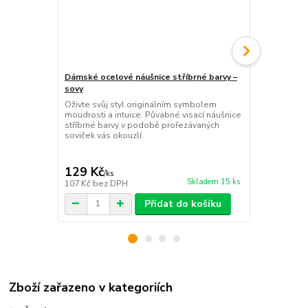
Dámské ocelové náušnice stříbrné barvy –
Dámské ocel
sovy
křídla
Oživte svůj styl originálním symbolem
Dodejte své
moudrosti a intuice. Půvabné visací náušnice
svobody a p
stříbrné barvy v podobě prořezávaných
šperkem, kte
soviček vás okouzlí.
luxusní městs
129 Kč
99 Kč
/
ks
/
ks
Skladem 15 ks
107 Kč
bez DPH
82 Kč
bez D
Přidat do košíku
Zboží zařazeno v kategoriích