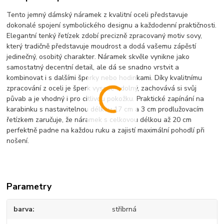
Tento jemný dámský náramek z kvalitní oceli představuje
dokonalé spojení symbolického designu a každodenní praktičnosti.
Elegantní tenký řetízek zdobí precizně zpracovaný motiv sovy,
který tradičně představuje moudrost a dodá vašemu zápěstí
jedinečný, osobitý charakter. Náramek skvěle vynikne jako
samostatný decentní detail, ale dá se snadno vrstvit a
kombinovat i s dalšími šperky nebo hodinkami. Díky kvalitnímu
zpracování z oceli je šperk vysoce odolný, zachovává si svůj
půvab a je vhodný i pro citlivou pokožku. Praktické zapínání na
karabinku s nastavitelnou délkou 17 cm a 3 cm prodlužovacím
řetízkem zaručuje, že náramek s celkovou délkou až 20 cm
perfektně padne na každou ruku a zajistí maximální pohodlí při
nošení.
Parametry
barva
stříbrná