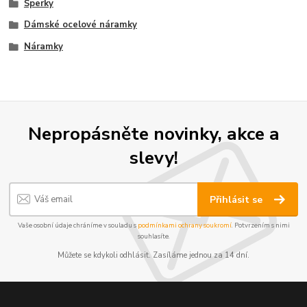
Šperky
Dámské ocelové náramky
Náramky
Nepropásněte novinky, akce a
slevy!
Přihlásit se
Vaše osobní údaje chráníme v souladu s
podmínkami ochrany soukromí
. Potvrzením s nimi
souhlasíte.
Můžete se kdykoli odhlásit. Zasíláme jednou za 14 dní.