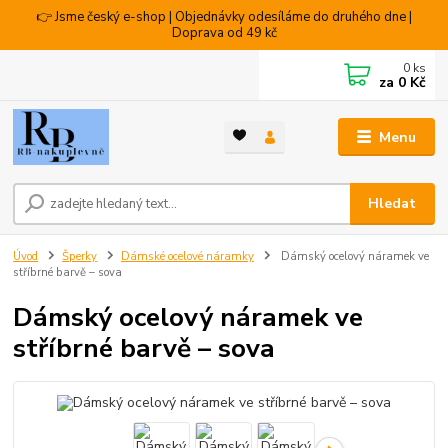
👉 Jsme český e-shop | Objednávky odesíláme do druhého dne |
Doprava od 49 kč
0
ks
za
0 Kč
Menu
Hledat
Úvod
Šperky
Dámské ocelové náramky
Dámský ocelový náramek ve
stříbrné barvě – sova
Dámský ocelový náramek ve
stříbrné barvě – sova