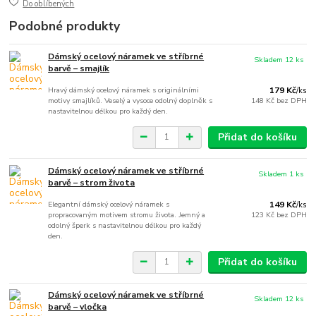
Do oblíbených
Podobné produkty
Dámský ocelový náramek ve stříbrné
Skladem 12 ks
barvě – smajlík
Hravý dámský ocelový náramek s originálními
179 Kč
/
ks
motivy smajlíků. Veselý a vysoce odolný doplněk s
148 Kč
bez DPH
nastavitelnou délkou pro každý den.
Přidat do košíku
Dámský ocelový náramek ve stříbrné
Skladem 1 ks
barvě – strom života
Elegantní dámský ocelový náramek s
149 Kč
/
ks
propracovaným motivem stromu života. Jemný a
123 Kč
bez DPH
odolný šperk s nastavitelnou délkou pro každý
den.
Přidat do košíku
Dámský ocelový náramek ve stříbrné
Skladem 12 ks
barvě – vločka