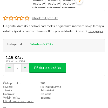
Ohodnotit produkt
Elegantní dámský ocelový náramek s originálním motivem sovy. Jemný a
odolný šperk s nastavitelnou délkou pro každodenní nošení.
celý popis
Dostupnost
Skladem > 20 ks
149 Kč
/
ks
123 Kč
bez DPH
Přidat do košíku
Číslo produktu:
300
dovozce:
RB-nakuplevne
záruka:
24 měsíců
Doprava:
Od 49kč
Výdejní místa:
zdarma
Hlídat cenu / dostupnost