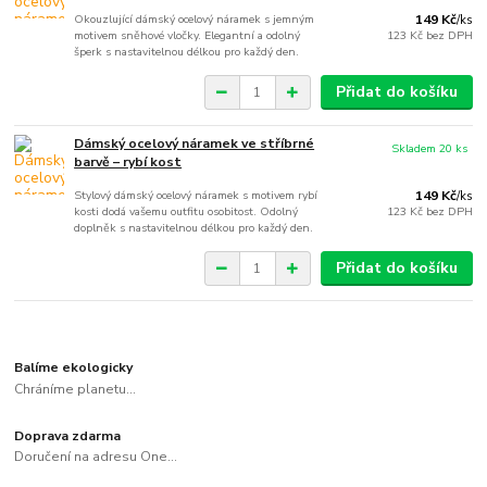
Okouzlující dámský ocelový náramek s jemným
149 Kč
/
ks
motivem sněhové vločky. Elegantní a odolný
123 Kč
bez DPH
šperk s nastavitelnou délkou pro každý den.
Přidat do košíku
Dámský ocelový náramek ve stříbrné
Skladem 20 ks
barvě – rybí kost
Stylový dámský ocelový náramek s motivem rybí
149 Kč
/
ks
kosti dodá vašemu outfitu osobitost. Odolný
123 Kč
bez DPH
doplněk s nastavitelnou délkou pro každý den.
Přidat do košíku
Balíme ekologicky
Chráníme planetu...
Doprava zdarma
Doručení na adresu One...