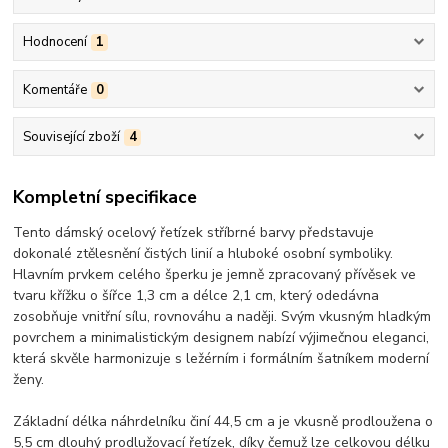
Hodnocení
1
Komentáře
0
Související zboží
4
Kompletní specifikace
Tento dámský ocelový řetízek stříbrné barvy představuje
dokonalé ztělesnění čistých linií a hluboké osobní symboliky.
Hlavním prvkem celého šperku je jemně zpracovaný přívěsek ve
tvaru křížku o šířce 1,3 cm a délce 2,1 cm, který odedávna
zosobňuje vnitřní sílu, rovnováhu a naději. Svým vkusným hladkým
povrchem a minimalistickým designem nabízí výjimečnou eleganci,
která skvěle harmonizuje s ležérním i formálním šatníkem moderní
ženy.
Základní délka náhrdelníku činí 44,5 cm a je vkusně prodloužena o
5,5 cm dlouhý prodlužovací řetízek, díky čemuž lze celkovou délku