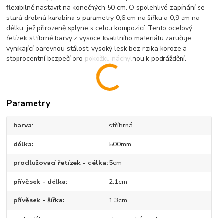
flexibilně nastavit na konečných 50 cm. O spolehlivé zapínání se
stará drobná karabina s parametry 0,6 cm na šířku a 0,9 cm na
délku, jež přirozeně splyne s celou kompozicí. Tento ocelový
řetízek stříbrné barvy z vysoce kvalitního materiálu zaručuje
vynikající barevnou stálost, vysoký lesk bez rizika koroze a
stoprocentní bezpečí pro pokožku náchylnou k podráždění.
Parametry
barva
stříbrná
délka
500mm
prodlužovací řetízek - délka
5cm
přívěsek - délka
2.1cm
přívěsek - šířka
1.3cm