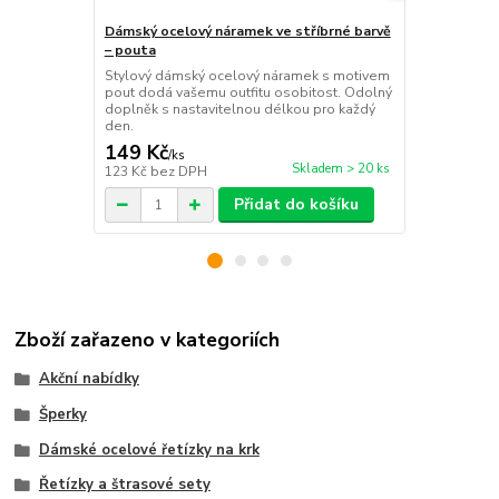
Dámský ocelový náramek ve stříbrné barvě
Dámský ocel
– pouta
– vločka
Stylový dámský ocelový náramek s motivem
Okouzlující
pout dodá vašemu outfitu osobitost. Odolný
jemným moti
doplněk s nastavitelnou délkou pro každý
a odolný špe
den.
každý den.
149 Kč
149 Kč
/
ks
/
ks
Skladem > 20 ks
123 Kč
bez DPH
123 Kč
bez 
Přidat do košíku
Zboží zařazeno v kategoriích
Akční nabídky
Šperky
Dámské ocelové řetízky na krk
Řetízky a štrasové sety