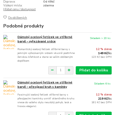
Doprava:
Od 49kč
Výdejní místa:
zdarma
Hlídat cenu / dostupnost
Do oblíbených
Podobné produkty
Dámský ocelový řetízek ve stříbrné
Skladem > 20 ks
barvě – vyřezávané srdce
Romantický ocelový řetízek stříbrné barvy s
12 % sleva
jemným vyřezávaným srdcem vkusně podtrhne
149 Kč
/
ks
ženskou křehkost a stane se vaším oblíbeným
123 Kč
bez DPH
doplňkem
Přidat do košíku
Dámský ocelový řetízek ve stříbrné
Skladem 6 ks
barvě – přesýpací kruh s kamínky
Fascinující ocelový řetízek stříbrné barvy s
12 % sleva
přesýpacími kamínky uvnitř skleněného kruhu
219 Kč
/
ks
vnese do vašeho stylu neustálý pohyb, lesk a
181 Kč
bez DPH
hravou eleganci.