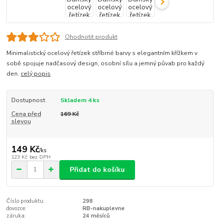
Ohodnotit produkt
Minimalistický ocelový řetízek stříbrné barvy s elegantním křížkem v
sobě spojuje nadčasový design, osobní sílu a jemný půvab pro každý
den.
celý popis
Dostupnost
Skladem 4 ks
Cena před
169 Kč
slevou
149 Kč
/
ks
123 Kč
bez DPH
Přidat do košíku
Číslo produktu:
298
dovozce:
RB-nakuplevne
záruka:
24 měsíců