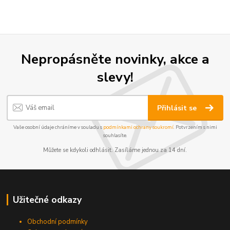
Nepropásněte novinky, akce a
slevy!
Přihlásit se
Vaše osobní údaje chráníme v souladu s
podmínkami ochrany soukromí
. Potvrzením s nimi
souhlasíte.
Můžete se kdykoli odhlásit. Zasíláme jednou za 14 dní.
Užitečné odkazy
Obchodní podmínky