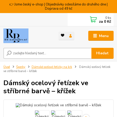
👉 Jsme český e-shop | Objednávky odesíláme do druhého dne |
Doprava od 49 kč
0
ks
za
0 Kč
Menu
Hledat
Úvod
Šperky
Dámské ocelové řetízky na krk
Dámský ocelový řetízek
ve stříbrné barvě – křížek
Dámský ocelový řetízek ve
stříbrné barvě – křížek