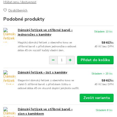
Hlídat cenu / dostupnost
Do oblíbených
Podobné produkty
Dámský řetízek ve stříbrné barvě –
Skladem 13 ks
jednorožec s kamínky
Magický dámský řetízek z obecného kovu ve
59 Kč
/
ks
stříbrné barvě s přívěskem jednorožce o celkové
49 Kč
bez DPH
délce 45 cm rozzáří každý všední den.
Přidat do košíku
Dámský řetízek – list s kamínky
Skladem > 20 ks
Elegantní dámský řetízek z obecného kovu ve
59 Kč
/
ks
zlaté či stříbrné barvě s přívěskem lístku o
49 Kč
bez DPH
celkové délce 45 cm vkusně doplní jakýkoliv outfit.
Zvolit variantu
Dámský řetízek ve stříbrné barvě –
Skladem 8 ks
slon s kamínkem