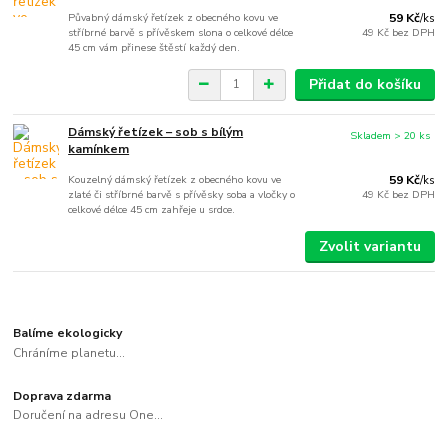
Půvabný dámský řetízek z obecného kovu ve
59 Kč
/
ks
stříbrné barvě s přívěskem slona o celkové délce
49 Kč
bez DPH
45 cm vám přinese štěstí každý den.
Přidat do košíku
Dámský řetízek – sob s bílým
Skladem > 20 ks
kamínkem
Kouzelný dámský řetízek z obecného kovu ve
59 Kč
/
ks
zlaté či stříbrné barvě s přívěsky soba a vločky o
49 Kč
bez DPH
celkové délce 45 cm zahřeje u srdce.
Zvolit variantu
Balíme ekologicky
Chráníme planetu...
Doprava zdarma
Doručení na adresu One...