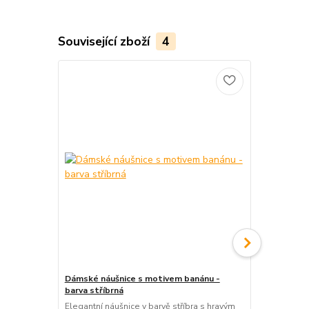
Související zboží
4
Dámské náušnice s motivem banánu -
Dámské náuš
barva stříbrná
stříbrná
Elegantní náušnice v barvě stříbra s hravým
Okouzlující 