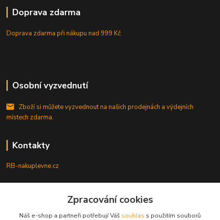
Doprava zdarma
Doprava zdarma při nákupu
nad 999 Kč
Osobní vyzvednutí
Zboží si můžete vyzvednout na našich prodejnách a výdejních
místech zdarma.
Kontakty
RB-nakuplevne.cz
Zákaznická podpora
+420 222722421
Zpracování cookies
(Po-Pá, 8-17 hod.)
Náš e-shop a partneři potřebují Váš
souhlas
s použitím souborů