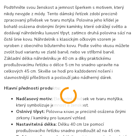
Podtrhněte svou ženskost a jemnost šperkem s motivem, který
nikdy nevyjde z módy. Tento dámský řetízek zdobí precizně
zpracovaný přívěsek ve tvaru motýla. Polovina jeho křídel je
bohatě osázena drobnými čirými kamínky, které odrážejí světlo a
dodávají náhrdelníku luxusní třpyt, zatímco druhá polovina sází na
čisté linie kovu. Náhrdelník s klasickým očkovým vzorem je
vyroben z obecného bižuterního kovu. Podle svého vkusu můžete
zvolit bud variantu ve zlaté barvě, nebo ve stříbrné barvě.
Základní délka náhrdelníku je 40 cm a díky praktickému
prodlužovacímu řetízku o délce 5 cm ho snadno upravíte na
celkových 45 cm. Skvěle se hodí pro každodenní nošení i
slavnostnější příležitosti a poslouží jako nádherný dárek.
Hlavní přednosti produktu:
Nadčasový motiv:
Elegantní přívěsek ve tvaru motýlka,
který symbolizuje jemnost a ženskost.
Oslnivý třpyt:
Polovina křídel je precizně osázena čirými
zirkony / kamínky pro luxusní vzhled.
Nastavitelná délka:
Délku 40 cm lze pomocí
prodlužovacího řetízku snadno prodloužit až na 45 cm.