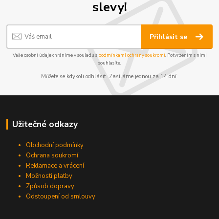
slevy!
Přihlásit se
Vaše osobní údaje chráníme v souladu s
podmínkami ochrany soukromí
. Potvrzením s nimi
souhlasíte.
Můžete se kdykoli odhlásit. Zasíláme jednou za 14 dní.
Užitečné odkazy
Obchodní podmínky
Ochrana soukromí
Reklamace a vrácení
Možnosti platby
Způsob dopravy
Odstoupení od smlouvy