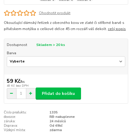
Ohodnotit produkt
Okouzlující dámský řetízek z obecného kovu ve zlaté či stříbrné barvě s
přívěskem motýlka o celkové délce 45 cm rozzáří váš dekolt.
celý popis
Dostupnost
Skladem > 20 ks
Barva
59 Kč
/
ks
49 Kč
bez DPH
Přidat do košíku
Číslo produktu:
1335
dovozce:
RB-nakuplevne
záruka:
24 měsíců
Doprava:
Od 49kč
Výdejní místa:
zdarma