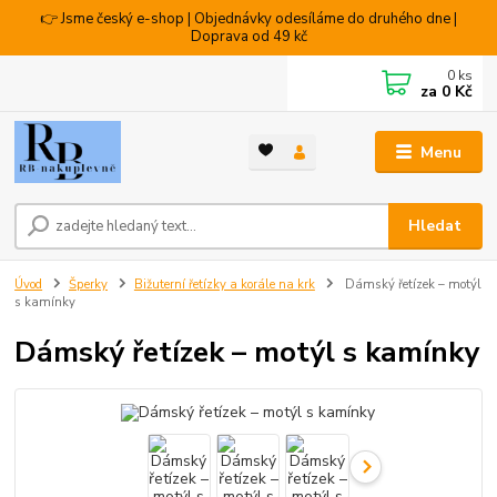
👉 Jsme český e-shop | Objednávky odesíláme do druhého dne |
Doprava od 49 kč
0
ks
za
0 Kč
Menu
Hledat
Úvod
Šperky
Bižuterní řetízky a korále na krk
Dámský řetízek – motýl
s kamínky
Dámský řetízek – motýl s kamínky