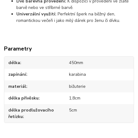
Dvě barevná provedení:
K dispozici v provedení ve zlaté
barvě nebo ve stříbrné barvě.
Univerzální využití:
Perfektní šperk na běžný den,
romantickou večeři i jako milý dárek pro ženu či dívku.
Parametry
délka
450mm
zapínání
karabina
materiál
bižuterie
délka přívěsku
1,8cm
délka prodlužovacího
5cm
řetízku