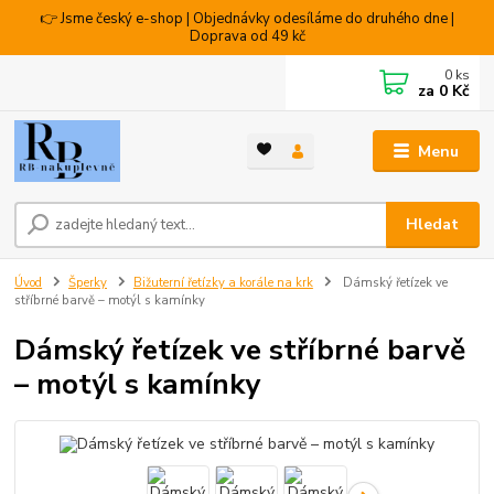
👉 Jsme český e-shop | Objednávky odesíláme do druhého dne |
Doprava od 49 kč
0
ks
za
0 Kč
Menu
Hledat
Úvod
Šperky
Bižuterní řetízky a korále na krk
Dámský řetízek ve
stříbrné barvě – motýl s kamínky
Dámský řetízek ve stříbrné barvě
– motýl s kamínky