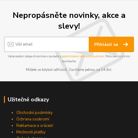
Nepropásněte novinky, akce a
slevy!
Přihlásit se
Vaše osobní údaje chráníme v souladu s
podmínkami ochrany soukromí
. Potvrzením s nimi
souhlasíte.
Můžete se kdykoli odhlásit. Zasíláme jednou za 14 dní.
Užitečné odkazy
Obchodní podmínky
Ochrana soukromí
Reklamace a vrácení
Možnosti platby