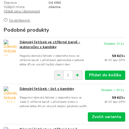
Doprava:
Od 49kč
Výdejní místa:
zdarma
Hlídat cenu / dostupnost
Do oblíbených
Podobné produkty
Dámský řetízek ve stříbrné barvě –
Skladem 13 ks
jednorožec s kamínky
Magický dámský řetízek z obecného kovu ve
59 Kč
/
ks
stříbrné barvě s přívěskem jednorožce o celkové
49 Kč
bez DPH
délce 45 cm rozzáří každý všední den.
Přidat do košíku
Dámský řetízek – list s kamínky
Skladem > 20 ks
Elegantní dámský řetízek z obecného kovu ve
59 Kč
/
ks
zlaté či stříbrné barvě s přívěskem lístku o
49 Kč
bez DPH
celkové délce 45 cm vkusně doplní jakýkoliv outfit.
Zvolit variantu