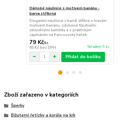
Dámské náušnice s motivem banánu -
Dámské náuš
barva stříbrná
stříbrná
Elegantní náušnice v barvě stříbra s hravým
Okouzlující 
motivem banánu, zdobené třpytivými
motýlka ve s
skleněnými kamínky a s praktickým
skleněnými k
zapínáním na francouzský háček.
francouzský
79 Kč
79 Kč
/
ks
/
ks
Skladem 5 ks
65 Kč
bez DPH
65 Kč
bez D
Přidat do košíku
Zboží zařazeno v kategoriích
Šperky
Bižuterní řetízky a korále na krk