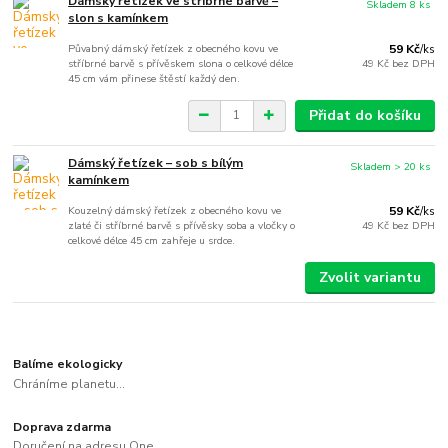
Dámský řetízek ve stříbrné barvě –
Skladem 8 ks
slon s kamínkem
Půvabný dámský řetízek z obecného kovu ve
59 Kč
/
ks
stříbrné barvě s přívěskem slona o celkové délce
49 Kč
bez DPH
45 cm vám přinese štěstí každý den.
Přidat do košíku
Dámský řetízek – sob s bílým
Skladem > 20 ks
kamínkem
Kouzelný dámský řetízek z obecného kovu ve
59 Kč
/
ks
zlaté či stříbrné barvě s přívěsky soba a vločky o
49 Kč
bez DPH
celkové délce 45 cm zahřeje u srdce.
Zvolit variantu
Balíme ekologicky
Chráníme planetu...
Doprava zdarma
Doručení na adresu One...