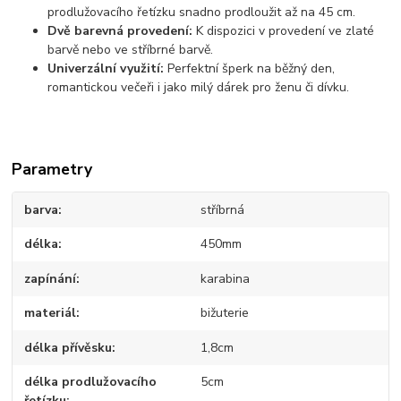
prodlužovacího řetízku snadno prodloužit až na 45 cm.
Dvě barevná provedení:
K dispozici v provedení ve zlaté
barvě nebo ve stříbrné barvě.
Univerzální využití:
Perfektní šperk na běžný den,
romantickou večeři i jako milý dárek pro ženu či dívku.
Parametry
barva
stříbrná
délka
450mm
zapínání
karabina
materiál
bižuterie
délka přívěsku
1,8cm
délka prodlužovacího
5cm
řetízku