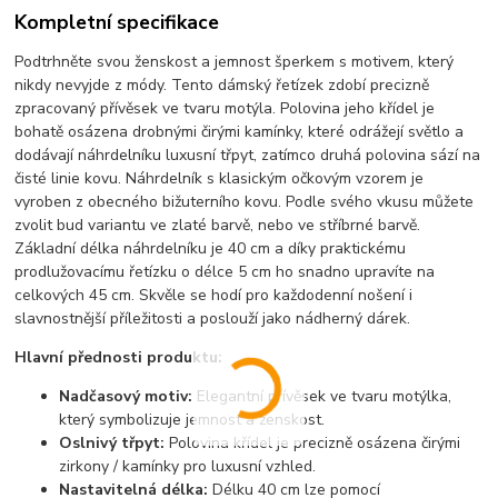
Kompletní specifikace
Podtrhněte svou ženskost a jemnost šperkem s motivem, který
nikdy nevyjde z módy. Tento dámský řetízek zdobí precizně
zpracovaný přívěsek ve tvaru motýla. Polovina jeho křídel je
bohatě osázena drobnými čirými kamínky, které odrážejí světlo a
dodávají náhrdelníku luxusní třpyt, zatímco druhá polovina sází na
čisté linie kovu. Náhrdelník s klasickým očkovým vzorem je
vyroben z obecného bižuterního kovu. Podle svého vkusu můžete
zvolit bud variantu ve zlaté barvě, nebo ve stříbrné barvě.
Základní délka náhrdelníku je 40 cm a díky praktickému
prodlužovacímu řetízku o délce 5 cm ho snadno upravíte na
celkových 45 cm. Skvěle se hodí pro každodenní nošení i
slavnostnější příležitosti a poslouží jako nádherný dárek.
Hlavní přednosti produktu:
Nadčasový motiv:
Elegantní přívěsek ve tvaru motýlka,
který symbolizuje jemnost a ženskost.
Oslnivý třpyt:
Polovina křídel je precizně osázena čirými
zirkony / kamínky pro luxusní vzhled.
Nastavitelná délka:
Délku 40 cm lze pomocí