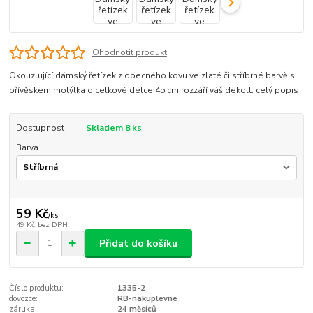
Ohodnotit produkt
Okouzlující dámský řetízek z obecného kovu ve zlaté či stříbrné barvě s
přívěskem motýlka o celkové délce 45 cm rozzáří váš dekolt.
celý popis
Dostupnost
Skladem 8 ks
Barva
59 Kč
/
ks
49 Kč
bez DPH
Přidat do košíku
Číslo produktu:
1335-2
dovozce:
RB-nakuplevne
záruka:
24 měsíců