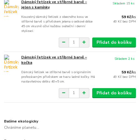
Dámský řetízek ve stříbrné barvě –
Skladem 15 ks
jelen s kamínky
Kouzelný dámský řetízek z obecného kovu ve
59 Kč
/
ks
stříbrné barvě s přívěskem jelena o celkové délce
49 Kč
bez DPH
45 cm vkusně oživí každou sváteční i denní
stylizaci.
Přidat do košíku
Dámský řetízek ve stříbrné barvě –
Skladem 2 ks
kočka
Dámský řetízek ve stříbrné barvě s originálním
59 Kč
/
ks
prořezávaným přívěskem ve tvaru ladné kočky. Má
49 Kč
bez DPH
nastavitelnou délku 40+5 cm.
Přidat do košíku
Balíme ekologicky
Chráníme planetu...