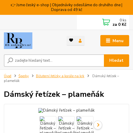
👉 Jsme český e-shop | Objednávky odesíláme do druhého dne |
Doprava od 49 kč
0
ks
za
0 Kč
Menu
Hledat
Úvod
Šperky
Bižuterní řetízky a korále na krk
Dámský řetízek –
plameňák
Dámský řetízek – plameňák