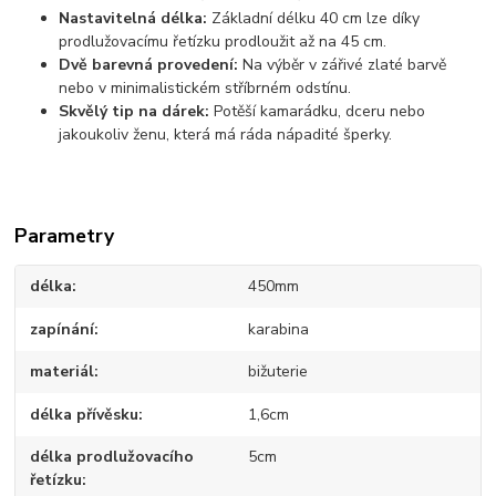
Nastavitelná délka:
Základní délku 40 cm lze díky
prodlužovacímu řetízku prodloužit až na 45 cm.
Dvě barevná provedení:
Na výběr v zářivé zlaté barvě
nebo v minimalistickém stříbrném odstínu.
Skvělý tip na dárek:
Potěší kamarádku, dceru nebo
jakoukoliv ženu, která má ráda nápadité šperky.
Parametry
délka
450mm
zapínání
karabina
materiál
bižuterie
délka přívěsku
1,6cm
délka prodlužovacího
5cm
řetízku