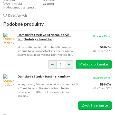
Výdejní místa:
zdarma
Hlídat cenu / dostupnost
Do oblíbených
Podobné produkty
Dámský řetízek ve stříbrné barvě –
Skladem 13 ks
trojúhelníky s kamínky
Moderní dámský řetízek z obecného kovu ve
59 Kč
/
ks
stříbrné barvě s geometrickými trojúhelníky o
49 Kč
bez DPH
celkové délce 45 cm vkusně podtrhne váš styl.
Přidat do košíku
Dámský řetízek – banán s kamínky
Skladem 20 ks
Jemný dámský řetízek z obecného kovu ve zlaté či
59 Kč
/
ks
stříbrné barvě s přívěskem ve tvaru banánu.
49 Kč
bez DPH
Délka je 45 cm (40+5 cm) se zapínáním na
karabinu.
Zvolit variantu