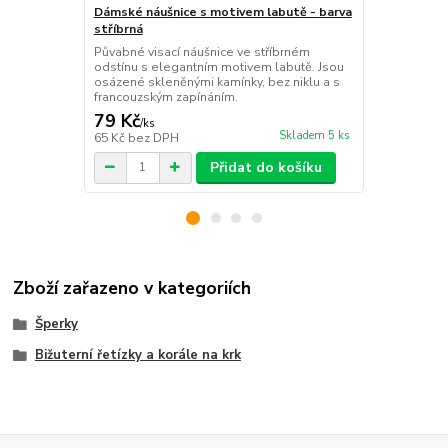
Dámské náušnice s motivem labutě - barva
Dámské náuš
stříbrná
stříbrná
Půvabné visací náušnice ve stříbrném
Půvabné náu
odstínu s elegantním motivem labutě. Jsou
lístků ve st
osázené skleněnými kamínky, bez niklu a s
skleněnými k
francouzským zapínáním.
na francouzs
79 Kč
79 Kč
/
ks
/
ks
Skladem 5 ks
65 Kč
bez DPH
65 Kč
bez D
Přidat do košíku
Zboží zařazeno v kategoriích
Šperky
Bižuterní řetízky a korále na krk