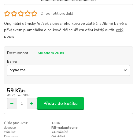
Ohodnotit produkt
Originální dámský řetízek z obecného kovu ve zlaté či stříbrné barvě s
přívěskem plameňáka o celkové délce 45 cm oživí každý outfit.
celý
popis
Dostupnost
Skladem 20 ks
Barva
59 Kč
/
ks
49 Kč
bez DPH
Přidat do košíku
Číslo produktu:
1334
dovozce:
RB-nakuplevne
záruka:
24 měsíců
Doprava:
Od 49kč