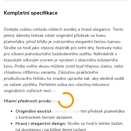
Kompletní specifikace
Dodejte svému vzhledu nádech exotiky a hravé elegance. Tento
jemný dámský řetízek zdobí originální přívěsek ve tvaru
plameňáka, jehož křídlo je zvýrazněno elegantní černou barvou.
Skvěle se hodí jako stylový doplněk pro letní dny, festivaly nebo
pro oživení jednoduchého každodenního outfitu. Náhrdelník s
klasickým očkovým vzorem je vyroben z obecného bižuterního
kovu. Podle svého vkusu můžete zvolit buď hřejivou zlatou, nebo
chladivou stříbrnou variantu. Zásluhou praktického
prodlužovacího řetízku ho snadno upravíte tak, aby ideálně seděl
ve vašem výstřihu. Perfektní volba pro všechny milovnice
originálních zvířecích motivů.
Hlavní přednosti produktu:
Originální exotický motiv:
Elegantní přívěsek plameňáka
s kontrastním černým detailem.
Hravý i elegantní design:
Skvěle se hodí k letním šatům,
na dovolenou i na běžné denní nošení.