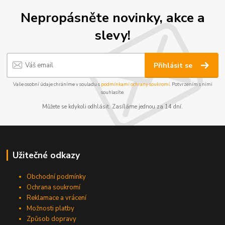
Nepropásněte novinky, akce a
slevy!
Přihlásit se
Vaše osobní údaje chráníme v souladu s
podmínkami ochrany soukromí
. Potvrzením s nimi
souhlasíte.
Můžete se kdykoli odhlásit. Zasíláme jednou za 14 dní.
Užitečné odkazy
Obchodní podmínky
Ochrana soukromí
Reklamace a vrácení
Možnosti platby
Způsob dopravy