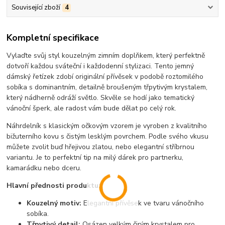
Související zboží
4
Kompletní specifikace
Vylaďte svůj styl kouzelným zimním doplňkem, který perfektně
dotvoří každou sváteční i každodenní stylizaci. Tento jemný
dámský řetízek zdobí originální přívěsek v podobě roztomilého
sobíka s dominantním, detailně broušeným třpytivým krystalem,
který nádherně odráží světlo. Skvěle se hodí jako tematický
vánoční šperk, ale radost vám bude dělat po celý rok.
Náhrdelník s klasickým očkovým vzorem je vyroben z kvalitního
bižuterního kovu s čistým lesklým povrchem. Podle svého vkusu
můžete zvolit buď hřejivou zlatou, nebo elegantní stříbrnou
variantu. Je to perfektní tip na milý dárek pro partnerku,
kamarádku nebo dceru.
Hlavní přednosti produktu:
Kouzelný motiv:
Elegantní přívěsek ve tvaru vánočního
sobíka.
Třpytivý detail:
Osázen velkým čirým krystalem pro