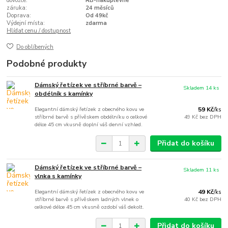
dovozce:
RB-nakuplevne
záruka:
24 měsíců
Doprava:
Od 49kč
Výdejní místa:
zdarma
Hlídat cenu / dostupnost
Do oblíbených
Podobné produkty
Dámský řetízek ve stříbrné barvě –
Skladem 14 ks
obdélník s kamínky
Elegantní dámský řetízek z obecného kovu ve
59 Kč
/
ks
stříbrné barvě s přívěskem obdélníku o celkové
49 Kč
bez DPH
délce 45 cm vkusně doplní váš denní vzhled.
Přidat do košíku
Dámský řetízek ve stříbrné barvě –
Skladem 11 ks
vlnka s kamínky
Elegantní dámský řetízek z obecného kovu ve
49 Kč
/
ks
stříbrné barvě s přívěskem ladných vlnek o
40 Kč
bez DPH
celkové délce 45 cm vkusně ozdobí váš dekolt.
Přidat do košíku