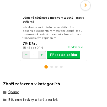
Dámské náušnice s motivem labutě - barva
Dámské náuš
stříbrná
stříbrná
Půvabné visací náušnice ve stříbrném
Elegantní ná
odstínu s elegantním motivem labutě. Jsou
jemné mašlič
osázené skleněnými kamínky, bez niklu a s
kamínky a s 
francouzským zapínáním.
francouzský 
79 Kč
79 Kč
/
ks
/
ks
Skladem 5 ks
65 Kč
bez DPH
65 Kč
bez D
Přidat do košíku
Zboží zařazeno v kategoriích
Šperky
Bižuterní řetízky a korále na krk