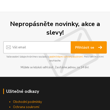
Nepropásněte novinky, akce a
slevy!
Přihlásit se
Vaše osobní údaje chráníme v souladu s
podmínkami ochrany soukromí
. Potvrzením s nimi
souhlasíte.
Můžete se kdykoli odhlásit. Zasíláme jednou za 14 dní.
Užitečné odkazy
Obchodní podmínky
Ochrana soukromí