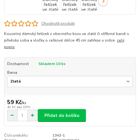
Ohodnotit produkt
Kouzelný dámský řetízek z obecného kovu ve zlaté či stříbrné barvě s
přívěsky soba a vločky o celkové délce 45 cm zahřeje u srdce.
celý
popis
Dostupnost
Skladem 10 ks
Barva
59 Kč
/
ks
49 Kč
bez DPH
Přidat do košíku
Číslo produktu:
1343-1