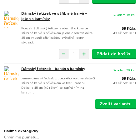
Dámský řetízek ve stříbrné barvě –
Skladem 15 ks
jelen s kamínky
Kouzelný dámský řetízek z obecného kovu ve
59 Kč
/
ks
stříbrné barvě s přívěskem jelena o celkové délce
49 Kč
bez DPH
45 cm vkusně oživí každou sváteční i denní
stylizaci.
Přidat do košíku
Dámský řetízek – banán s kamínky
Skladem 20 ks
Jemný dámský řetízek z obecného kovu ve zlaté či
59 Kč
/
ks
stříbrné barvě s přívěskem ve tvaru banánu.
49 Kč
bez DPH
Délka je 45 cm (40+5 cm) se zapínáním na
karabinu.
Zvolit variantu
Balíme ekologicky
Chráníme planetu...