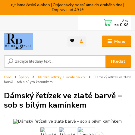
👉 Jsme český e-shop | Objednávky odesíláme do druhého dne |
Doprava od 49 kč
0
ks
za
0 Kč
Menu
Hledat
Úvod
Šperky
Bižuterní řetízky a korále na krk
Dámský řetízek ve zlaté
barvě – sob s bílým kamínkem
Dámský řetízek ve zlaté barvě –
sob s bílým kamínkem