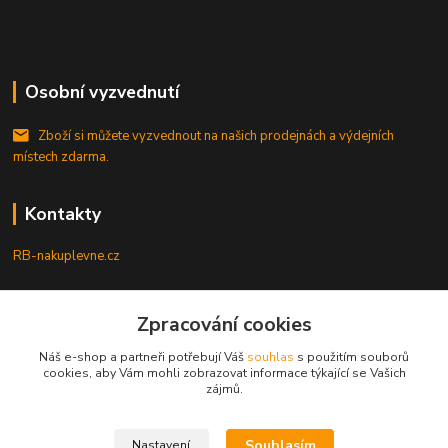
Osobní vyzvednutí
Zboží si můžete vyzvednout na našich prodejnách a výdejních
místech zdarma.
Kontakty
RB-nakuplevne.cz
Zákaznická podpora
+420 222722421
Zpracování cookies
(Po-Pá, 8-17 hod.)
Náš e-shop a partneři potřebují Váš
souhlas
s použitím souborů
cookies, aby Vám mohli zobrazovat informace týkající se Vašich
info@rb-nakuplevne.cz
zájmů.
Souhlasím
Nastavení