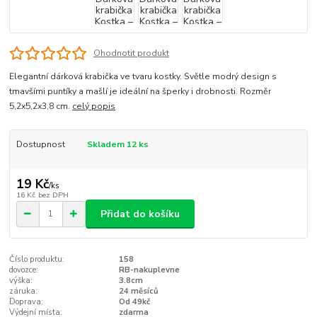
Ohodnotit produkt
Elegantní dárková krabička ve tvaru kostky. Světle modrý design s
tmavšími puntíky a mašlí je ideální na šperky i drobnosti. Rozměr
5,2x5,2x3,8 cm.
celý popis
Dostupnost
Skladem 12 ks
19 Kč
/
ks
16 Kč
bez DPH
Přidat do košíku
Číslo produktu:
158
dovozce:
RB-nakuplevne
výška:
3.8cm
záruka:
24 měsíců
Doprava:
Od 49kč
Výdejní místa:
zdarma