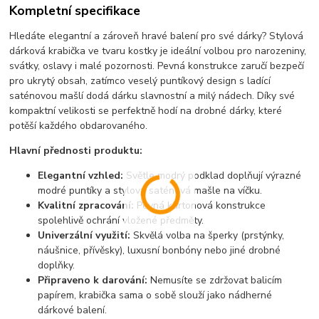
Kompletní specifikace
Hledáte elegantní a zároveň hravé balení pro své dárky? Stylová
dárková krabička ve tvaru kostky je ideální volbou pro narozeniny,
svátky, oslavy i malé pozornosti. Pevná konstrukce zaručí bezpečí
pro ukrytý obsah, zatímco veselý puntíkový design s ladící
saténovou mašlí dodá dárku slavnostní a milý nádech. Díky své
kompaktní velikosti se perfektně hodí na drobné dárky, které
potěší každého obdarovaného.
Hlavní přednosti produktu:
Elegantní vzhled:
Světle modrý podklad doplňují výrazné
modré puntíky a stylová saténová mašle na víčku.
Kvalitní zpracování:
Pevná kartonová konstrukce
spolehlivě ochrání vložené předměty.
Univerzální využití:
Skvělá volba na šperky (prstýnky,
náušnice, přívěsky), luxusní bonbóny nebo jiné drobné
doplňky.
Připraveno k darování:
Nemusíte se zdržovat balicím
papírem, krabička sama o sobě slouží jako nádherné
dárkové balení.