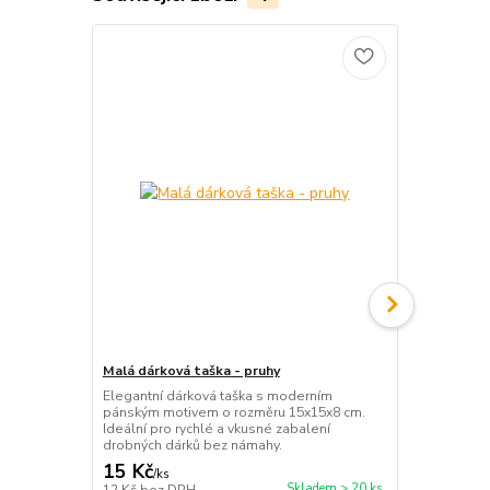
Malá dárková taška - pruhy
Malá dárkov
Elegantní dárková taška s moderním
Romantická d
pánským motivem o rozměru 15x15x8 cm.
rozměru 15x1
Ideální pro rychlé a vkusné zabalení
vkusné zabal
drobných dárků bez námahy.
narozeninám
15 Kč
15 Kč
/
ks
/
ks
Skladem > 20 ks