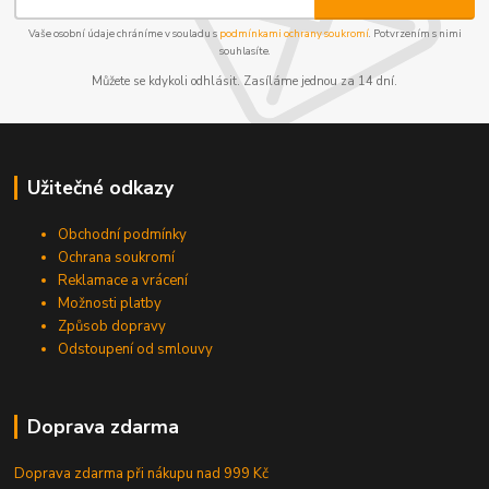
Vaše osobní údaje chráníme v souladu s
podmínkami ochrany soukromí
. Potvrzením s nimi
souhlasíte.
Můžete se kdykoli odhlásit. Zasíláme jednou za 14 dní.
Užitečné odkazy
Obchodní podmínky
Ochrana soukromí
Reklamace a vrácení
Možnosti platby
Způsob dopravy
Odstoupení od smlouvy
Doprava zdarma
Doprava zdarma při nákupu
nad 999 Kč