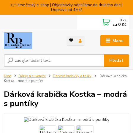
👉 Jsme český e-shop | Objednávky odesíláme do druhého dne |
Doprava od 49 kč
0
ks
za
0 Kč
Menu
Hledat
Úvod
Dárky a suvenýry
Dárkové krabičky a tašky
Dárková krabička
Kostka – modrá s puntíky
Dárková krabička Kostka – modrá
s puntíky