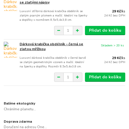
se zlatými nápisy
Luxusní stříbrná dárková krabička obdélník se
29 Kč
/
ks
zlatým psaným písmem a mašlí. Ideální na šperky
24 Kč
bez DPH
a doplňky s rozměrem 8,5x5,4x3,8 cm.
Přidat do košíku
Dárková krabička obdélník – černá se
Skladem > 20 ks
zlatou mřížkou
Luxusní dárková krabička obdélník v černé barvě
29 Kč
/
ks
se zlatým geometrickým vzorem a mašlí. Ideální
24 Kč
bez DPH
na šperky a doplňky. Rozměr 8,5x5,4x3,8 cm.
Přidat do košíku
Balíme ekologicky
Chráníme planetu...
Doprava zdarma
Doručení na adresu One...