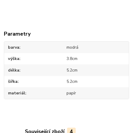
Parametry
barva
modrá
výška
3.8cm
délka
5.2cm
šířka
5.2cm
materiál
papír
Související zboží
4