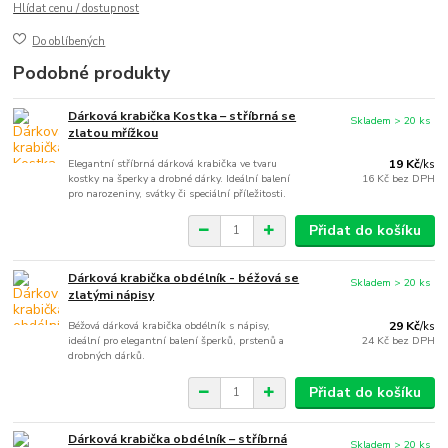
Hlídat cenu / dostupnost
Do oblíbených
Podobné produkty
Dárková krabička Kostka – stříbrná se
Skladem > 20 ks
zlatou mřížkou
Elegantní stříbrná dárková krabička ve tvaru
19 Kč
/
ks
kostky na šperky a drobné dárky. Ideální balení
16 Kč
bez DPH
pro narozeniny, svátky či speciální příležitosti.
Přidat do košíku
Dárková krabička obdélník - béžová se
Skladem > 20 ks
zlatými nápisy
Béžová dárková krabička obdélník s nápisy,
29 Kč
/
ks
ideální pro elegantní balení šperků, prstenů a
24 Kč
bez DPH
drobných dárků.
Přidat do košíku
Dárková krabička obdélník – stříbrná
Skladem > 20 ks