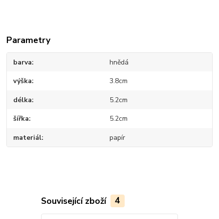
Parametry
barva
hnědá
výška
3.8cm
délka
5.2cm
šířka
5.2cm
materiál
papír
Související zboží
4