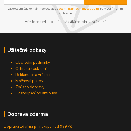
Vaše osobní údaje chráníme v souladu s
podmínkami ochrany soukromí
. Potvrzením s nimi
souhlasíte.
Můžete se kdykoli odhlásit. Zasíláme jednou za 14 dní.
Užitečné odkazy
Obchodní podmínky
Ochrana soukromí
Reklamace a vrácení
Možnosti platby
Způsob dopravy
Odstoupení od smlouvy
Doprava zdarma
Doprava zdarma při nákupu
nad 999 Kč