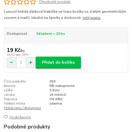
Ohodnotit produkt
Luxusní hnědá dárková krabička ve tvaru kostky se zlatým geometrickým
vzorem a mašlí. Ideální na šperky a drobnosti.
celý popis
Dostupnost
Skladem > 20 ks
19 Kč
/
ks
16 Kč
bez DPH
Přidat do košíku
Číslo produktu:
350
dovozce:
RB-nakuplevne
výška:
3.8cm
záruka:
24 měsíců
Doprava:
Od 49kč
Výdejní místa:
zdarma
Hlídat cenu / dostupnost
Do oblíbených
Podobné produkty