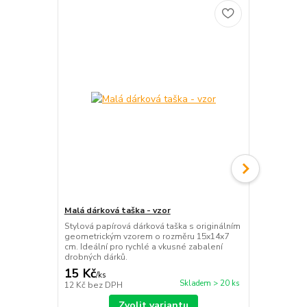
Malá dárková taška - vzor
Malá dárkov
Stylová papírová dárková taška s originálním
Elegantní dá
geometrickým vzorem o rozměru 15x14x7
pánským mot
cm. Ideální pro rychlé a vkusné zabalení
Ideální pro 
drobných dárků.
drobných dá
15 Kč
15 Kč
/
ks
/
ks
Skladem > 20 ks
12 Kč
bez DPH
12 Kč
bez D
Zvolit variantu