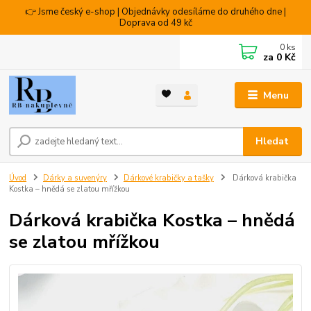
👉 Jsme český e-shop | Objednávky odesíláme do druhého dne |
Doprava od 49 kč
0
ks
za
0 Kč
Menu
Hledat
Úvod
Dárky a suvenýry
Dárkové krabičky a tašky
Dárková krabička
Kostka – hnědá se zlatou mřížkou
Dárková krabička Kostka – hnědá
se zlatou mřížkou