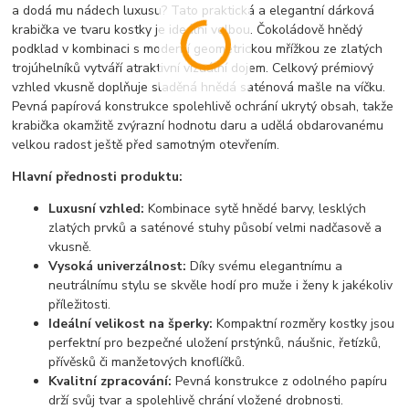
a dodá mu nádech luxusu? Tato praktická a elegantní dárková
krabička ve tvaru kostky je ideální volbou. Čokoládově hnědý
podklad v kombinaci s moderní geometrickou mřížkou ze zlatých
trojúhelníků vytváří atraktivní vizuální dojem. Celkový prémiový
vzhled vkusně doplňuje sladěná hnědá saténová mašle na víčku.
Pevná papírová konstrukce spolehlivě ochrání ukrytý obsah, takže
krabička okamžitě zvýrazní hodnotu daru a udělá obdarovanému
velkou radost ještě před samotným otevřením.
Hlavní přednosti produktu:
Luxusní vzhled:
Kombinace sytě hnědé barvy, lesklých
zlatých prvků a saténové stuhy působí velmi nadčasově a
vkusně.
Vysoká univerzálnost:
Díky svému elegantnímu a
neutrálnímu stylu se skvěle hodí pro muže i ženy k jakékoliv
příležitosti.
Ideální velikost na šperky:
Kompaktní rozměry kostky jsou
perfektní pro bezpečné uložení prstýnků, náušnic, řetízků,
přívěsků či manžetových knoflíčků.
Kvalitní zpracování:
Pevná konstrukce z odolného papíru
drží svůj tvar a spolehlivě chrání vložené drobnosti.