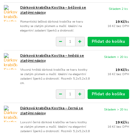
Dárková krabička Kostka – béžová se
Skladem 2 ks
zlatými nápisy
Romantická béžová dárková krabička ve tvaru
19 Kč
/
ks
kostky se zlatým písmem a mašlí. Ideální na
16 Kč
bez DPH
elegantní zabalení šperků a drobností.
Přidat do košíku
Dárková krabička Kostka – hnědá se
Skladem > 20 ks
zlatými nápisy
Vkusná hnědá dárková krabička ve tvaru kostky
19 Kč
/
ks
se zlatým písmem a mašlí. Ideální na elegantní
16 Kč
bez DPH
zabalení šperků a drobností. Rozměr 5,2x5,2x3,8
cm.
Přidat do košíku
Dárková krabička Kostka – černá se
Skladem > 20 ks
zlatými nápisy
Luxusní černá dárková krabička ve tvaru kostky
19 Kč
/
ks
se zlatým písmem a mašlí. Ideální na elegantní
16 Kč
bez DPH
zabalení šperků a drobností. Rozměr 5,2x5,2x3,8