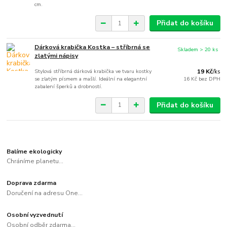
cm.
Přidat do košíku
Dárková krabička Kostka – stříbrná se
Skladem > 20 ks
zlatými nápisy
Stylová stříbrná dárková krabička ve tvaru kostky
19 Kč
/
ks
se zlatým písmem a mašlí. Ideální na elegantní
16 Kč
bez DPH
zabalení šperků a drobností.
Přidat do košíku
Balíme ekologicky
Chráníme planetu...
Doprava zdarma
Doručení na adresu One...
Osobní vyzvednutí
Osobní odběr zdarma...