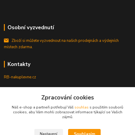
Osobní vyzvednutí
Zboží si můžete vyzvednout na našich prodejnách a výdejních
místech zdarma.
Kontakty
RB-nakuplevne.cz
Zákaznická podpora
Zpracování cookies
+420 222722421
(Po-Pá, 8-17 hod.)
Náš e-shop a partneři potřebují Váš
souhlas
s použitím souborů
cookies, aby Vám mohli zobrazovat informace týkající se Vašich
info@rb-nakuplevne.cz
zájmů.
Souhlasím
Nastavení