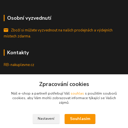
Osobní vyzvednutí
Zboží si můžete vyzvednout na našich prodejnách a výdejních
místech zdarma.
Kontakty
RB-nakuplevne.cz
Zákaznická podpora
Zpracování cookies
+420 222722421
(Po-Pá, 8-17 hod.)
Náš e-shop a partneři potřebují Váš
souhlas
s použitím souborů
cookies, aby Vám mohli zobrazovat informace týkající se Vašich
info@rb-nakuplevne.cz
zájmů.
Souhlasím
Nastavení