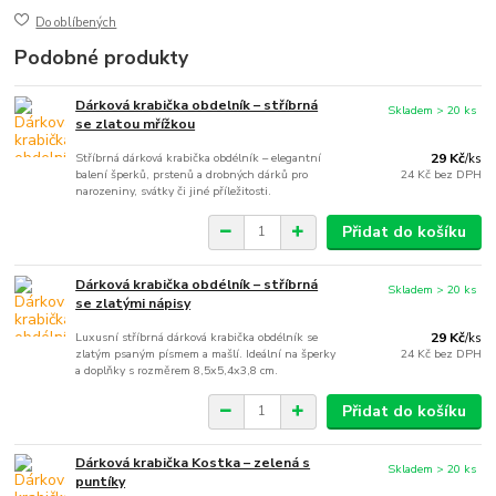
Do oblíbených
Podobné produkty
Dárková krabička obdelník – stříbrná
Skladem > 20 ks
se zlatou mřížkou
Stříbrná dárková krabička obdélník – elegantní
29 Kč
/
ks
balení šperků, prstenů a drobných dárků pro
24 Kč
bez DPH
narozeniny, svátky či jiné příležitosti.
Přidat do košíku
Dárková krabička obdélník – stříbrná
Skladem > 20 ks
se zlatými nápisy
Luxusní stříbrná dárková krabička obdélník se
29 Kč
/
ks
zlatým psaným písmem a mašlí. Ideální na šperky
24 Kč
bez DPH
a doplňky s rozměrem 8,5x5,4x3,8 cm.
Přidat do košíku
Dárková krabička Kostka – zelená s
Skladem > 20 ks
puntíky