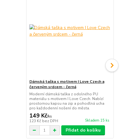
Dámská taška s motivem I Love Czech a
Plážová dám
červeným srdcem - černá
Prahy | pros
Moderní dámská taška z odolného PU
Prostorná š
materiálu s motivem I Love Czech. Nabízí
skicou Prahy
prostornou kapsu na zip a pohodlná ucha
Ideální spole
pro každodenní nošení do města.
volný čas v l
149 Kč
189 Kč
/
ks
/
ks
Skladem 15 ks
123 Kč
bez DPH
156 Kč
bez 
Přidat do košíku