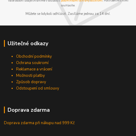
Vaše osobní údaje chráníme v souladu s
podmínkami ochrany soukromí
. Potvrzením s nimi
souhlasíte.
Můžete se kdykoli odhlásit. Zasíláme jednou za 14 dní.
Užitečné odkazy
Obchodní podmínky
Ochrana soukromí
Reklamace a vrácení
Možnosti platby
Způsob dopravy
Odstoupení od smlouvy
Doprava zdarma
Doprava zdarma při nákupu
nad 999 Kč