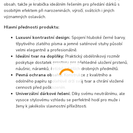
obsah, takže je krabička ideálním řešením pro předání dárků s
osobitým efektem při narozeninách, výročí, svátcích i jiných
významných oslavách.
Hlavní přednosti produktu:
Luxusní kontrastní design:
Spojení hluboké černé barvy,
třpytivého zlatého písma a jemné saténové stuhy působí
velmi elegantně a profesionálně.
Ideální tvar na doplňky:
Praktický obdélníkový rozměr
poskytuje dostatek prostoru pro přehledné uložení prstenů,
náušnic, náramků, řetízků i dalších drobných předmětů.
Pevná ochrana obsahu:
Konstrukce z kvalitního a
odolného papíru spolehlivě drží svůj tvar a chrání vložené
cennosti před poškozením.
Univerzální dárkové řešení:
Díky svému neutrálnímu, ale
vysoce stylovému vzhledu se perfektně hodí pro muže i
ženy k jakékoliv slavnostní příležitosti.