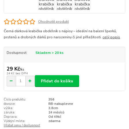
Ohodnotit produkt
Černá dárková krabička obdélník s nápisy – ideální na balení šperků,
prstenů a drobných dárků pro narozeniny či jiné příležitosti.
celý popis
Dostupnost
Skladem > 20 ks
29 Kč
/
ks
24 Kč
bez DPH
Přidat do košíku
Číslo produktu:
356
dovozce:
RB-nakuplevne
výška:
3.8cm
záruka:
24 měsíců
Doprava:
Od 49kč
Výdejní místa:
zdarma
Hlídat cenu / dostupnost