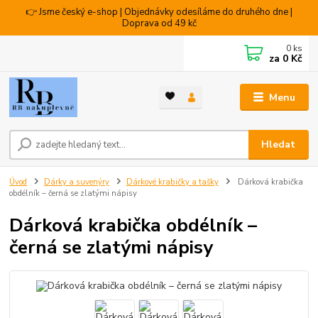
👉 Jsme český e-shop | Objednávky odesíláme do druhého dne |
Doprava od 49 kč
0
ks
za
0 Kč
Menu
Hledat
Úvod
Dárky a suvenýry
Dárkové krabičky a tašky
Dárková krabička
obdélník – černá se zlatými nápisy
Dárková krabička obdélník –
černá se zlatými nápisy