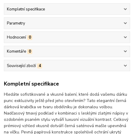
Kompletní specifikace
Parametry
Hodnocení
0
Komentáře
0
Související zboží
4
Kompletní specifikace
Hledáte sofistikované a vkusné balení, které dodá vašemu dárku
punc exkluzivity ještě před jeho otevřením? Tato elegantní černá
dárková krabička ve tvaru obdélníku je dokonalou volbou.
Nadčasový tmavý podklad v kombinaci s lesklými zlatými nápisy v
ozdobném psaném stylu vytváří luxusní vizuální kontrast. Celkový
prémiový vzhled vkusně dotváří černá saténová mašle upevněná
na víčku. Pevná papírová konstrukce spolehlivě ochrání ukrytý