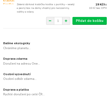
Zelená dárková krabička kostka s puntíky – veselý
19 Kč
/
ks
a pevný box na dárky vhodný pro narozeniny,
16 Kč
bez DPH
svátky a oslavy.
Přidat do košíku
Balíme ekologicky
Chráníme planetu...
Doprava zdarma
Doručení na adresu One...
Osobní vyzvednutí
Osobní odběr zdarma...
Doprava a platba
Rychlé doručení po celé ČR...