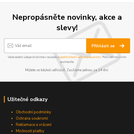
Nepropásněte novinky, akce a
slevy!
Přihlásit se
Vaše osobní údaje chráníme v souladu s
podmínkami ochrany soukromí
. Potvrzením s nimi
souhlasíte.
Můžete se kdykoli odhlásit. Zasíláme jednou za 14 dní.
Užitečné odkazy
Obchodní podmínky
Ochrana soukromí
Reklamace a vrácení
Možnosti platby