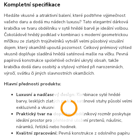
Kompletní specifikace
Hledáte vkusné a atraktivní balení, které podtrhne výjimečnost
vašeho daru a dodá mu nádech luxusu? Tato elegantní dárková
krabička ve tvaru obdélníku v sytě hnědé barvě je ideální volbou.
Čokoládově hnědý podklad v kombinaci s moderní geometrickou
mřížkou ze zlatých trojúhelníků vytváří velmi působivý vizuální
dojem, který okamžitě upoutá pozornost. Celkový prémiový vzhled
vkusně doplňuje sladěná hnědá saténová mašle na víčku. Pevná
papírová konstrukce spolehlivě ochrání ukrytý obsah, takže
krabička dodá daru osobitý a stylový vzhled při narozeninách,
výročí, svátku či jiných slavnostních okamžicích.
Hlavní přednosti produktu:
Luxusní a nadčasový design:
Kombinace syté hnědé
barvy, lesklých zlatých prvků a saténové stuhy působí velmi
exkluzivně a vkusně.
Praktický tvar na doplňky:
Obdélníkový rozměr poskytuje
ideální prostor pro přehledné uložení prstenů, náušnic,
náramků, řetízků nebo hodinek.
Kvalitní zpracování:
Pevná konstrukce z odolného papíru