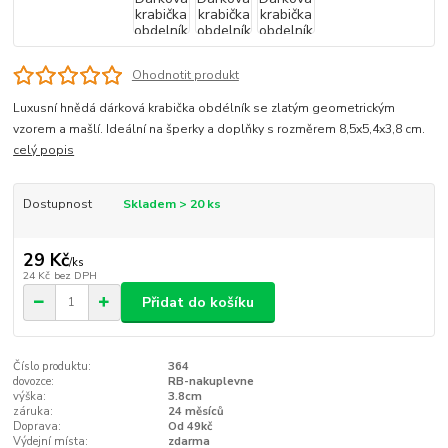
Ohodnotit produkt
Luxusní hnědá dárková krabička obdélník se zlatým geometrickým
vzorem a mašlí. Ideální na šperky a doplňky s rozměrem 8,5x5,4x3,8 cm.
celý popis
Dostupnost
Skladem > 20 ks
29 Kč
/
ks
24 Kč
bez DPH
Přidat do košíku
Číslo produktu:
364
dovozce:
RB-nakuplevne
výška:
3.8cm
záruka:
24 měsíců
Doprava:
Od 49kč
Výdejní místa:
zdarma