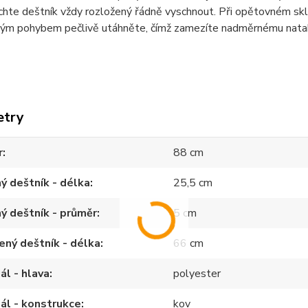
hte deštník vždy rozložený řádně vyschnout. Při opětovném skl
tým pohybem pečlivě utáhněte, čímž zamezíte nadměrnému nataho
etry
r
88 cm
ý deštník - délka
25,5 cm
ý deštník - průměr
5 cm
ený deštník - délka
66 cm
ál - hlava
polyester
ál - konstrukce
kov