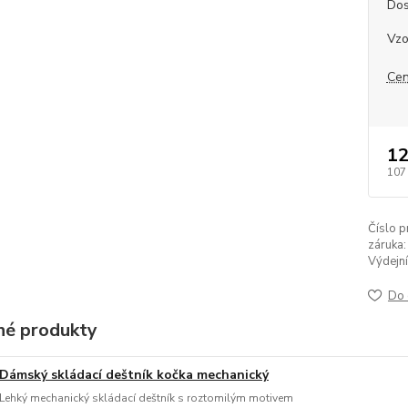
Dos
Vzo
Cen
12
107
Číslo p
záruka:
Výdejní
Do 
é produkty
Dámský skládací deštník kočka mechanický
Lehký mechanický skládací deštník s roztomilým motivem