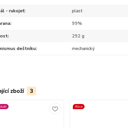
ál - rukojeť
plast
hrana
99%
ost
292 g
nismus deštníku
mechanický
jící zboží
3
dukt
Akce