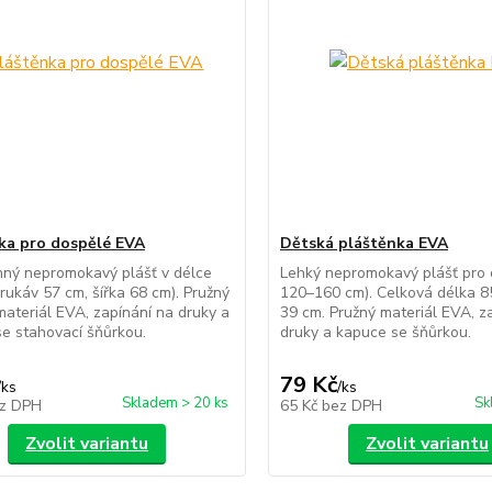
ka pro dospělé EVA
Dětská pláštěnka EVA
nný nepromokavý plášť v délce
Lehký nepromokavý plášť pro d
rukáv 57 cm, šířka 68 cm). Pružný
120–160 cm). Celková délka 8
materiál EVA, zapínání na druky a
39 cm. Pružný materiál EVA, z
e stahovací šňůrkou.
druky a kapuce se šňůrkou.
79 Kč
/
ks
/
ks
Skladem > 20 ks
Sk
z DPH
65 Kč
bez DPH
Zvolit variantu
Zvolit variantu