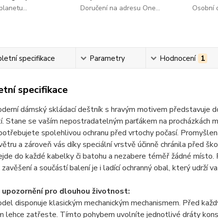
lanetu...
Doručení na adresu One...
Osobní o
etní specifikace
Parametry
Hodnocení
1
tní specifikace
derní dámský skládací deštník s hravým motivem představuje d
í. Stane se vaším nepostradatelným parťákem na procházkách mě
potřebujete spolehlivou ochranu před vrtochy počasí. Promyšlená
ětru a zároveň vás díky speciální vrstvě účinně chránila před šk
jde do každé kabelky či batohu a nezabere téměř žádné místo. 
zavěšení a součástí balení je i ladící ochranný obal, který udrží va
 upozornění pro dlouhou životnost:
del disponuje klasickým mechanickým mechanismem. Před každý
 lehce zatřeste. Tímto pohybem uvolníte jednotlivé dráty konst