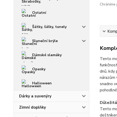
Chráníme p
Ostatní
Šátky, šálky, tunely
Kompl
Sluneční brýle
Komple
Dámské slamáky
Tento mo
funkčnost
Opasky
dnů, kdy 
nárazům v
Halloween
snadno ve
pohodlné 
Dárky a suvenýry
Důležitá
Zimní doplňky
Tento mo
deštníkem