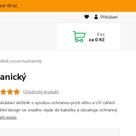
od 49 kč
Přihlášení
0
ks
za
0 Kč
štník ovoce mechanický
anický
Ohodnotit produkt
skládací deštník s vysokou ochranou proti větru a UV záření.
tní design se snadno vejde do kabelky a obsahuje ochranný
elý popis