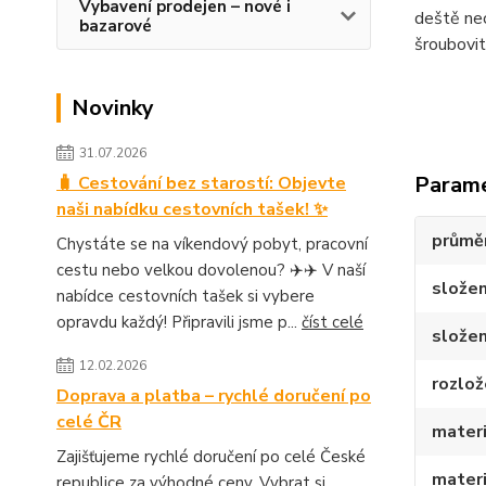
Vybavení prodejen – nové i
deště nec
bazarové
šroubovi
Novinky
31.07.2026
Param
🧳 Cestování bez starostí: Objevte
naši nabídku cestovních tašek! ✨
průmě
Chystáte se na víkendový pobyt, pracovní
cestu nebo velkou dovolenou? ✈️✈️ V naší
složen
nabídce cestovních tašek si vybere
opravdu každý! Připravili jsme p...
číst celé
složen
12.02.2026
rozlož
Doprava a platba – rychlé doručení po
celé ČR
materi
Zajišťujeme rychlé doručení po celé České
materi
republice za výhodné ceny. Vybrat si