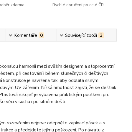
dběr zdarma...
Rychlé doručení po celé ČR...
Komentáře
0
Související zboží
3
okonalou harmonii mezi svěžím designem a stoprocentní
stem, při cestování i během slunečných či deštivých
 konstrukce je navržena tak, aby odolala silným
odlivým UV zářením. Nízká hmotnost zajistí, že se deštník
Plastová rukojeť je vybavena praktickým poutkem pro
še věci v suchu i po silném dešti.
m rozevřením nejprve odepněte zapínací pásek a s
rukce a předejdete jejímu poškození. Po návratu z