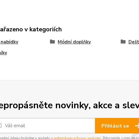
zařazeno v kategoriích
 nabídky
Módní doplňky
Dešt
íky
epropásněte novinky, akce a slev
Přihlásit se
osobní údaje chráníme v souladu s
podmínkami ochrany soukromí
. Potvrzením s nimi souhl