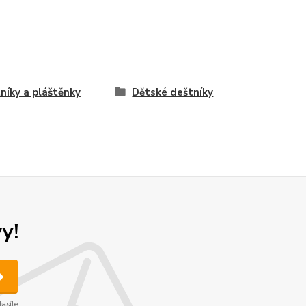
níky a pláštěnky
Dětské deštníky
y!
asíte.