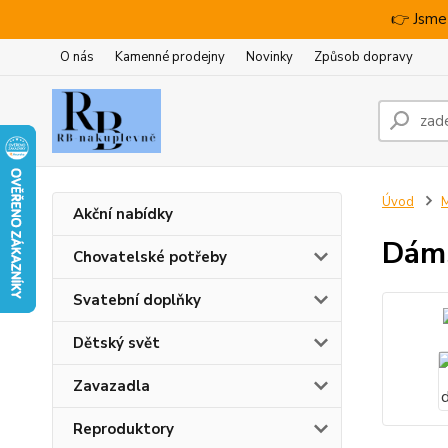
👉 Jsme
O nás
Kamenné prodejny
Novinky
Způsob dopravy
Úvod
M
Akční nabídky
Dáms
Chovatelské potřeby
Svatební doplňky
Dětský svět
Zavazadla
Reproduktory