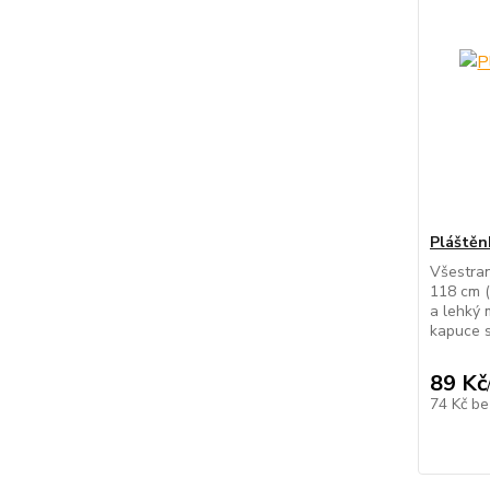
Pláštěn
Všestra
118 cm (
a lehký 
kapuce s
89 Kč
74 Kč
be