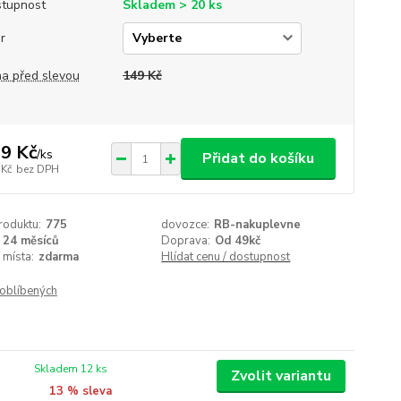
tupnost
Skladem > 20 ks
r
a před slevou
149 Kč
9 Kč
/
ks
Přidat do košíku
 Kč
bez DPH
roduktu:
775
dovozce:
RB-nakuplevne
24 měsíců
Doprava:
Od 49kč
 místa:
zdarma
Hlídat cenu / dostupnost
oblíbených
Skladem 12 ks
Zvolit variantu
13 % sleva