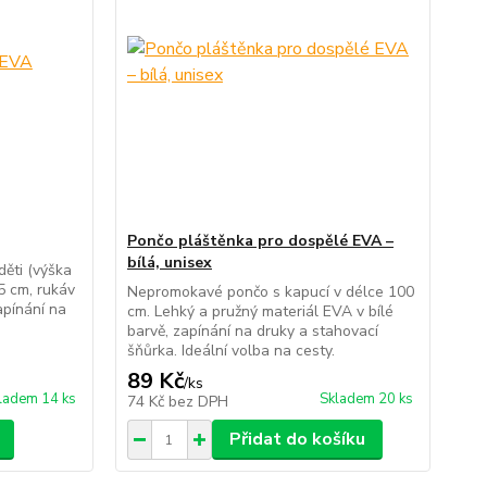
Pončo pláštěnka pro dospělé EVA –
bílá, unisex
ěti (výška
5 cm, rukáv
Nepromokavé pončo s kapucí v délce 100
apínání na
cm. Lehký a pružný materiál EVA v bílé
barvě, zapínání na druky a stahovací
šňůrka. Ideální volba na cesty.
89 Kč
/
ks
ladem 14 ks
Skladem 20 ks
74 Kč
bez DPH
Přidat do košíku