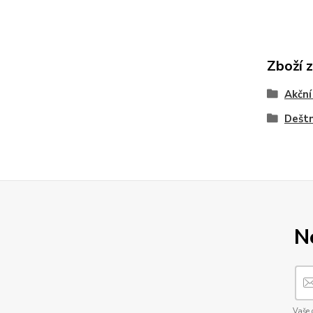
Zboží 
Akční
Deštn
N
Vaše 