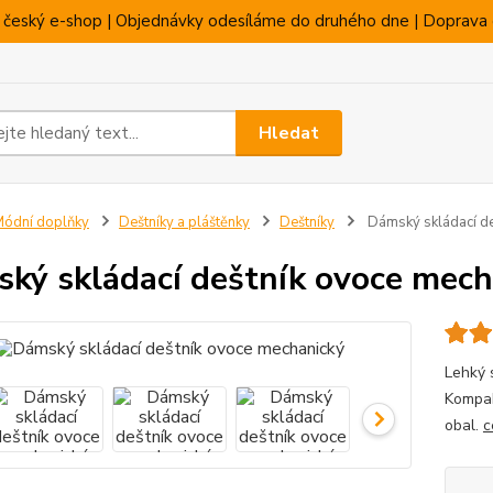
 český e-shop | Objednávky odesíláme do druhého dne | Doprava 
Hledat
ódní doplňky
Deštníky a pláštěnky
Deštníky
Dámský skládací de
ký skládací deštník ovoce mech
Lehký 
Kompak
obal.
c