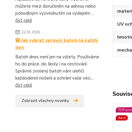
můžete mezi doručením na adresu nebo
materi
pohodlným vyzvednutím na výdejním ...
číst celé
UV oc
22.01.2026
hmotn
🎒 Jak vybrat správný batoh na každý
den
mecha
Batoh dnes není jen na výlety. Používáme
ho do práce, do školy i na cestování.
Správně zvolený batoh vám ulehčí
každodenní nošení a ochrání vaše věci....
číst celé
Souvise
Zobrazit všechny novinky
TOP pro
Akce