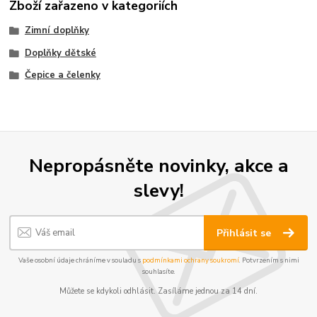
Zboží zařazeno v kategoriích
Zimní doplňky
Doplňky dětské
Čepice a čelenky
Nepropásněte novinky, akce a
slevy!
Přihlásit se
Vaše osobní údaje chráníme v souladu s
podmínkami ochrany soukromí
. Potvrzením s nimi
souhlasíte.
Můžete se kdykoli odhlásit. Zasíláme jednou za 14 dní.