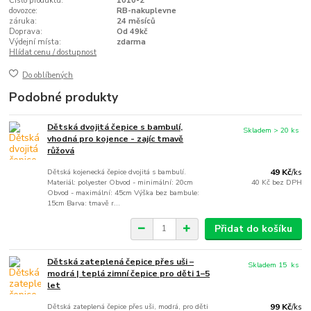
Číslo produktu:
1010-2
dovozce:
RB-nakuplevne
záruka:
24 měsíců
Doprava:
Od 49kč
Výdejní místa:
zdarma
Hlídat cenu / dostupnost
Do oblíbených
Podobné produkty
Dětská dvojitá čepice s bambulí,
Skladem > 20 ks
vhodná pro kojence - zajíc tmavě
růžová
Dětská kojenecká čepice dvojitá s bambulí.
49 Kč
/
ks
Materiál: polyester Obvod - minimální: 20cm
40 Kč
bez DPH
Obvod - maximální: 45cm Výška bez bambule:
15cm Barva: tmavě r...
Přidat do košíku
Dětská zateplená čepice přes uši –
Skladem 15 ks
modrá | teplá zimní čepice pro děti 1–5
let
Dětská zateplená čepice přes uši, modrá, pro děti
99 Kč
/
ks