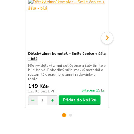
Dětský zimní komplet – Smile čepice + šála
Dívčí zimní 
- bílá
vložkou – Kv
Hřejivý dětský zimní set čepice a šály Smile v
Elegantní dív
bílé barvě. Pohodlný střih, měkký materiál a
hřejivou vni
roztomilý design pro zimní radovánky v
aplikací kvě
teple.
parádnice.
149 Kč
99 Kč
/
ks
/
ks
Skladem 15 ks
123 Kč
bez DPH
82 Kč
bez D
Přidat do košíku