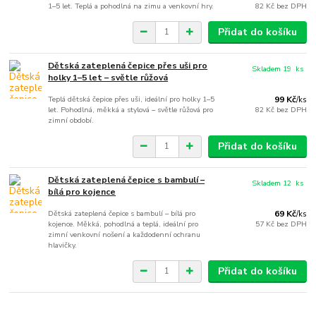
1–5 let. Teplá a pohodlná na zimu a venkovní hry.
82 Kč
bez DPH
Přidat do košíku
Dětská zateplená čepice přes uši pro
Skladem 19 ks
holky 1–5 let – světle růžová
Teplá dětská čepice přes uši, ideální pro holky 1–5
99 Kč
/
ks
let. Pohodlná, měkká a stylová – světle růžová pro
82 Kč
bez DPH
zimní období.
Přidat do košíku
Dětská zateplená čepice s bambulí –
Skladem 12 ks
bílá pro kojence
Dětská zateplená čepice s bambulí – bílá pro
69 Kč
/
ks
kojence. Měkká, pohodlná a teplá, ideální pro
57 Kč
bez DPH
zimní venkovní nošení a každodenní ochranu
hlavičky.
Přidat do košíku