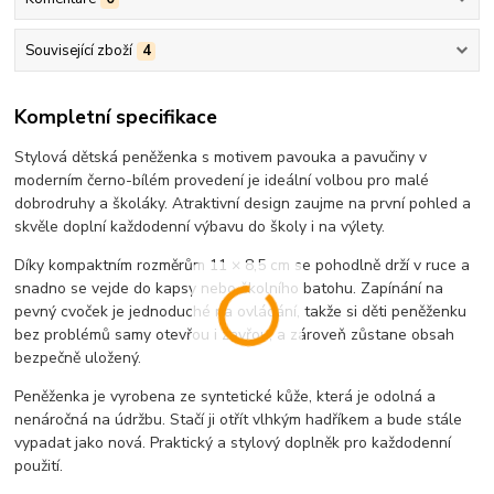
Související zboží
4
Kompletní specifikace
Stylová dětská peněženka s motivem pavouka a pavučiny v
moderním černo-bílém provedení je ideální volbou pro malé
dobrodruhy a školáky. Atraktivní design zaujme na první pohled a
skvěle doplní každodenní výbavu do školy i na výlety.
Díky kompaktním rozměrům 11 × 8,5 cm se pohodlně drží v ruce a
snadno se vejde do kapsy nebo školního batohu. Zapínání na
pevný cvoček je jednoduché na ovládání, takže si děti peněženku
bez problémů samy otevřou i zavřou, a zároveň zůstane obsah
bezpečně uložený.
Peněženka je vyrobena ze syntetické kůže, která je odolná a
nenáročná na údržbu. Stačí ji otřít vlhkým hadříkem a bude stále
vypadat jako nová. Praktický a stylový doplněk pro každodenní
použití.