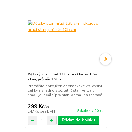
Dětský stan hrad 135 cm – skládací hrací
Dětská bala
stan, průměr 105 cm
kolečky a s
Proměňte pokojíček v pohádkové království.
Rostoucí bal
Lehký a snadno složitelný stan ve tvaru
kolečky! Od 
hradu je ideální pro hraní doma i na zahradě.
koloběžku. 
pro rozvoj dě
299 Kč
649 Kč
/
ks
/
ks
Skladem > 20 ks
247 Kč
bez DPH
536 Kč
bez 
Přidat do košíku