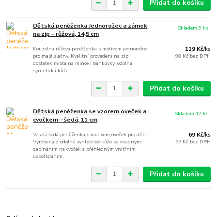
Přidat do košíku
Dětská peněženka Jednorožec a zámek
Skladem 9 ks
na zip – růžová, 14,5 cm
Kouzelná růžová peněženka s motivem jednorožce
119 Kč
/
ks
pro malé slečny. Kvalitní provedení na zip,
98 Kč
bez DPH
dostatek místa na mince i bankovky, odolná
syntetická kůže.
Přidat do košíku
Dětská peněženka se vzorem oveček a
Skladem 12 ks
cvočkem – šedá, 11 cm
Veselá šedá peněženka s motivem oveček pro děti.
69 Kč
/
ks
Vyrobena z odolné syntetické kůže se snadným
57 Kč
bez DPH
zapínáním na cvoček a přehledným vnitřním
uspořádáním.
Přidat do košíku