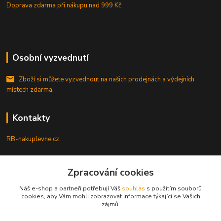
Doprava zdarma při nákupu
nad 999 Kč
Osobní vyzvednutí
Zboží si můžete vyzvednout na našich prodejnách a výdejních
místech zdarma.
Kontakty
RB-nakuplevne.cz
Zákaznická podpora
+420 222722421
Zpracování cookies
(Po-Pá, 8-17 hod.)
Náš e-shop a partneři potřebují Váš
souhlas
s použitím souborů
cookies, aby Vám mohli zobrazovat informace týkající se Vašich
info@rb-nakuplevne.cz
zájmů.