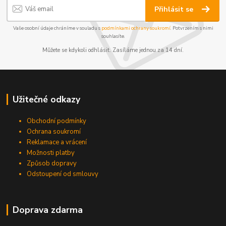
Přihlásit se
Vaše osobní údaje chráníme v souladu s
podmínkami ochrany soukromí
. Potvrzením s nimi
souhlasíte.
Můžete se kdykoli odhlásit. Zasíláme jednou za 14 dní.
Užitečné odkazy
Obchodní podmínky
Ochrana soukromí
Reklamace a vrácení
Možnosti platby
Způsob dopravy
Odstoupení od smlouvy
Doprava zdarma