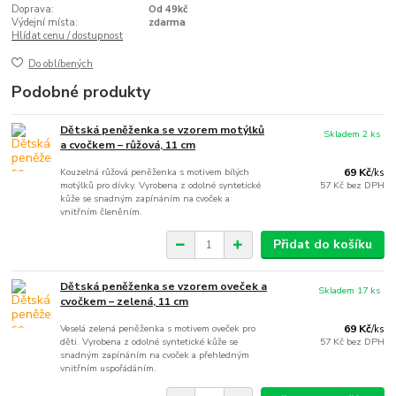
Doprava:
Od 49kč
Výdejní místa:
zdarma
Hlídat cenu / dostupnost
Do oblíbených
Podobné produkty
Dětská peněženka se vzorem motýlků
Skladem 2 ks
a cvočkem – růžová, 11 cm
Kouzelná růžová peněženka s motivem bílých
69 Kč
/
ks
motýlků pro dívky. Vyrobena z odolné syntetické
57 Kč
bez DPH
kůže se snadným zapínáním na cvoček a
vnitřním členěním.
Přidat do košíku
Dětská peněženka se vzorem oveček a
Skladem 17 ks
cvočkem – zelená, 11 cm
Veselá zelená peněženka s motivem oveček pro
69 Kč
/
ks
děti. Vyrobena z odolné syntetické kůže se
57 Kč
bez DPH
snadným zapínáním na cvoček a přehledným
vnitřním uspořádáním.