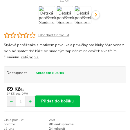
Ohodnotit produkt
Stylová peněženka s motivem pavouka a pavučiny pro kluky. Vyrobena z
odolné syntetické kůže se snadným zapínáním na cvoček a vnitřním
členěním.
celý popis
Dostupnost
Skladem > 20 ks
69 Kč
/
ks
57 Kč
bez DPH
Přidat do košíku
Číslo produktu:
259
dovozce:
RB-nakuplevne
záruka:
24 měsíců