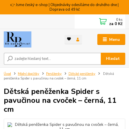
👉 Jsme český e-shop | Objednávky odesíláme do druhého dne |
Doprava od 49 kč
0
ks
za
0 Kč
Menu
Hledat
Úvod
Módní doplňky
Peněženky
Dětské peněženky
Dětská
peněženka Spider s pavučinou na cvoček – černá, 11 cm
Dětská peněženka Spider s
pavučinou na cvoček – černá, 11
cm