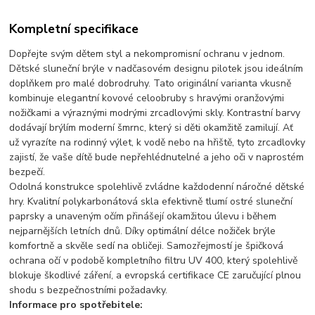
Kompletní specifikace
Dopřejte svým dětem styl a nekompromisní ochranu v jednom.
Dětské sluneční brýle v nadčasovém designu pilotek jsou ideálním
doplňkem pro malé dobrodruhy. Tato originální varianta vkusně
kombinuje elegantní kovové celoobruby s hravými oranžovými
nožičkami a výraznými modrými zrcadlovými skly. Kontrastní barvy
dodávají brýlím moderní šmrnc, který si děti okamžitě zamilují. Ať
už vyrazíte na rodinný výlet, k vodě nebo na hřiště, tyto zrcadlovky
zajistí, že vaše dítě bude nepřehlédnutelné a jeho oči v naprostém
bezpečí.
Odolná konstrukce spolehlivě zvládne každodenní náročné dětské
hry. Kvalitní polykarbonátová skla efektivně tlumí ostré sluneční
paprsky a unaveným očím přinášejí okamžitou úlevu i během
nejparnějších letních dnů. Díky optimální délce nožiček brýle
komfortně a skvěle sedí na obličeji. Samozřejmostí je špičková
ochrana očí v podobě kompletního filtru UV 400, který spolehlivě
blokuje škodlivé záření, a evropská certifikace CE zaručující plnou
shodu s bezpečnostními požadavky.
Informace pro spotřebitele: