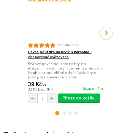
Sportovní k
1 hodnocení
růžový
Pevné pouzdro na brýle s karabinou
Lehký bavlně
vícebarevné květované
efektivně ch
Stylové pevné pouzdro na brýle s
Ideální volba
elegantním květinovým vzorem a praktickou
volnočasové a
karabinou spolehlivě ochrání vaše brýle
před poškrábáním i rozbitím.
39 Kč
99 Kč
/
ks
/
ks
Skladem 4 ks
32 Kč
bez DPH
82 Kč
bez D
Přidat do košíku