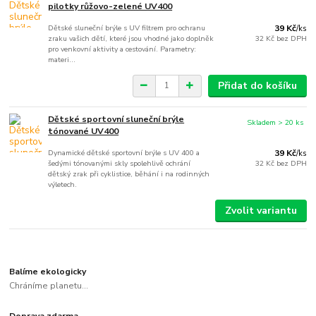
pilotky růžovo-zelené UV400
Dětské sluneční brýle s UV filtrem pro ochranu
39 Kč
/
ks
zraku vašich dětí, které jsou vhodné jako doplněk
32 Kč
bez DPH
pro venkovní aktivity a cestování. Parametry:
materi...
Přidat do košíku
Dětské sportovní sluneční brýle
Skladem > 20 ks
tónované UV400
Dynamické dětské sportovní brýle s UV 400 a
39 Kč
/
ks
šedými tónovanými skly spolehlivě ochrání
32 Kč
bez DPH
dětský zrak při cyklistice, běhání i na rodinných
výletech.
Zvolit variantu
Balíme ekologicky
Chráníme planetu...
Doprava zdarma