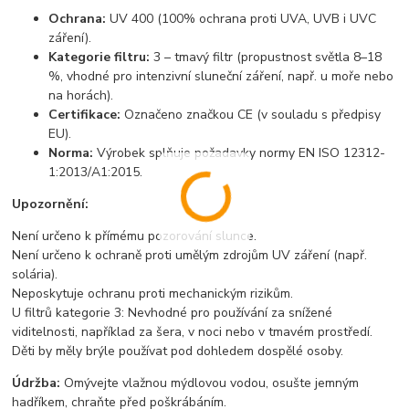
Ochrana:
UV 400 (100% ochrana proti UVA, UVB i UVC
záření).
Kategorie filtru:
3 – tmavý filtr (propustnost světla 8–18
%, vhodné pro intenzivní sluneční záření, např. u moře nebo
na horách).
Certifikace:
Označeno značkou CE (v souladu s předpisy
EU).
Norma:
Výrobek splňuje požadavky normy EN ISO 12312-
1:2013/A1:2015.
Upozornění:
Není určeno k přímému pozorování slunce.
Není určeno k ochraně proti umělým zdrojům UV záření (např.
solária).
Neposkytuje ochranu proti mechanickým rizikům.
U filtrů kategorie 3: Nevhodné pro používání za snížené
viditelnosti, například za šera, v noci nebo v tmavém prostředí.
Děti by měly brýle používat pod dohledem dospělé osoby.
Údržba:
Omývejte vlažnou mýdlovou vodou, osušte jemným
hadříkem, chraňte před poškrábáním.