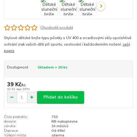
Ohodnotit produkt
Stylové dětské brýle typu pilotky s UV 400 a zrcadlovými skly spolehlivě
ochrání zrak vašich dětí při sportu, cestování i každodenním nošení.
celý
popis
Dostupnost
Skladem > 20 ks
39 Kč
/
ks
32 Kč
bez DPH
Přidat do košíku
Číslo produktu:
733
dovozce:
RB-nakuplevne
záruka:
24 měsíců
Doprava:
Od 49kč
Výdejní místa:
zdarma