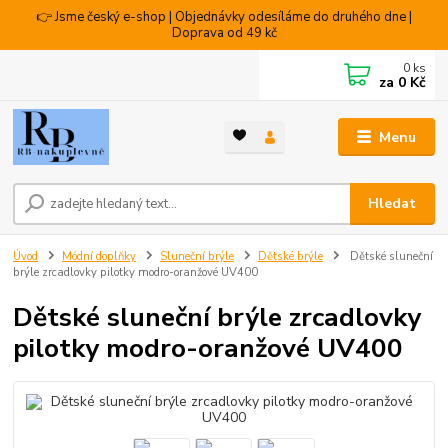
👉 Jsme český e-shop | Objednávky odesíláme do druhého dne |
Doprava od 49 kč
0
ks
za
0 Kč
Menu
Hledat
Úvod
Módní doplňky
Sluneční brýle
Dětské brýle
Dětské sluneční
brýle zrcadlovky pilotky modro-oranžové UV400
Dětské sluneční brýle zrcadlovky
pilotky modro-oranžové UV400