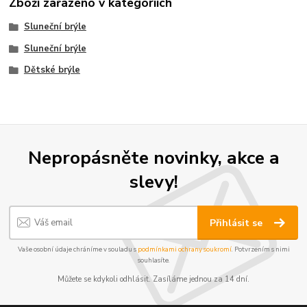
Zboží zařazeno v kategoriích
Sluneční brýle
Sluneční brýle
Dětské brýle
Nepropásněte novinky, akce a
slevy!
Přihlásit se
Vaše osobní údaje chráníme v souladu s
podmínkami ochrany soukromí
. Potvrzením s nimi
souhlasíte.
Můžete se kdykoli odhlásit. Zasíláme jednou za 14 dní.