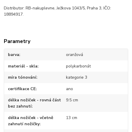
Distributor: RB-nakuplevne, Ježkova 1043/5, Praha 3, IČO:
18894917.
Parametry
barva
oranžová
materiál - skla
polykarbonát
míra tónování
kategorie 3
certifikace CE
ano
délka nožiček - rovná část
9.5 cm
bez zahnutí
délka nožiček - včetně
13 cm
zahnutí nožičky