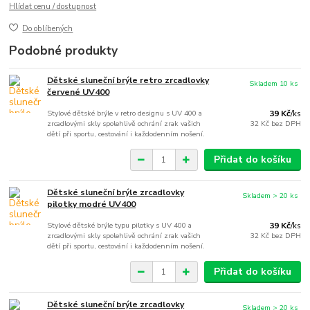
Hlídat cenu / dostupnost
Do oblíbených
Podobné produkty
Dětské sluneční brýle retro zrcadlovky
Skladem 10 ks
červené UV400
Stylové dětské brýle v retro designu s UV 400 a
39 Kč
/
ks
zrcadlovými skly spolehlivě ochrání zrak vašich
32 Kč
bez DPH
dětí při sportu, cestování i každodenním nošení.
Přidat do košíku
Dětské sluneční brýle zrcadlovky
Skladem > 20 ks
pilotky modré UV400
Stylové dětské brýle typu pilotky s UV 400 a
39 Kč
/
ks
zrcadlovými skly spolehlivě ochrání zrak vašich
32 Kč
bez DPH
dětí při sportu, cestování i každodenním nošení.
Přidat do košíku
Dětské sluneční brýle zrcadlovky
Skladem > 20 ks