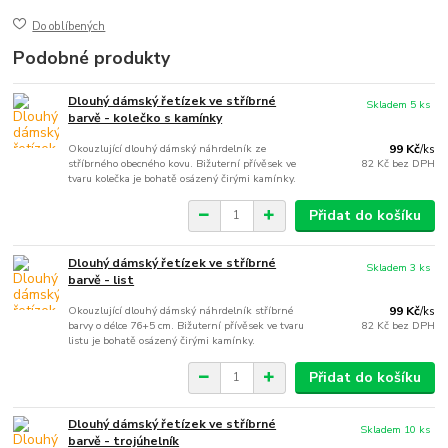
Do oblíbených
Podobné produkty
Dlouhý dámský řetízek ve stříbrné
Skladem 5 ks
barvě - kolečko s kamínky
Okouzlující dlouhý dámský náhrdelník ze
99 Kč
/
ks
stříbrného obecného kovu. Bižuterní přívěsek ve
82 Kč
bez DPH
tvaru kolečka je bohatě osázený čirými kamínky.
Přidat do košíku
Dlouhý dámský řetízek ve stříbrné
Skladem 3 ks
barvě - list
Okouzlující dlouhý dámský náhrdelník stříbrné
99 Kč
/
ks
barvy o délce 76+5 cm. Bižuterní přívěsek ve tvaru
82 Kč
bez DPH
listu je bohatě osázený čirými kamínky.
Přidat do košíku
Dlouhý dámský řetízek ve stříbrné
Skladem 10 ks
barvě - trojúhelník