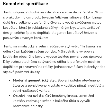
Kompletní specifikace
Tento originální dlouhý náhrdelník o celkové délce řetízku 76 cm
s praktickým 5 cm prodlužovacím řetízkem rafinovaně kombinuje
čisté linie velkého otevřeného čtverce s volně zavěšenou malou
kostičkou, která je vykládaná zářivým čirým krystalem. Unikátní
design celého šperku doplňuje elegantní kostičkový řetízek s
posuvným kovovým korálkem.
Tento minimalistický a velmi nadčasový styl vytvoří krásnou hru
odlesků při každém vašem pohybu. Náhrdelník je vyroben z
kvalitního obecného kovu s vysoce lesklou povrchovou úpravou.
Díky svému dlouhému splývavému střihu je perfektním módním
doplňkem pro vrstvení na roláky, jednobarevné šaty, halenky nebo
stylové podzimní úplety.
Moderní geometrický styl:
Spojení čistého otevřeného
čtverce a pohyblivého krystalu v kostičce přináší neotřelý a
velmi nadčasový vzhled.
Oslnivá hra světla:
Čirý broušený krystal uprostřed
kostičky zachycuje světlo z každého úhlu a vytváří
podmanivé odlesky.