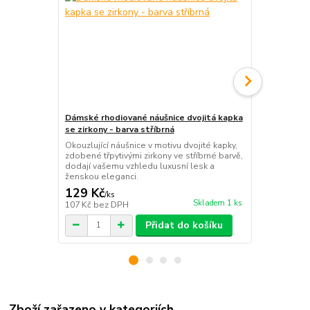
Dámské rhodiované náušnice dvojitá kapka
Dámské ocel
se zirkony - barva stříbrná
tenké krouc
Okouzlující náušnice v motivu dvojité kapky,
Dodejte své
zdobené třpytivými zirkony ve stříbrné barvě,
podmanivou 
dodají vašemu vzhledu luxusní lesk a
kruhy, které
ženskou eleganci.
každého dne 
129 Kč
159 Kč
/
ks
/
ks
Skladem 1 ks
107 Kč
bez DPH
131 Kč
bez 
Přidat do košíku
Zboží zařazeno v kategoriích