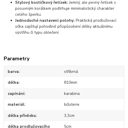
Stylový kostičkový řetízek:
Jemný, ale pevný řetízek s
posuvným korálkem podtrhuje minimalistický charakter
celého šperku.
Jednoduché nastavení polohy:
Praktická prodlužovací
očka zajišťují pohodlné přizpůsobení délky aktuálnímu
výstřihu či typu oblečení.
Parametry
barva
stříbrná
délka
810mm
zapínání
karabina
materiál
bižuterie
délka přívěsku
3,3cm
délka prodlužovacího
5cm