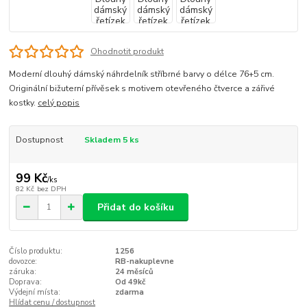
Ohodnotit produkt
Moderní dlouhý dámský náhrdelník stříbrné barvy o délce 76+5 cm.
Originální bižuterní přívěsek s motivem otevřeného čtverce a zářivé
kostky.
celý popis
Dostupnost
Skladem 5 ks
99 Kč
/
ks
82 Kč
bez DPH
Přidat do košíku
Číslo produktu:
1256
dovozce:
RB-nakuplevne
záruka:
24 měsíců
Doprava:
Od 49kč
Výdejní místa:
zdarma
Hlídat cenu / dostupnost