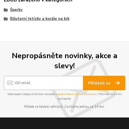
Šperky
Bižuterní řetízky a korále na krk
Nepropásněte novinky, akce a
slevy!
Přihlásit se
Vaše osobní údaje chráníme v souladu s
podmínkami ochrany soukromí
. Potvrzením s nimi
souhlasíte.
Můžete se kdykoli odhlásit. Zasíláme jednou za 14 dní.