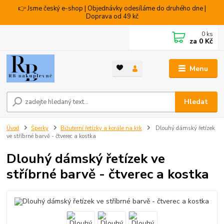
👉 Jsme český e-shop | Objednávky odesíláme do druhého dne |
Doprava od 49 kč
0
ks
za
0 Kč
Menu
Hledat
Úvod
Šperky
Bižuterní řetízky a korále na krk
Dlouhý dámský řetízek
ve stříbrné barvě - čtverec a kostka
Dlouhý dámský řetízek ve
stříbrné barvě - čtverec a kostka