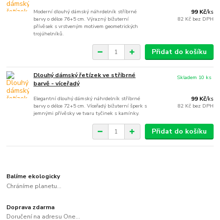
Moderní dlouhý dámský náhrdelník stříbrné
99 Kč
/
ks
barvy o délce 76+5 cm. Výrazný bižuterní
82 Kč
bez DPH
přívěsek s vrstveným motivem geometrických
trojúhelníků.
Přidat do košíku
Dlouhý dámský řetízek ve stříbrné
Skladem 10 ks
barvě - víceřadý
Elegantní dlouhý dámský náhrdelník stříbrné
99 Kč
/
ks
barvy o délce 72+5 cm. Víceřadý bižuterní šperk s
82 Kč
bez DPH
jemnými přívěsky ve tvaru tyčinek s kamínky.
Přidat do košíku
Balíme ekologicky
Chráníme planetu...
Doprava zdarma
Doručení na adresu One...