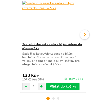
Svatební vlásenka sada s bílými růžemi do
Svatební hol
účesu – 5 ks
automatick
Sada 5 ks kovových vlásenek s bílými
Romantický p
textilními růžemi bez štrasu. Obsahuje 1
bílým potiske
velkou (7,5 cm) a 4 malé (3 cm) květiny pro
automatické 
elegantní společenský účes.
elegantní bíl
130 Kč
145 Kč
/
ks
/
ks
Skladem 18 ks
107 Kč
bez DPH
120 Kč
bez 
Přidat do košíku