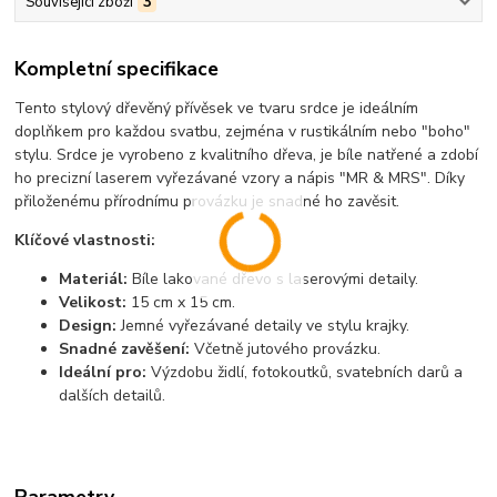
Související zboží
3
Kompletní specifikace
Tento stylový dřevěný přívěsek ve tvaru srdce je ideálním
doplňkem pro každou svatbu,
zejména v rustikálním nebo "boho"
stylu.
Srdce je vyrobeno z kvalitního dřeva,
je bíle natřené a zdobí
ho precizní laserem vyřezávané vzory a nápis "MR & MRS".
Díky
přiloženému přírodnímu provázku je snadné ho zavěsit.
Klíčové vlastnosti:
Materiál:
Bíle lakované dřevo s laserovými detaily.
Velikost:
15 cm x 15 cm.
Design:
Jemné vyřezávané detaily ve stylu krajky.
Snadné zavěšení:
Včetně jutového provázku.
Ideální pro:
Výzdobu židlí,
fotokoutků,
svatebních darů a
dalších detailů.