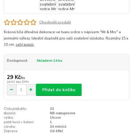
Ohodnotit produkt
Krásná bílá dřevěná dekorace ve tvaru srdce s nápisem "Mr & Mrs" a
jemnými výřezy. Ideální doplněk pro vaši svatební výzdobu. Rozměry 15 x
15 cm.
celý popis
Dostupnost
Skladem 14 ks
29 Kč
/
ks
24 Kč
bez DPH
Přidat do košíku
Číslo produktu:
32
dovozce:
RB-nakuplevne
výška:
15ccm
počet kusů v balení:
1
záruka:
24 měsíců
Doprava:
Od 49kč