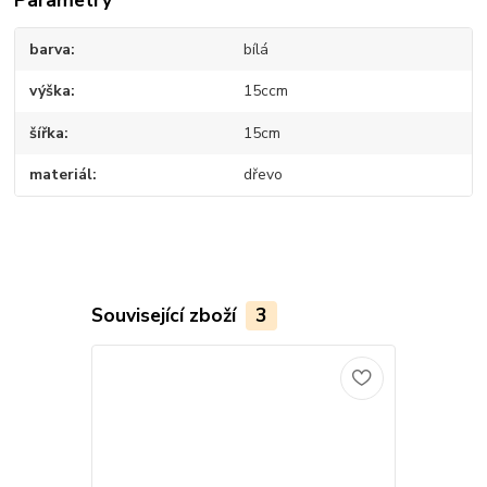
Parametry
barva
bílá
výška
15ccm
šířka
15cm
materiál
dřevo
Související zboží
3