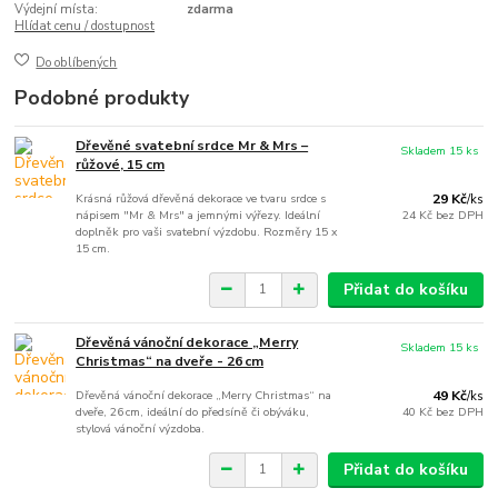
Výdejní místa:
zdarma
Hlídat cenu / dostupnost
Do oblíbených
Podobné produkty
Dřevěné svatební srdce Mr & Mrs –
Skladem 15 ks
růžové, 15 cm
Krásná růžová dřevěná dekorace ve tvaru srdce s
29 Kč
/
ks
nápisem "Mr & Mrs" a jemnými výřezy. Ideální
24 Kč
bez DPH
doplněk pro vaši svatební výzdobu. Rozměry 15 x
15 cm.
Přidat do košíku
Dřevěná vánoční dekorace „Merry
Skladem 15 ks
Christmas“ na dveře - 26 cm
Dřevěná vánoční dekorace „Merry Christmas“ na
49 Kč
/
ks
dveře, 26 cm, ideální do předsíně či obýváku,
40 Kč
bez DPH
stylová vánoční výzdoba.
Přidat do košíku