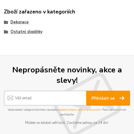
Zboží zařazeno v kategoriích
Dekorace
Ostatní doplňky
Nepropásněte novinky, akce a
slevy!
Přihlásit se
Vaše osobní údaje chráníme v souladu s
podmínkami ochrany soukromí
. Potvrzením s nimi
souhlasíte.
Můžete se kdykoli odhlásit. Zasíláme jednou za 14 dní.