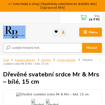
👉 Jsme český e-shop | Objednávky odesíláme do druhého dne |
Doprava od 49 kč
0
ks
za
0 Kč
Menu
Hledat
Úvod
Svatební doplňky
Doplňky
Ostatní doplňky
Dřevěné
svatební srdce Mr & Mrs – bílé, 15 cm
Dřevěné svatební srdce Mr & Mrs
– bílé, 15 cm