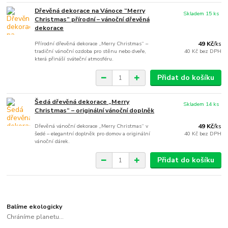
Dřevěná dekorace na Vánoce “Merry
Skladem 15 ks
Christmas” přírodní – vánoční dřevěná
dekorace
Přírodní dřevěná dekorace „Merry Christmas“ –
49 Kč
/
ks
tradiční vánoční ozdoba pro stěnu nebo dveře,
40 Kč
bez DPH
která přináší sváteční atmosféru.
Přidat do košíku
Šedá dřevěná dekorace „Merry
Skladem 14 ks
Christmas“ – originální vánoční doplněk
Dřevěná vánoční dekorace „Merry Christmas“ v
49 Kč
/
ks
šedé – elegantní doplněk pro domov a originální
40 Kč
bez DPH
vánoční dárek.
Přidat do košíku
Balíme ekologicky
Chráníme planetu...