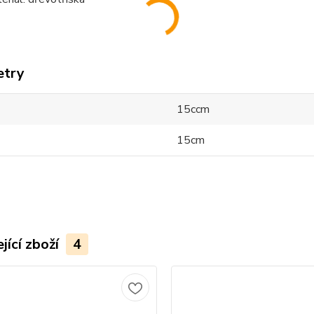
etry
15ccm
15cm
jící zboží
4