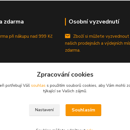
a zdarma
Osobní vyzvednutí
rma při nákupu
nad 999 Kč
Zboží si můžete vyzvednout
našich prodejnách a výdejních mí
zdarma.
Zpracování cookies
eři potřebují Váš
souhlas
s použitím souborů cookies, aby Vám mohli z
týkající se Vašich zájmů.
Souhlasím
Nastavení