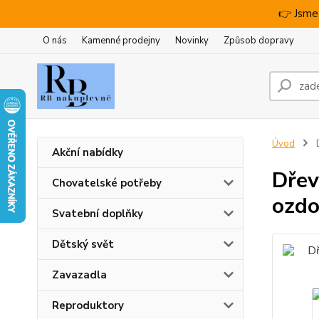
👉 Jsme
O nás
Kamenné prodejny
Novinky
Způsob dopravy
Úvod
D
Akční nabídky
Dřev
Chovatelské potřeby
ozd
Svatební doplňky
Dětský svět
Zavazadla
Reproduktory