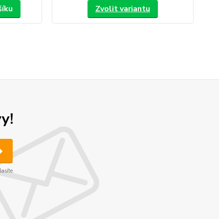
šíku
Zvolit variantu
y!
asíte.