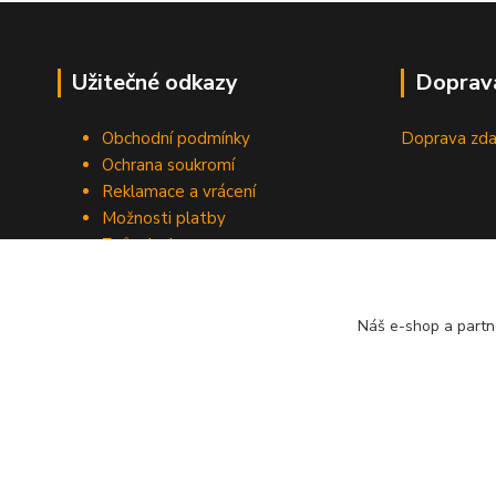
Užitečné odkazy
Doprav
Obchodní podmínky
Doprava zda
Ochrana soukromí
Reklamace a vrácení
Možnosti platby
Způsob dopravy
Odstoupení od smlouvy
Náš e-shop a partn