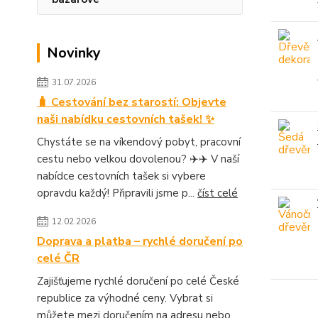
Novinky
31.07.2026
🧳 Cestování bez starostí: Objevte
naši nabídku cestovních tašek! ✨
Chystáte se na víkendový pobyt, pracovní
cestu nebo velkou dovolenou? ✈️✈️ V naší
nabídce cestovních tašek si vybere
opravdu každý! Připravili jsme p...
číst celé
12.02.2026
Doprava a platba – rychlé doručení po
celé ČR
Zajišťujeme rychlé doručení po celé České
republice za výhodné ceny. Vybrat si
můžete mezi doručením na adresu nebo