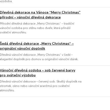
výzdoba.
Dřevěná dekorace na Vánoce “Merry Christmas”
přírodní – vánoční dřevěná dekorace
Přírodní dřevěná dekorace „Merry Christmas“ – tradiční
vánoční ozdoba pro stěnu nebo dveře, která přináší
sváteční atmosféru.
Šedá dřevěná dekorace „Merry Christmas“ –
originální vánoční doplněk
Dřevěná vánoční dekorace „Merry Christmas“ v šedé –
elegantní doplněk pro domov a originální vánoční dárek.
Vánoční dřevěná ozdoba – sob červené barvy
pro sváteční výzdobu
Dřevěná vánoční dekorace – červený sob. Skvělý doplněk na
stromek, okno nebo vánoční aranžmá pro sváteční
atmosféru.