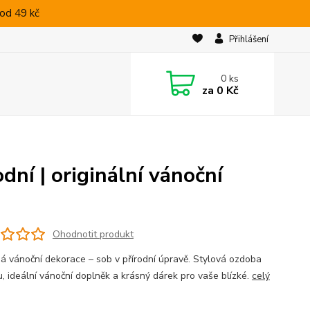
od 49 kč
Přihlášení
0
ks
za
0 Kč
dní | originální vánoční
Ohodnotit produkt
á vánoční dekorace – sob v přírodní úpravě. Stylová ozdoba
u, ideální vánoční doplněk a krásný dárek pro vaše blízké.
celý