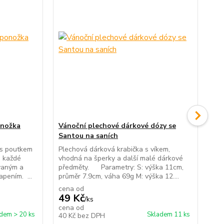
onožka
Vánoční plechové dárkové dózy se
Př
Santou na saních
Poř
mot
 s poutkem
Plechová dárková krabička s víkem,
out
a každé
vhodná na šperky a další malé dárkové
vel
ovaným a
předměty. Parametry: S: výška 11cm,
pením. ...
průměr 7.9cm, váha 69g M: výška 12....
cena od
49 Kč
/
ks
99
cena od
dem > 20 ks
Skladem 11 ks
40 Kč
bez DPH
82