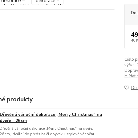
Dos
49
40 
Číslo p
výška:
Doprav
Hlídat 
Do 
é produkty
Dřevěná vánoční dekorace „Merry Christmas“ na
dveře - 26 cm
Dřevěná vánoční dekorace „Merry Christmas“ na dveře,
26 cm, ideální do předsíně či obýváku, stylová vánoční