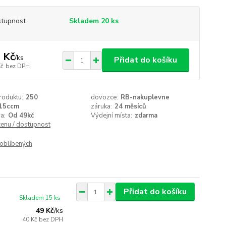
tupnost
Skladem 20 ks
 Kč
/
ks
Přidat do košíku
Kč
bez DPH
roduktu:
250
dovozce:
RB-nakuplevne
15ccm
záruka:
24 měsíců
a:
Od 49kč
Výdejní místa:
zdarma
cenu / dostupnost
oblíbených
Přidat do košíku
Skladem 15 ks
49 Kč
/
ks
40 Kč
bez DPH