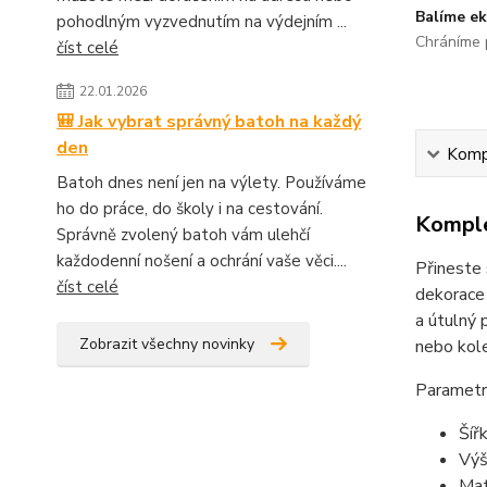
Balíme ek
pohodlným vyzvednutím na výdejním ...
Chráníme p
číst celé
22.01.2026
🎒 Jak vybrat správný batoh na každý
den
Kompl
Batoh dnes není jen na výlety. Používáme
ho do práce, do školy i na cestování.
Komple
Správně zvolený batoh vám ulehčí
každodenní nošení a ochrání vaše věci....
Přineste 
číst celé
dekorace 
a útulný 
Zobrazit všechny novinky
nebo kole
Parametr
Šíř
Výš
Mat