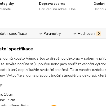
ologicky
Doprava zdarma
Osobní 
lanetu...
Doručení na adresu One...
Osobní o
etní specifikace
Parametry
Hodnocení
0
tní specifikace
si domů kouzlo Vánoc s touto dřevěnou dekorací – sobem v přír
se skvěle hodí na stůl, poličku nebo jako součást vánoční výzdo
pocit, který doplní každé sváteční aranžmá. Tato vánoční ozdoba s
gy. Vytvořte si doma pravou vánoční atmosféru s dekorací, kter
y:
ka: 15cm
ka: 15cm
eriál: dřevotříska