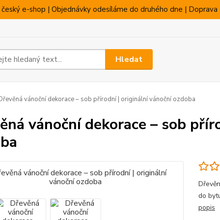
 český e-shop | Objednávky odesíláme do druhého dne | Doprava 
Hledat
řevěná vánoční dekorace – sob přírodní | originální vánoční ozdoba
ěná vánoční dekorace – sob příro
oba
Dřevěn
do byt
popis