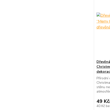
Dřevěná
Christm
dekora
Přírodní
Christma
stěnu ne
atmosfér
49 Kč
40 Kč
be