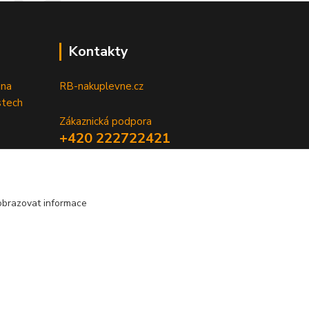
Kontakty
 na
RB-nakuplevne.cz
stech
Zákaznická podpora
+420 222722421
(Po-Pá, 8-17 hod.)
info@rb-nakuplevne.cz
obrazovat informace
Vytvořeno na
Eshop-rychle.cz