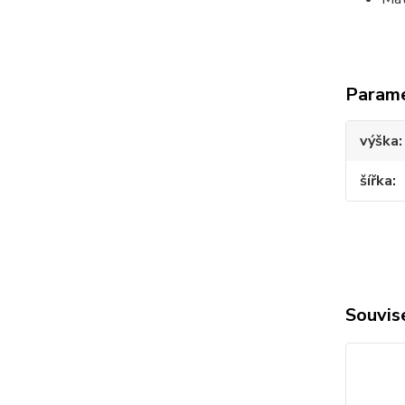
Param
výška
šířka
Souvise