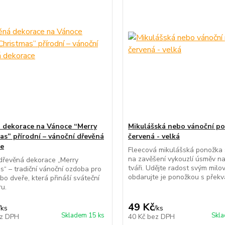
 dekorace na Vánoce “Merry
Mikulášská nebo vánoční p
as” přírodní – vánoční dřevěná
červená - velká
ce
Fleecová mikulášská ponožka
na zavěšení vykouzlí úsměv n
 dřevěná dekorace „Merry
tváři. Udějte radost svým mil
s“ – tradiční vánoční ozdoba pro
obdarujte je ponožkou s překva
bo dveře, která přináší sváteční
u.
49 Kč
/
ks
/
ks
Skladem 15 ks
Skla
z DPH
40 Kč
bez DPH