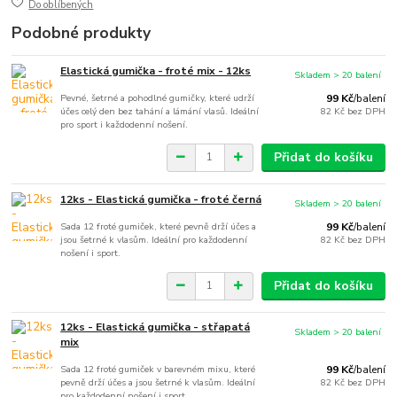
Do oblíbených
Podobné produkty
Elastická gumička - froté mix - 12ks
Skladem > 20 balení
Pevné, šetrné a pohodlné gumičky, které udrží
99 Kč
/
balení
účes celý den bez tahání a lámání vlasů. Ideální
82 Kč
bez DPH
pro sport i každodenní nošení.
Přidat do košíku
12ks - Elastická gumička - froté černá
Skladem > 20 balení
Sada 12 froté gumiček, které pevně drží účes a
99 Kč
/
balení
jsou šetrné k vlasům. Ideální pro každodenní
82 Kč
bez DPH
nošení i sport.
Přidat do košíku
12ks - Elastická gumička - střapatá
Skladem > 20 balení
mix
Sada 12 froté gumiček v barevném mixu, které
99 Kč
/
balení
pevně drží účes a jsou šetrné k vlasům. Ideální
82 Kč
bez DPH
pro každodenní nošení i sport.