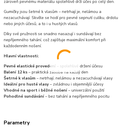
zároveň pevnému materiálu spolehlivě drží účes po celý den.
Gumičky jsou šetrné k vlasům – netrhají je, nelámou a
nezacuchávají. Skvěle se hodí pro pevné sepnutí culíku, drdolu
nebo jiných účesů, a to i u hustých vlasů.
Díky své pružnosti se snadno nasazují i sundávají bez
nepříjemného tahání, což zajišťuje maximální komfort při
každodenním nošení.
Hlavní vlastnosti:
Pevné elastické provedení
– spolehlivé držení účesu
Balení 12 ks
– praktická zásoba na každý den
Šetrné k vlasům
– netrhají, nelámou a nezacuchávají vlasy
Ideální pro husté vlasy
– zvládnou i objemnější účesy
Vhodné na sport i běžné nošení
– univerzální použití
Pohodlné sundávání
– bez tahání a nepříjemného pocitu
Parametry