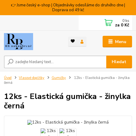
👉 Jsme český e-shop | Objednávky odesíláme do druhého dne |
Doprava od 49 kč
0
ks
za
0 Kč
Menu
Hledat
Úvod
Vlasové doplňky
Gumičky
12ks - Elastická gumička - žinylka
černá
12ks - Elastická gumička - žinylka
černá