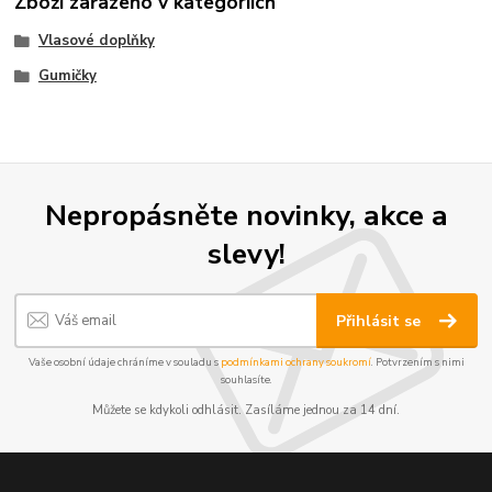
Zboží zařazeno v kategoriích
Vlasové doplňky
Gumičky
Nepropásněte novinky, akce a
slevy!
Přihlásit se
Vaše osobní údaje chráníme v souladu s
podmínkami ochrany soukromí
. Potvrzením s nimi
souhlasíte.
Můžete se kdykoli odhlásit. Zasíláme jednou za 14 dní.