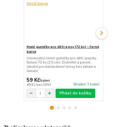
Malé gumičky pro děti a psy (72 ks) – černá
Malé gumičky
barva
černobílá k
Univerzální černé gumičky pro děti i pejsky.
Šetrné gumičk
Balení 72 ks (2,5 cm). Diskrétní a pevné,
pejsky. Balen
ideální pro každodenní účesy bez tahání a
pevné culíky
lámání.
59 Kč
59 Kč
/
balení
/
bale
Skladem 3 balení
49 Kč
bez DPH
49 Kč
bez D
Přidat do košíku