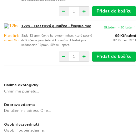
Přidat do košíku
12ks - Elastická gumička - žinylka mix
Skladem > 20 balení
Sada 12 gumiček v barevném mixu, které pevně
99 Kč
/
balení
drží účes a jsou šetrné k vlasům. Ideální pro
82 Kč
bez DPH
každodenní úpravu účesu i sport.
Přidat do košíku
Balíme ekologicky
Chráníme planetu...
Doprava zdarma
Doručení na adresu One...
Osobní vyzvednutí
Osobní odběr zdarma...