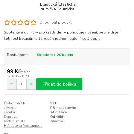
Ohodnotit produkt
Spolehlivé gumičky pro každý den – pohodlné nošení, pevné držení,
šetrnost k vlasům a 12 kusů v jednom balení.
celý popis
Dostupnost
Skladem > 20 balení
99 Kč
/
balení
82 Kč
bez DPH
Přidat do košíku
Číslo produktu:
591
dovozce:
RB-nakuplevne
záruka:
24 měsíců
Doprava:
Od 49kč
Výdejní místa:
zdarma
Hlídat cenu / dostupnost