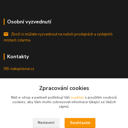
Osobní vyzvednutí
Zboží si můžete vyzvednout na našich prodejnách a výdejních
místech zdarma.
Kontakty
RB-nakuplevne.cz
Zákaznická podpora
Zpracování cookies
+420 222722421
(Po-Pá, 8-17 hod.)
Náš e-shop a partneři potřebují Váš
souhlas
s použitím souborů
cookies, aby Vám mohli zobrazovat informace týkající se Vašich
info@rb-nakuplevne.cz
zájmů.
Souhlasím
Nastavení