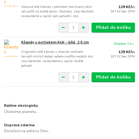
Výrazné bílé kšandy s potiskem marihuany oživí
129 Kč
/
ks
váš outfit na každé párty i festivalu. Jsou elastické,
107 Kč
bez DPH
nastavitelné a zajistí vám pohodlí i styl.
Přidat do košíku
Kšandy s potiskem Knír – bílé, 2,5 cm
Skladem 5 ks
Originální bílé kšandy s vtipným motivem
129 Kč
/
ks
černých knírků dodají vašemu outfitu osobitý styl.
107 Kč
bez DPH
Jsou elastické, nastavitelné a zajistí skvělé
pohodlí.
Přidat do košíku
Balíme ekologicky
Chráníme planetu...
Doprava zdarma
Doručení na adresu One...