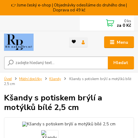
👉 Jsme český e-shop | Objednávky odesíláme do druhého dne |
Doprava od 49 kč
0
ks
za
0 Kč
Menu
Hledat
Úvod
Módní doplňky
Kšandy
Kšandy s potiskem brýlí a motýlků bílé
2,5 cm
Kšandy s potiskem brýlí a
motýlků bílé 2,5 cm