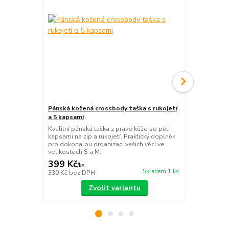
Pánská kožená crossbody taška s rukojetí
Pánská kože
a 5 kapsami
Stylová páns
elegantním v
Kvalitní pánská taška z pravé kůže se pěti
maximální p
kapsami na zip a rukojetí. Praktický doplněk
vašich karet 
pro dokonalou organizaci vašich věcí ve
velikostech S a M.
399 Kč
399 Kč
/
ks
/
ks
Skladem 1 ks
330 Kč
bez DPH
330 Kč
bez 
Zvolit variantu