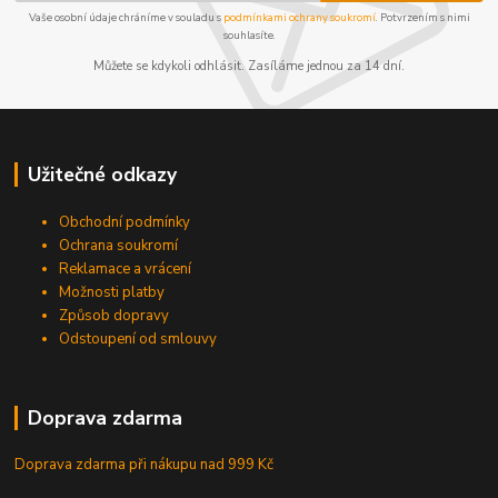
Vaše osobní údaje chráníme v souladu s
podmínkami ochrany soukromí
. Potvrzením s nimi
souhlasíte.
Můžete se kdykoli odhlásit. Zasíláme jednou za 14 dní.
Užitečné odkazy
Obchodní podmínky
Ochrana soukromí
Reklamace a vrácení
Možnosti platby
Způsob dopravy
Odstoupení od smlouvy
Doprava zdarma
Doprava zdarma při nákupu
nad 999 Kč