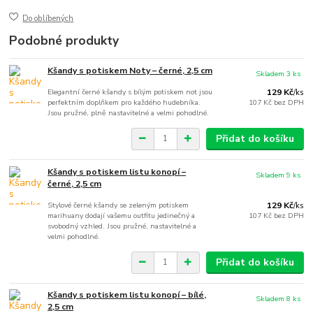
Do oblíbených
Podobné produkty
Kšandy s potiskem Noty – černé, 2,5 cm
Skladem 3 ks
Elegantní černé kšandy s bílým potiskem not jsou
129 Kč
/
ks
perfektním doplňkem pro každého hudebníka.
107 Kč
bez DPH
Jsou pružné, plně nastavitelné a velmi pohodlné.
Přidat do košíku
Kšandy s potiskem listu konopí –
Skladem 9 ks
černé, 2,5 cm
Stylové černé kšandy se zeleným potiskem
129 Kč
/
ks
marihuany dodají vašemu outfitu jedinečný a
107 Kč
bez DPH
svobodný vzhled. Jsou pružné, nastavitelné a
velmi pohodlné.
Přidat do košíku
Kšandy s potiskem listu konopí – bílé,
Skladem 8 ks
2,5 cm