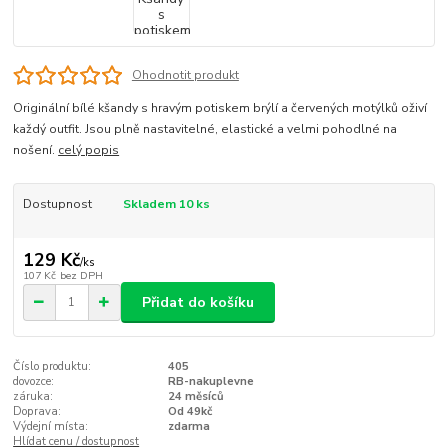
Ohodnotit produkt
Originální bílé kšandy s hravým potiskem brýlí a červených motýlků oživí
každý outfit. Jsou plně nastavitelné, elastické a velmi pohodlné na
nošení.
celý popis
Dostupnost
Skladem 10 ks
129 Kč
/
ks
107 Kč
bez DPH
Přidat do košíku
Číslo produktu:
405
dovozce:
RB-nakuplevne
záruka:
24 měsíců
Doprava:
Od 49kč
Výdejní místa:
zdarma
Hlídat cenu / dostupnost