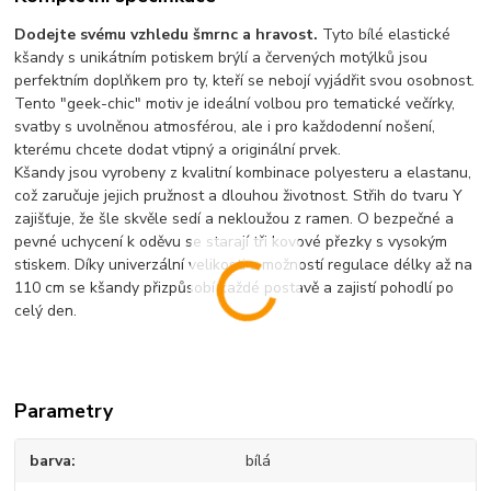
Dodejte svému vzhledu šmrnc a hravost.
Tyto bílé elastické
kšandy s unikátním potiskem brýlí a červených motýlků jsou
perfektním doplňkem pro ty, kteří se nebojí vyjádřit svou osobnost.
Tento "geek-chic" motiv je ideální volbou pro tematické večírky,
svatby s uvolněnou atmosférou, ale i pro každodenní nošení,
kterému chcete dodat vtipný a originální prvek.
Kšandy jsou vyrobeny z kvalitní kombinace polyesteru a elastanu,
což zaručuje jejich pružnost a dlouhou životnost. Střih do tvaru Y
zajišťuje, že šle skvěle sedí a nekloužou z ramen. O bezpečné a
pevné uchycení k oděvu se starají tři kovové přezky s vysokým
stiskem. Díky univerzální velikosti s možností regulace délky až na
110 cm se kšandy přizpůsobí každé postavě a zajistí pohodlí po
celý den.
Parametry
barva
bílá