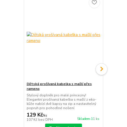
Dětská prošívaná kabelka s mašlí přes
Lakovaná sp
rameno
Elegantní s
leskem a pra
Stylový doplněk pro malé princezny!
doplněk pro 
Elegantní prošívaná kabelka s mašlí z eko-
vašemu outfi
kůže nabízí dvě kapsy na zip a nastavitelný
popruh pro pohodlné nošení.
129 Kč
249 Kč
/
ks
/
ks
Skladem 11 ks
107 Kč
bez DPH
206 Kč
bez 