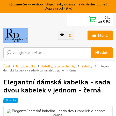
👉 Jsme český e-shop | Objednávky odesíláme do druhého dne |
Doprava od 49 kč
0
ks
za
0 Kč
Menu
Hledat
Úvod
Módní doplňky
Kabelky, ledvinky, batohy
Kabelky
Elegantní
dámská kabelka - sada dvou kabelek v jednom - černá
Elegantní dámská kabelka - sada
dvou kabelek v jednom - černá
Novinka