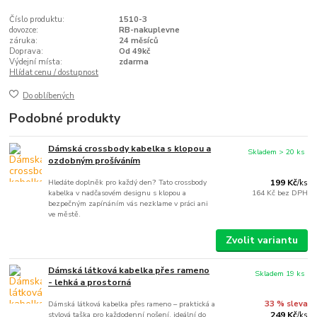
Číslo produktu:
1510-3
dovozce:
RB-nakuplevne
záruka:
24 měsíců
Doprava:
Od 49kč
Výdejní místa:
zdarma
Hlídat cenu / dostupnost
Do oblíbených
Podobné produkty
Dámská crossbody kabelka s klopou a
Skladem > 20 ks
ozdobným prošíváním
Hledáte doplněk pro každý den? Tato crossbody
199 Kč
/
ks
kabelka v nadčasovém designu s klopou a
164 Kč
bez DPH
bezpečným zapínáním vás nezklame v práci ani
ve městě.
Zvolit variantu
Dámská látková kabelka přes rameno
Skladem 19 ks
- lehká a prostorná
Dámská látková kabelka přes rameno – praktická a
33 % sleva
stylová taška pro každodenní nošení, ideální do
249 Kč
/
ks