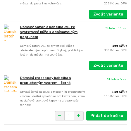
města, do práce i na volný čas.
206 Kč
bez DPH
Zvolit variantu
Dámský batoh a kabelka 2v1 ze
Skladem 13 ks
syntetické kůže s odnímatelným
popruhem
Dámský batoh 2v1 ze syntetické kůže s
399 Kč
/
ks
odnímatelným popruhem. Stylový, praktický a
330 Kč
bez DPH
ideální do města i na volný čas.
Zvolit variantu
Dámská crossbody kabelka s
Skladem 5 ks
propleteným vzorem - černá
Stylová černá kabelka s moderním propleteným
139 Kč
/
ks
vzorem. Ideální společnice pro každý den, která
115 Kč
bez DPH
nabízí dvě praktické kapsy na zip pro vaše
cennosti.
Přidat do košíku