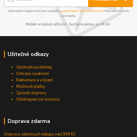
Vaše osobní údaje chráníme v souladu s
podmínkami ochrany soukromí
. Potvrzením s nimi
souhlasíte.
Můžete se kdykoli odhlásit. Zasíláme jednou za 14 dní.
Užitečné odkazy
Obchodní podmínky
Ochrana soukromí
Reklamace a vrácení
Možnosti platby
Způsob dopravy
Odstoupení od smlouvy
Doprava zdarma
Doprava zdarma při nákupu
nad 999 Kč