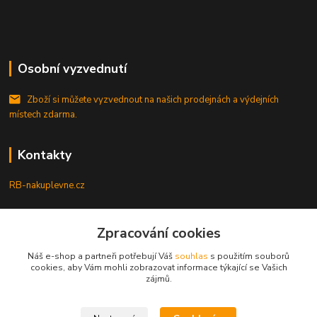
Osobní vyzvednutí
Zboží si můžete vyzvednout na našich prodejnách a výdejních
místech zdarma.
Kontakty
RB-nakuplevne.cz
Zákaznická podpora
+420 222722421
Zpracování cookies
(Po-Pá, 8-17 hod.)
Náš e-shop a partneři potřebují Váš
souhlas
s použitím souborů
cookies, aby Vám mohli zobrazovat informace týkající se Vašich
info@rb-nakuplevne.cz
zájmů.