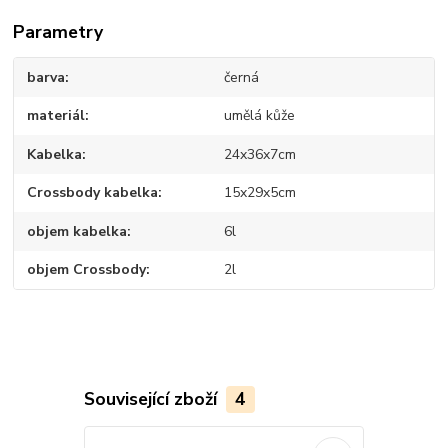
Parametry
barva
černá
materiál
umělá kůže
Kabelka
24x36x7cm
Crossbody kabelka
15x29x5cm
objem kabelka
6l
objem Crossbody
2l
Související zboží
4