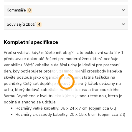
Komentáře
0
Související zboží
4
Kompletní specifikace
Proč si vybírat, když můžete mít obojí? Tato exkluzivní sada 2 v 1
představuje dokonalé řešení pro moderní ženu, která oceňuje
variabilitu. Větší kabelka s delšími uchy je ideální pro pracovní
den, kdy potřebujete prostor, zatímco menší crossbody kabelka
skvěle poslouží jako organizér nebo samostatná taštička na
pochůzky. Celý set doplňuje stylový barevný šátek uvázaný na
uchu, který dodává kabelkám nádech luxusu a francouzského
šarmu. Vyrobeno z kvalitní eko kůže s jemnou texturou, která je
odolná a snadno se udržuje.
Rozměry velké kabelky:
36 x 24 x 7 cm (objem cca 6 l)
Rozměry crossbody kabelky:
20 x 15 x 5 cm (objem cca 2 l)