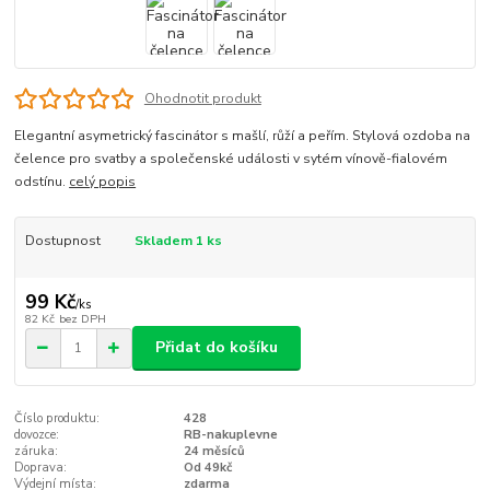
Ohodnotit produkt
Elegantní asymetrický fascinátor s mašlí, růží a peřím. Stylová ozdoba na
čelence pro svatby a společenské události v sytém vínově-fialovém
odstínu.
celý popis
Dostupnost
Skladem 1 ks
99 Kč
/
ks
82 Kč
bez DPH
Přidat do košíku
Číslo produktu:
428
dovozce:
RB-nakuplevne
záruka:
24 měsíců
Doprava:
Od 49kč
Výdejní místa:
zdarma