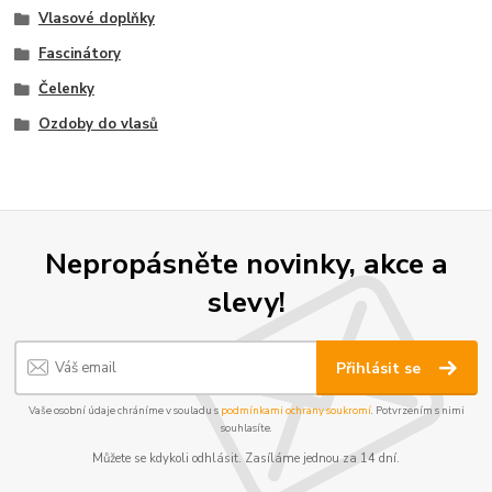
Vlasové doplňky
Fascinátory
Čelenky
Ozdoby do vlasů
Nepropásněte novinky, akce a
slevy!
Přihlásit se
Vaše osobní údaje chráníme v souladu s
podmínkami ochrany soukromí
. Potvrzením s nimi
souhlasíte.
Můžete se kdykoli odhlásit. Zasíláme jednou za 14 dní.