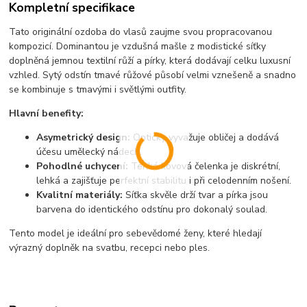
Kompletní specifikace
Tato originální ozdoba do vlasů zaujme svou propracovanou
kompozicí. Dominantou je vzdušná mašle z modistické síťky
doplněná jemnou textilní růží a pírky, která dodávají celku luxusní
vzhled. Sytý odstín tmavé růžové působí velmi vznešeně a snadno
se kombinuje s tmavými i světlými outfity.
Hlavní benefity:
Asymetrický design:
Opticky vyvažuje obličej a dodává
účesu umělecký nádech.
Pohodlné uchycení:
Tenká kovová čelenka je diskrétní,
lehká a zajišťuje perfektní stabilitu i při celodenním nošení.
Kvalitní materiály:
Síťka skvěle drží tvar a pírka jsou
barvena do identického odstínu pro dokonalý soulad.
Tento model je ideální pro sebevědomé ženy, které hledají
výrazný doplněk na svatbu, recepci nebo ples.