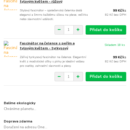
tylovým květem - růžový
Stylový fascinátor – společenská čelenka dodá
99 Kč
/
ks
eleganci a šmrnc každému účesu na plese, večírku
82 Kč
bez DPH
nebo slavnostní události.
Přidat do košíku
Fascinátor na čelence s peřím a
Skladem 18 ks
tylovým květem - tyrkysový
Zářivý tyrkysový fascinátor na čelence. Elegantní
99 Kč
/
ks
květ z modistické síťky s pírky je ideální volbou
82 Kč
bez DPH
pro svatby, zahradní slavnosti a plesy.
Přidat do košíku
Balíme ekologicky
Chráníme planetu...
Doprava zdarma
Doručení na adresu One...