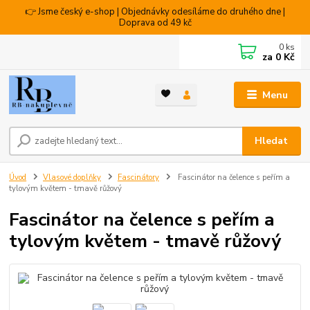
👉 Jsme český e-shop | Objednávky odesíláme do druhého dne |
Doprava od 49 kč
0
ks
za
0 Kč
Menu
Hledat
Úvod
Vlasové doplňky
Fascinátory
Fascinátor na čelence s peřím a
tylovým květem - tmavě růžový
Fascinátor na čelence s peřím a
tylovým květem - tmavě růžový