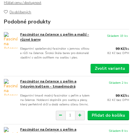
Hlídat cenu / dostupnost
Do oblíbených
Podobné produkty
Fascinátor na čelence s peřím a mašlí -
Skladem 19 ks
různé barvy
Elegantní společenský fascinátor s jemnou síťkou
99 Kč
/
ks
a růží na čelence. Široká škála barev pro dokonalé
82 Kč
bez DPH
sladění s vaším outfitem na svatbu i ples.
Zvolit variantu
Fascinátor na čelence s peřím a
Skladem 2 ks
tylovým květem - tmavěmodrá
Elegantní tmavě modrý fascinátor s peřím a tylem
99 Kč
/
ks
na čelence. Noblesní doplněk pro svatby a plesy,
82 Kč
bez DPH
který perfektně drží a dodá vašemu účesu šmrnc.
Přidat do košíku
Fascinátor na čelence s peřím a
Skladem 8 ks