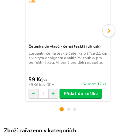
Čelenka do vlasů - černá lesklá (cik cak)
Látková ela
Elegantní černá lesklá čelenka o šířce 2,1 cm
Extra široká 
s vlnitým designem a vnitřními zoubky pro
maximální fi
perfektní fixaci. Vhodná pro děti i dospělé.
materiál ideá
doplněk.
59 Kč
19 Kč
/
ks
/
ks
Skladem 17 ks
49 Kč
bez DPH
16 Kč
bez D
Přidat do košíku
Zboží zařazeno v kategoriích