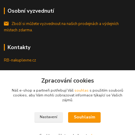
Osobní vyzvednutí
Zboží si můžete vyzvednout na našich prodejnách a výdejních
místech zdarma.
Kontakty
RB-nakuplevne.cz
Zákaznická podpora
Zpracování cookies
+420 222722421
(Po-Pá, 8-17 hod.)
Náš e-shop a partneři potřebují Váš
souhlas
s použitím souborů
cookies, aby Vám mohli zobrazovat informace týkající se Vašich
info@rb-nakuplevne.cz
zájmů.
Souhlasím
Nastavení