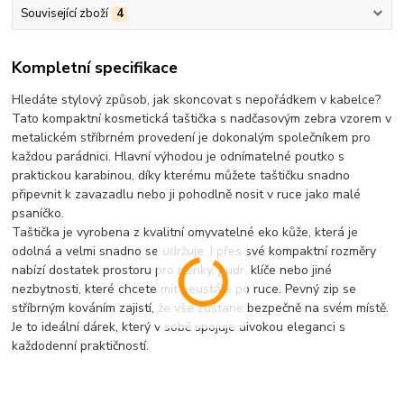
Související zboží
4
Kompletní specifikace
Hledáte stylový způsob, jak skoncovat s nepořádkem v kabelce?
Tato kompaktní kosmetická taštička s nadčasovým zebra vzorem v
metalickém stříbrném provedení je dokonalým společníkem pro
každou parádnici.
Hlavní výhodou je odnímatelné poutko s
praktickou karabinou
, díky kterému můžete taštičku snadno
připevnit k zavazadlu nebo ji pohodlně nosit v ruce jako malé
psaníčko.
Taštička je vyrobena z kvalitní omyvatelné eko kůže, která je
odolná a velmi snadno se udržuje. I přes své kompaktní rozměry
nabízí dostatek prostoru pro rtěnky, pudr, klíče nebo jiné
nezbytnosti, které chcete mít neustále po ruce. Pevný zip se
stříbrným kováním zajistí, že vše zůstane bezpečně na svém místě.
Je to ideální dárek, který v sobě spojuje divokou eleganci s
každodenní praktičností.