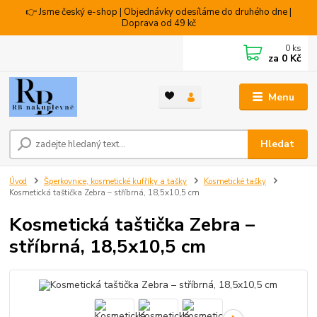
👉 Jsme český e-shop | Objednávky odesíláme do druhého dne |
Doprava od 49 kč
0
ks
za
0 Kč
Menu
Hledat
Úvod
Šperkovnice, kosmetické kufříky a tašky
Kosmetické tašky
Kosmetická taštička Zebra – stříbrná, 18,5x10,5 cm
Kosmetická taštička Zebra –
stříbrná, 18,5x10,5 cm