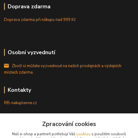
Doprava zdarma
Doprava zdarma při nákupu
nad 999 Kč
Osobní vyzvednutí
Zboží si můžete vyzvednout na našich prodejnách a výdejních
místech zdarma.
Kontakty
RB-nakuplevne.cz
Zákaznická podpora
+420 222722421
Zpracování cookies
(Po-Pá, 8-17 hod.)
Náš e-shop a partneři potřebují Váš
souhlas
s použitím souborů