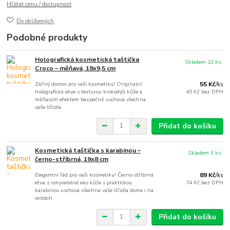
Hlídat cenu / dostupnost
Do oblíbených
Podobné produkty
Holografická kosmetická taštička
Skladem 12 ks
Croco – měňavá, 18x9,5 cm
Zářivý domov pro vaši kosmetiku! Originální
55 Kč
/
ks
holografická etue s texturou krokodýlí kůže a
45 Kč
bez DPH
měňavým efektem bezpečně uschová všechna
vaše líčidla.
Přidat do košíku
Kosmetická taštička s karabinou –
Skladem 3 ks
černo-stříbrná, 19x8 cm
Elegantní řád pro vaši kosmetiku! Černo-stříbrná
89 Kč
/
ks
etue z omyvatelné eko kůže s praktickou
74 Kč
bez DPH
karabinou uschová všechna vaše líčidla doma i na
cestách.
Přidat do košíku