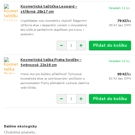
Kosmetická taštička Leopard –
Skladem 11 ks
stříbrná, 28x17 cm
Uspořádejte svou kosmetiku stylově! Elegantní
79 Kč
/
ks
stříbrná etue s leopardím vzorem z omyvatelné
65 Kč
bez DPH
eko kůže je perfektním doplňkem pro krásu i
cestování.
Přidat do košíku
Kosmetická taška Praha Sovičky –
Skladem 13 ks
tyrkysová, 23x16 cm
Hravý styl pro každou příležitost! Tyrkysová
99 Kč
/
ks
kosmetická etue se zamilovanými sovičkami a
82 Kč
bez DPH
panoramatem Prahy přehledně uschová všechna
vaše líčidla.
Přidat do košíku
Balíme ekologicky
Chráníme planetu...