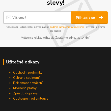
slevy!
Přihlásit se
Vaše osobní údaje chráníme v souladu s
podmínkami ochrany soukromí
. Potvrzením s nimi
souhlasíte.
Můžete se kdykoli odhlásit. Zasíláme jednou za 14 dní.
Užitečné odkazy
Obchodní podmínky
Ochrana soukromí
Reklamace a vrácení
Možnosti platby
Způsob dopravy
Odstoupení od smlouvy