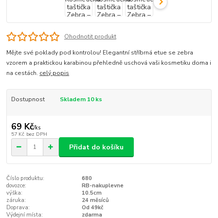
Ohodnotit produkt
Mějte své poklady pod kontrolou! Elegantní stříbrná etue se zebra
vzorem a praktickou karabinou přehledně uschová vaši kosmetiku doma i
na cestách.
celý popis
Dostupnost
Skladem 10 ks
69 Kč
/
ks
57 Kč
bez DPH
Přidat do košíku
Číslo produktu:
680
dovozce:
RB-nakuplevne
výška:
10.5cm
záruka:
24 měsíců
Doprava:
Od 49kč
Výdejní místa:
zdarma