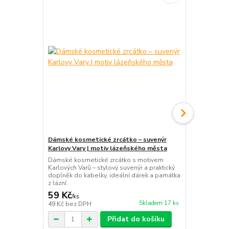
Dámské kosmetické zrcátko – suvenýr
Manikúra - 
Karlovy Vary | motiv lázeňského města
Suvenýr Prah
set do kabel
Dámské kosmetické zrcátko s motivem
originální d
Karlových Varů – stylový suvenýr a praktický
doplněk do kabelky, ideální dárek a památka
z lázní.
59 Kč
99 Kč
/
ks
/
ks
Skladem 17 ks
49 Kč
bez DPH
82 Kč
bez D
Přidat do košíku