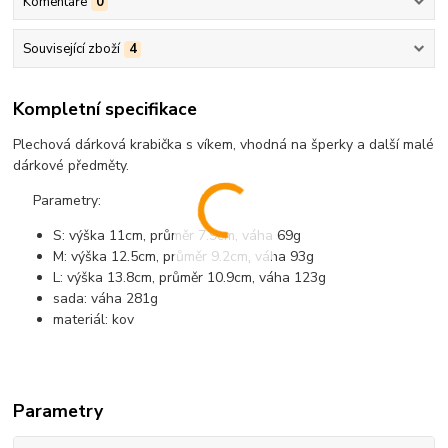
Komentáře
0
Související zboží
4
Kompletní specifikace
Plechová dárková krabička s víkem, vhodná na šperky a další malé
dárkové předměty.
Parametry:
S: výška 11cm, průměr 7.9cm, váha 69g
M: výška 12.5cm, průměr 9.2cm, váha 93g
L: výška 13.8cm, průměr 10.9cm, váha 123g
sada: váha 281g
materiál: kov
Parametry