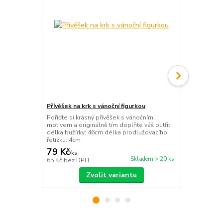
Přívěšek na krk s vánoční figurkou
Gumičky s v
Pořiďte si krásný přívěšek s vánočním
Roztomilé vá
motivem a originálně tím doplňte váš outfit.
každou malo
délka bužírky: 46cm délka prodlužovacího
během sváteč
řetízku: 4cm
79 Kč
39 Kč
/
ks
/
ks
Skladem > 20 ks
65 Kč
bez DPH
32 Kč
bez D
Zvolit variantu