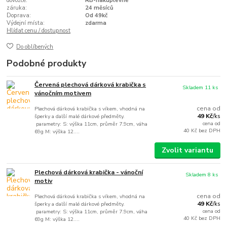
dovozce:
RB-nakuplevne
záruka:
24 měsíců
Doprava:
Od 49kč
Výdejní místa:
zdarma
Hlídat cenu / dostupnost
Do oblíbených
Podobné produkty
Červená plechová dárková krabička s
Skladem 11 ks
vánočním motivem
cena od
Plechová dárková krabička s víkem, vhodná na
49 Kč
šperky a další malé dárkové předměty.
/
ks
cena od
parametry: S: výška 11cm, průměr 7.9cm, váha
40 Kč
bez DPH
69g M: výška 12....
Zvolit variantu
Plechová dárková krabička - vánoční
Skladem 8 ks
motiv
cena od
Plechová dárková krabička s víkem, vhodná na
49 Kč
šperky a další malé dárkové předměty.
/
ks
cena od
parametry: S: výška 11cm, průměr 7.9cm, váha
40 Kč
bez DPH
69g M: výška 12....