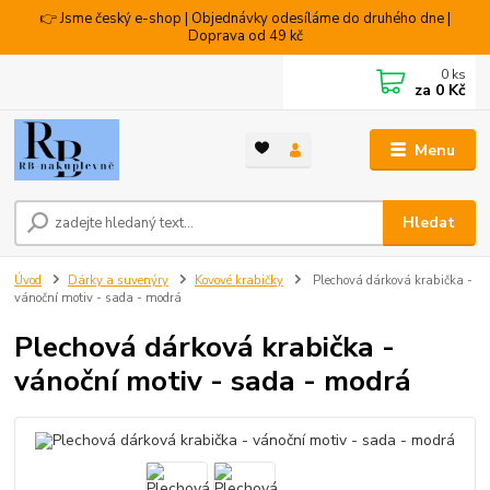
👉 Jsme český e-shop | Objednávky odesíláme do druhého dne |
Doprava od 49 kč
0
ks
za
0 Kč
Menu
Hledat
Úvod
Dárky a suvenýry
Kovové krabičky
Plechová dárková krabička -
vánoční motiv - sada - modrá
Plechová dárková krabička -
vánoční motiv - sada - modrá