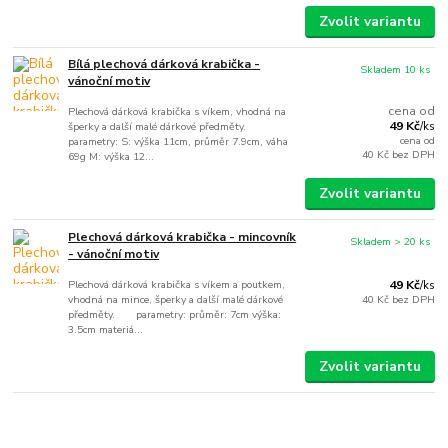
Zvolit variantu
Bílá plechová dárková krabička -
Skladem 10 ks
vánoční motiv
cena od
Plechová dárková krabička s víkem, vhodná na
49 Kč
šperky a další malé dárkové předměty.
/
ks
cena od
parametry: S: výška 11cm, průměr 7.9cm, váha
40 Kč
bez DPH
69g M: výška 12...
Zvolit variantu
Plechová dárková krabička - mincovník
Skladem > 20 ks
- vánoční motiv
Plechová dárková krabička s víkem a poutkem,
49 Kč
/
ks
vhodná na mince, šperky a další malé dárkové
40 Kč
bez DPH
předměty. parametry: průměr: 7cm výška:
3.5cm materiá...
Zvolit variantu