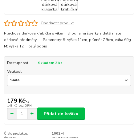
Ohodnotit produkt
Plechová dárková krabička s víkem, vhodná na šperky a další malé
dárkové předměty. Parametry: S: výška 11cm, průměr 7.9cm, váha 69g
M: výška 12....
celý popis
Dostupnost
Skladem 3 ks
Velikost
179 Kč
/
ks
148 Kč
bez DPH
Přidat do košíku
Číslo produktu:
1002-4