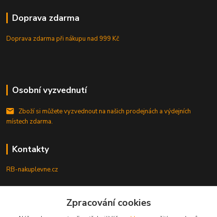
Doprava zdarma
Doprava zdarma při nákupu
nad 999 Kč
Osobní vyzvednutí
Zboží si můžete vyzvednout na našich prodejnách a výdejních
místech zdarma.
Kontakty
RB-nakuplevne.cz
Zákaznická podpora
+420 222722421
Zpracování cookies
(Po-Pá, 8-17 hod.)