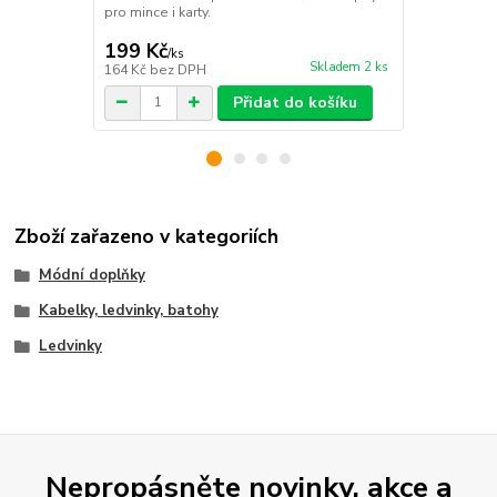
pro mince i karty.
cena od
249 Kč
/
ks
199 Kč
/
ks
cena od
Skladem 2 ks
164 Kč
bez DPH
206 Kč
bez 
Přidat do košíku
Zboží zařazeno v kategoriích
Módní doplňky
Kabelky, ledvinky, batohy
Ledvinky
Nepropásněte novinky, akce a