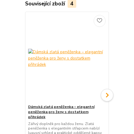
Související zboží
4
Dámská zlatá peněženka – elegantní
Pánská kože
peněženka pro ženy s dostatkem
a 5 kapsami
přihrádek
Kvalitní páns
kapsami na zi
Zářivý doplněk pro každou ženu. Zlatá
pro dokonalo
peněženka s elegantním střapcem nabízí
velikostech 
luxusní vzhled a praktické oddělené kapsy