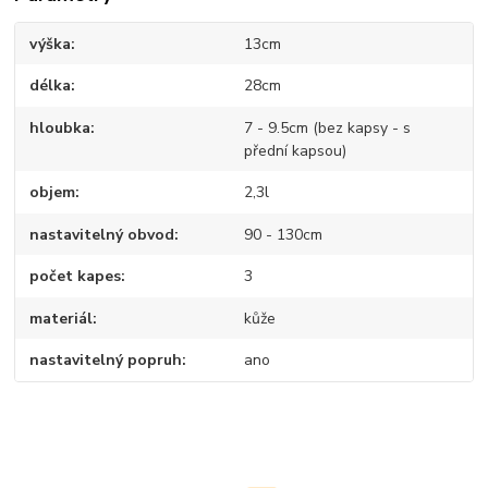
výška
13cm
délka
28cm
hloubka
7 - 9.5cm (bez kapsy - s
přední kapsou)
objem
2,3l
nastavitelný obvod
90 - 130cm
počet kapes
3
materiál
kůže
nastavitelný popruh
ano