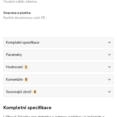
Osobní odběr zdarma...
Doprava a platba
Rychlé doručení po celé ČR...
Kompletní specifikace
Parametry
Hodnocení
1
Komentáře
0
Související zboží
4
Kompletní specifikace
Látková čelenka pro miminka s jemnou ozdobou je krásným a