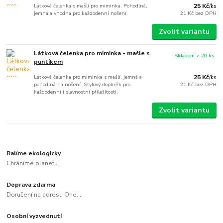
Látková čelenka s mašlí pro miminka. Pohodlná,
25 Kč
/
ks
jemná a vhodná pro každodenní nošení.
21 Kč
bez DPH
Zvolit variantu
Látková čelenka pro miminka - mašle s
Skladem > 20 ks
puntíkem
Látková čelenka pro miminka s mašlí, jemná a
25 Kč
/
ks
pohodlná na nošení. Stylový doplněk pro
21 Kč
bez DPH
každodenní i slavnostní příležitosti.
Zvolit variantu
Balíme ekologicky
Chráníme planetu...
Doprava zdarma
Doručení na adresu One...
Osobní vyzvednutí