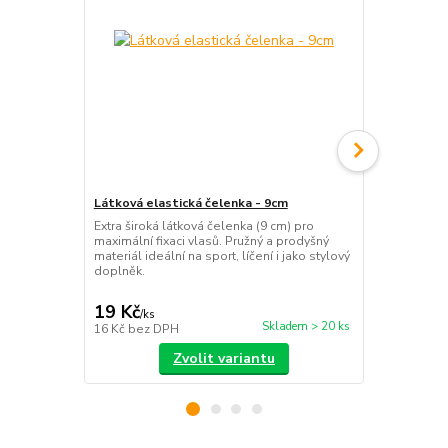
Látková elastická čelenka - 9cm
Čelenka bav
jednobarev
Extra široká látková čelenka (9 cm) pro
maximální fixaci vlasů. Pružný a prodyšný
Široká bavl
materiál ideální na sport, líčení i jako stylový
čárek v pruž
doplněk.
Měkký a prod
stylový účes
19 Kč
69 Kč
/
ks
/
ks
Skladem > 20 ks
16 Kč
bez DPH
57 Kč
bez D
Zvolit variantu