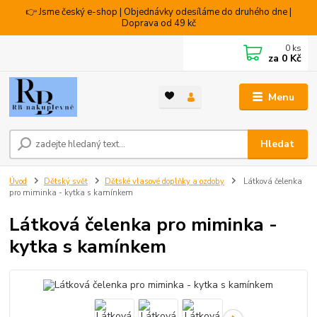
👉 Jsme český e-shop | Objednávky odesíláme do druhého dne |
Doprava od 49 kč
0
ks
za
0 Kč
Menu
Hledat
Úvod
Dětský svět
Dětské vlasové doplňky a ozdoby
Látková čelenka
pro miminka - kytka s kamínkem
Látková čelenka pro miminka -
kytka s kamínkem