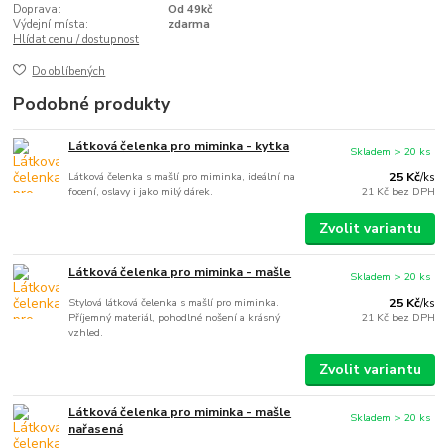
Doprava:
Od 49kč
Výdejní místa:
zdarma
Hlídat cenu / dostupnost
Do oblíbených
Podobné produkty
Látková čelenka pro miminka - kytka
Skladem > 20 ks
Látková čelenka s mašlí pro miminka, ideální na
25 Kč
/
ks
focení, oslavy i jako milý dárek.
21 Kč
bez DPH
Zvolit variantu
Látková čelenka pro miminka - mašle
Skladem > 20 ks
Stylová látková čelenka s mašlí pro miminka.
25 Kč
/
ks
Příjemný materiál, pohodlné nošení a krásný
21 Kč
bez DPH
vzhled.
Zvolit variantu
Látková čelenka pro miminka - mašle
Skladem > 20 ks
nařasená