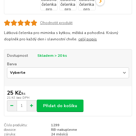
Ohodnotit produkt
Látková čelenka pro miminka s kytkou, měkká a pohodlná. Krásný
doplněk pro každý den i slavnostní chvíle.
celý popis
Dostupnost
Skladem > 20 ks
Barva
25 Kč
/
ks
21 Kč
bez DPH
Přidat do košíku
Číslo produktu:
1299
dovozce:
RB-nakuplevne
záruka:
24 měsíců