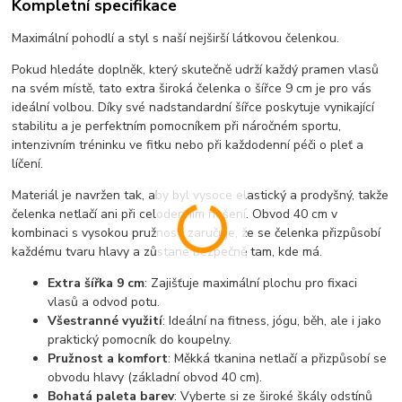
Kompletní specifikace
Maximální pohodlí a styl s naší nejširší látkovou čelenkou.
Pokud hledáte doplněk, který skutečně udrží každý pramen vlasů
na svém místě, tato extra široká čelenka o šířce 9 cm je pro vás
ideální volbou. Díky své nadstandardní šířce poskytuje vynikající
stabilitu a je perfektním pomocníkem při náročném sportu,
intenzivním tréninku ve fitku nebo při každodenní péči o pleť a
líčení.
Materiál je navržen tak, aby byl vysoce elastický a prodyšný, takže
čelenka netlačí ani při celodenním nošení. Obvod 40 cm v
kombinaci s vysokou pružností zaručuje, že se čelenka přizpůsobí
každému tvaru hlavy a zůstane bezpečně tam, kde má.
Extra šířka 9 cm
: Zajišťuje maximální plochu pro fixaci
vlasů a odvod potu.
Všestranné využití
: Ideální na fitness, jógu, běh, ale i jako
praktický pomocník do koupelny.
Pružnost a komfort
: Měkká tkanina netlačí a přizpůsobí se
obvodu hlavy (základní obvod 40 cm).
Bohatá paleta barev
: Vyberte si ze široké škály odstínů