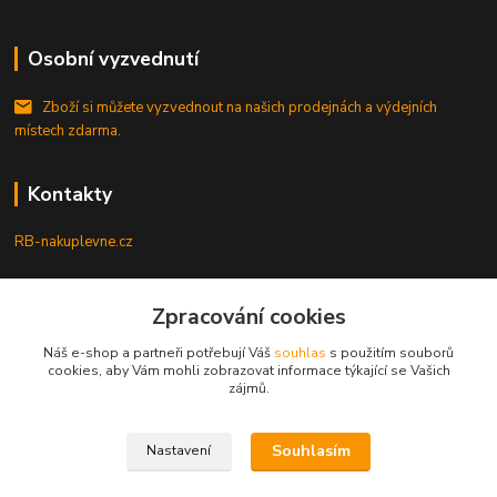
Osobní vyzvednutí
Zboží si můžete vyzvednout na našich prodejnách a výdejních
místech zdarma.
Kontakty
RB-nakuplevne.cz
Zákaznická podpora
Zpracování cookies
+420 222722421
(Po-Pá, 8-17 hod.)
Náš e-shop a partneři potřebují Váš
souhlas
s použitím souborů
cookies, aby Vám mohli zobrazovat informace týkající se Vašich
info@rb-nakuplevne.cz
zájmů.
Souhlasím
Nastavení