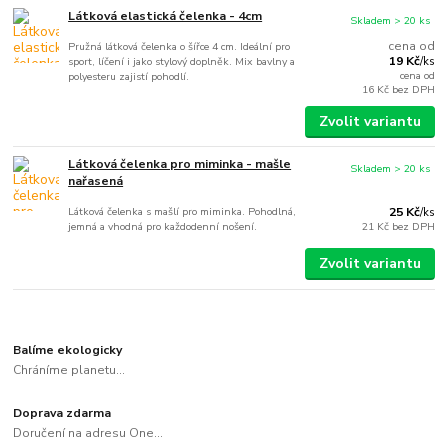
Látková elastická čelenka - 4cm
Skladem > 20 ks
cena od
Pružná látková čelenka o šířce 4 cm. Ideální pro
19 Kč
sport, líčení i jako stylový doplněk. Mix bavlny a
/
ks
cena od
polyesteru zajistí pohodlí.
16 Kč
bez DPH
Zvolit variantu
Látková čelenka pro miminka - mašle
Skladem > 20 ks
nařasená
Látková čelenka s mašlí pro miminka. Pohodlná,
25 Kč
/
ks
jemná a vhodná pro každodenní nošení.
21 Kč
bez DPH
Zvolit variantu
Balíme ekologicky
Chráníme planetu...
Doprava zdarma
Doručení na adresu One...