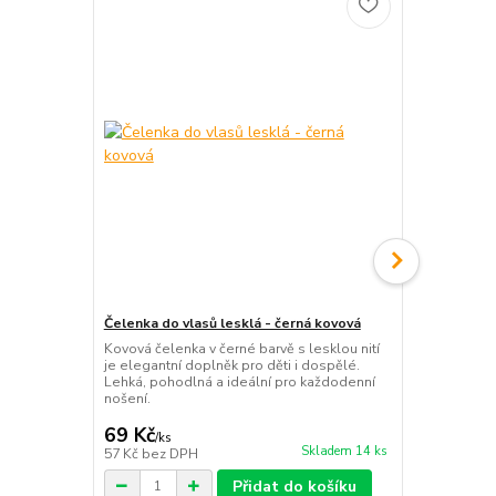
Čelenka do vlasů lesklá - černá kovová
Čelenka třpy
Kovová čelenka v černé barvě s lesklou nití
Elegantní tř
je elegantní doplněk pro děti i dospělé.
pružném prov
Lehká, pohodlná a ideální pro každodenní
polyesterový
nošení.
slavnostní i 
69 Kč
69 Kč
/
ks
/
ks
Skladem 14 ks
57 Kč
bez DPH
57 Kč
bez D
Přidat do košíku