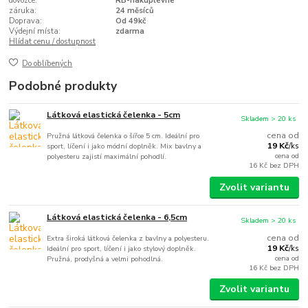
dovozce:
RB-nakuplevne
záruka:
24 měsíců
Doprava:
Od 49kč
Výdejní místa:
zdarma
Hlídat cenu / dostupnost
Do oblíbených
Podobné produkty
Látková elastická čelenka - 5cm
Skladem > 20 ks
cena od
Pružná látková čelenka o šířce 5 cm. Ideální pro
19 Kč
sport, líčení i jako módní doplněk. Mix bavlny a
/
ks
cena od
polyesteru zajistí maximální pohodlí.
16 Kč
bez DPH
Zvolit variantu
Látková elastická čelenka - 6,5cm
Skladem > 20 ks
cena od
Extra široká látková čelenka z bavlny a polyesteru.
19 Kč
Ideální pro sport, líčení i jako stylový doplněk.
/
ks
cena od
Pružná, prodyšná a velmi pohodlná.
16 Kč
bez DPH
Zvolit variantu