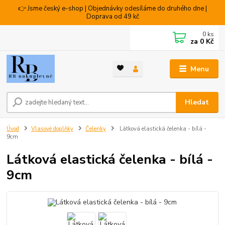
👉 Jsme český e-shop | Objednávky odesíláme do druhého dne |
Doprava od 49 kč
0
ks
za
0 Kč
Menu
Hledat
Úvod
Vlasové doplňky
Čelenky
Látková elastická čelenka - bílá -
9cm
Látková elastická čelenka - bílá -
9cm