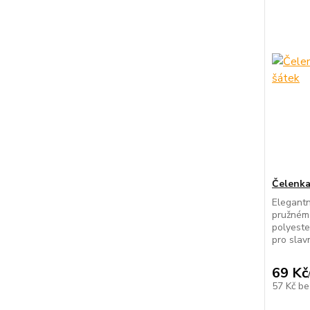
Čelenka 
Elegantn
pružném 
polyeste
pro slav
69 Kč
57 Kč
be