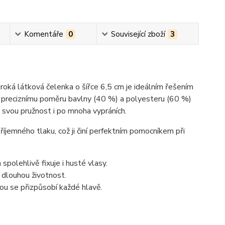
Komentáře
0
Související zboží
3
roká látková čelenka o šířce 6,5 cm je ideálním řešením
íky preciznímu poměru bavlny (40 %) a polyesteru (60 %)
i svou pružnost i po mnoha vypráních.
říjemného tlaku, což ji činí perfektním pomocníkem při
 spolehlivě fixuje i husté vlasy.
 dlouhou životnost.
ou se přizpůsobí každé hlavě.