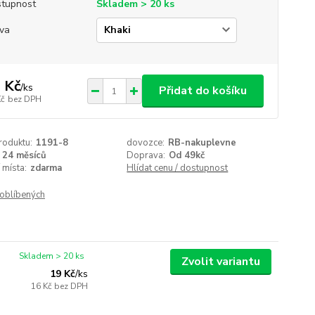
tupnost
Skladem > 20 ks
va
 Kč
/
ks
Přidat do košíku
Kč
bez DPH
roduktu:
1191-8
dovozce:
RB-nakuplevne
24 měsíců
Doprava:
Od 49kč
 místa:
zdarma
Hlídat cenu / dostupnost
oblíbených
Skladem > 20 ks
Zvolit variantu
19 Kč
/
ks
16 Kč
bez DPH