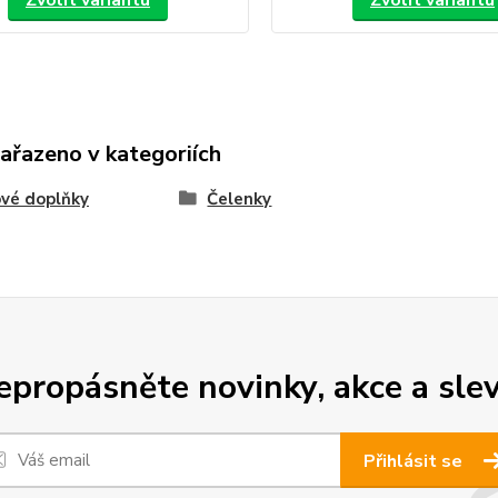
Zvolit variantu
Zvolit variantu
zařazeno v kategoriích
vé doplňky
Čelenky
epropásněte novinky, akce a slev
Přihlásit se