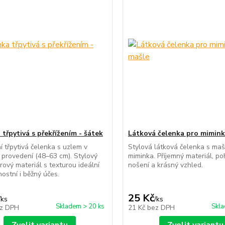
třpytivá s překřížením - šátek
Látková čelenka pro mimink
í třpytivá čelenka s uzlem v
Stylová látková čelenka s mašl
provedení (48–63 cm). Stylový
miminka. Příjemný materiál, p
rový materiál s texturou ideální
nošení a krásný vzhled.
nostní i běžný účes.
25 Kč
/
ks
/
ks
Skladem > 20 ks
Skla
z DPH
21 Kč
bez DPH