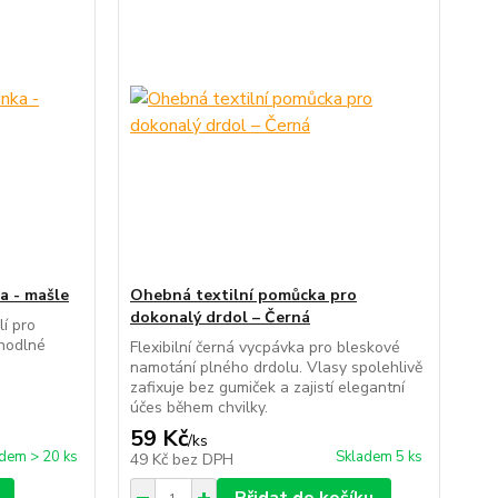
a - mašle
Ohebná textilní pomůcka pro
dokonalý drdol – Černá
í pro
ohodlné
Flexibilní černá vycpávka pro bleskové
namotání plného drdolu. Vlasy spolehlivě
zafixuje bez gumiček a zajistí elegantní
účes během chvilky.
59 Kč
/
ks
dem > 20 ks
Skladem 5 ks
49 Kč
bez DPH