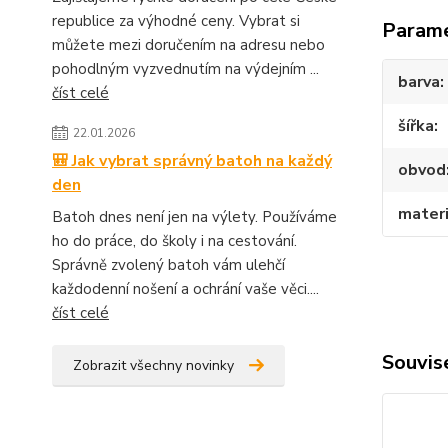
republice za výhodné ceny. Vybrat si
Param
můžete mezi doručením na adresu nebo
pohodlným vyzvednutím na výdejním ...
barva
číst celé
šířka
22.01.2026
🎒 Jak vybrat správný batoh na každý
obvod
den
materi
Batoh dnes není jen na výlety. Používáme
ho do práce, do školy i na cestování.
Správně zvolený batoh vám ulehčí
každodenní nošení a ochrání vaše věci....
číst celé
Souvise
Zobrazit všechny novinky