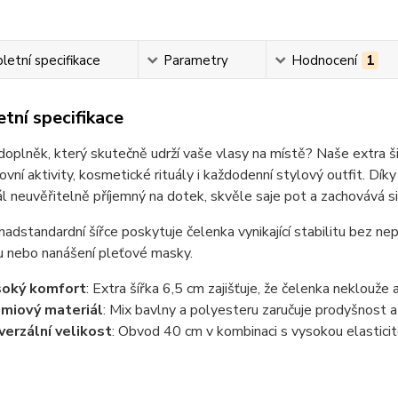
etní specifikace
Parametry
Hodnocení
1
tní specifikace
oplněk, který skutečně udrží vaše vlasy na místě? Naše extra ši
ovní aktivity, kosmetické rituály i každodenní stylový outfit. D
ál neuvěřitelně příjemný na dotek, skvěle saje pot a zachovává s
nadstandardní šířce poskytuje čelenka vynikající stabilitu bez nep
u nebo nanášení pleťové masky.
soký komfort
: Extra šířka 6,5 cm zajišťuje, že čelenka neklouže a
miový materiál
: Mix bavlny a polyesteru zaručuje prodyšnost a
verzální velikost
: Obvod 40 cm v kombinaci s vysokou elasticit