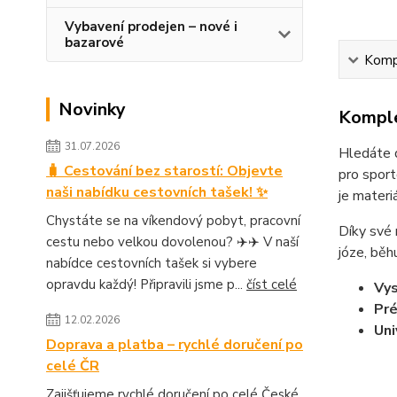
Vybavení prodejen – nové i
bazarové
Kompl
Novinky
Komple
31.07.2026
Hledáte d
🧳 Cestování bez starostí: Objevte
pro sport
naši nabídku cestovních tašek! ✨
je materi
Chystáte se na víkendový pobyt, pracovní
Díky své 
cestu nebo velkou dovolenou? ✈️✈️ V naší
józe, běh
nabídce cestovních tašek si vybere
opravdu každý! Připravili jsme p...
číst celé
Vy
Pré
12.02.2026
Uni
Doprava a platba – rychlé doručení po
celé ČR
Zajišťujeme rychlé doručení po celé České