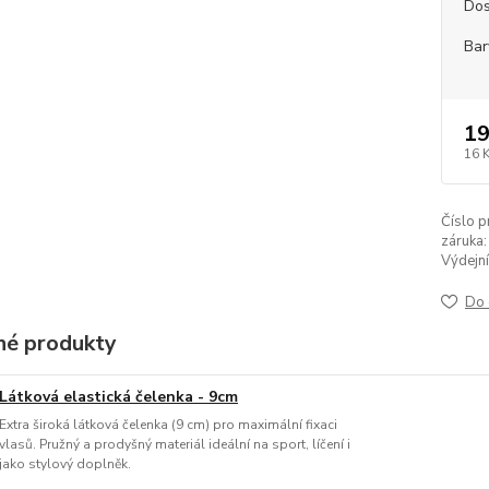
Dos
Bar
19
16 
Číslo p
záruka:
Výdejní
Do 
é produkty
Látková elastická čelenka - 9cm
Extra široká látková čelenka (9 cm) pro maximální fixaci
vlasů. Pružný a prodyšný materiál ideální na sport, líčení i
jako stylový doplněk.