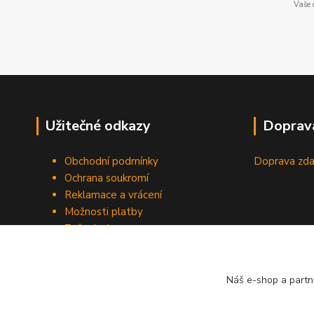
Vaše 
Užitečné odkazy
Doprav
Obchodní podmínky
Doprava zda
Ochrana soukromí
Reklamace a vrácení
Možnosti platby
Způsob dopravy
Odstoupení od smlouvy
Náš e-shop a partn