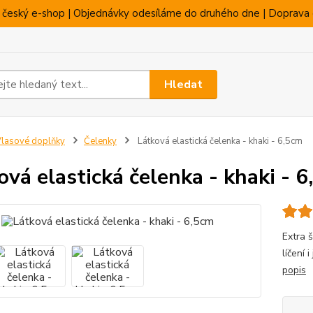
 český e-shop | Objednávky odesíláme do druhého dne | Doprava 
Hledat
lasové doplňky
Čelenky
Látková elastická čelenka - khaki - 6,5cm
ová elastická čelenka - khaki - 
Extra š
líčení 
popis