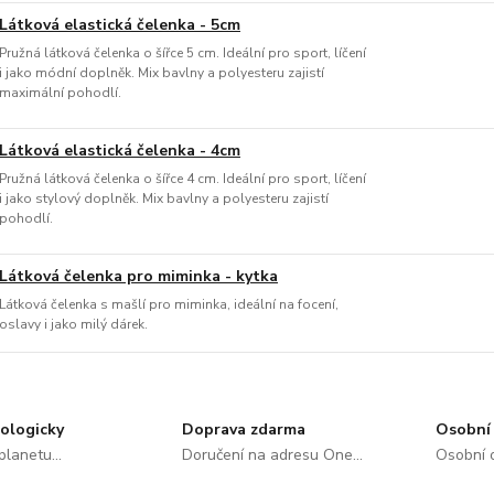
Látková elastická čelenka - 5cm
Pružná látková čelenka o šířce 5 cm. Ideální pro sport, líčení
i jako módní doplněk. Mix bavlny a polyesteru zajistí
maximální pohodlí.
Látková elastická čelenka - 4cm
Pružná látková čelenka o šířce 4 cm. Ideální pro sport, líčení
i jako stylový doplněk. Mix bavlny a polyesteru zajistí
pohodlí.
Látková čelenka pro miminka - kytka
Látková čelenka s mašlí pro miminka, ideální na focení,
oslavy i jako milý dárek.
ologicky
Doprava zdarma
Osobní 
lanetu...
Doručení na adresu One...
Osobní o