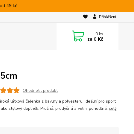
od 49 kč
Přihlášení
0
ks
za
0 Kč
6,5cm
Ohodnotit produkt
iroká látková čelenka z bavlny a polyesteru. Ideální pro sport,
i jako stylový doplněk. Pružná, prodyšná a velmi pohodlná.
celý