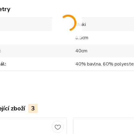
etry
khaki
6.5cm
40cm
ál
40% bavlna, 60% polyeste
jící zboží
3