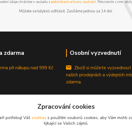
osobní údaje chráníme v souladu s
podmínkami ochrany soukromí
. Potvrzením s nimi souhl
Můžete se kdykoli odhlásit. Zasíláme jednou za 14 dní.
a zdarma
Osobní vyzvednutí
rma při nákupu
nad 999 Kč
Zboží si můžete vyzvednout
našich prodejnách a výdejních mí
zdarma.
Zpracování cookies
eři potřebují Váš
souhlas
s použitím souborů cookies, aby Vám mohli z
týkající se Vašich zájmů.