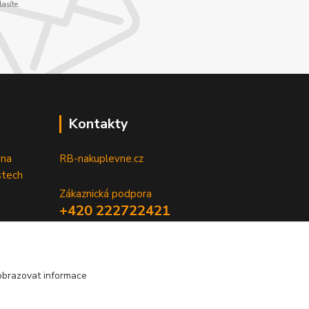
asíte.
Kontakty
 na
RB-nakuplevne.cz
stech
Zákaznická podpora
+420 222722421
(Po-Pá, 8-17 hod.)
info@rb-nakuplevne.cz
obrazovat informace