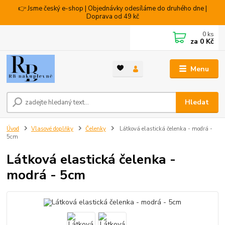
👉 Jsme český e-shop | Objednávky odesíláme do druhého dne |
Doprava od 49 kč
0
ks
za
0 Kč
Menu
Hledat
Úvod
Vlasové doplňky
Čelenky
Látková elastická čelenka - modrá -
5cm
Látková elastická čelenka -
modrá - 5cm