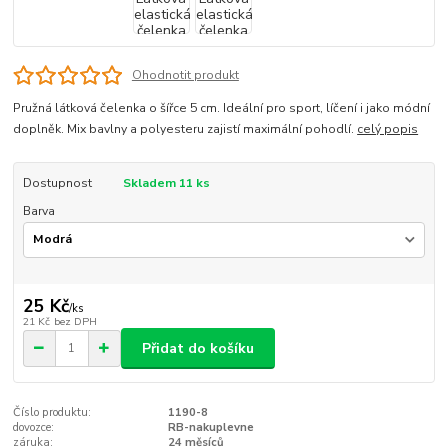
Ohodnotit produkt
Pružná látková čelenka o šířce 5 cm. Ideální pro sport, líčení i jako módní
doplněk. Mix bavlny a polyesteru zajistí maximální pohodlí.
celý popis
Dostupnost
Skladem 11 ks
Barva
25 Kč
/
ks
21 Kč
bez DPH
Přidat do košíku
Číslo produktu:
1190-8
dovozce:
RB-nakuplevne
záruka:
24 měsíců