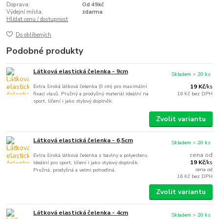
Doprava:
Od 49kč
Výdejní místa:
zdarma
Hlídat cenu / dostupnost
Do oblíbených
Podobné produkty
Látková elastická čelenka - 9cm
Skladem > 20 ks
Extra široká látková čelenka (9 cm) pro maximální
19 Kč
/
ks
fixaci vlasů. Pružný a prodyšný materiál ideální na
16 Kč
bez DPH
sport, líčení i jako stylový doplněk.
Zvolit variantu
Látková elastická čelenka - 6,5cm
Skladem > 20 ks
cena od
Extra široká látková čelenka z bavlny a polyesteru.
19 Kč
Ideální pro sport, líčení i jako stylový doplněk.
/
ks
cena od
Pružná, prodyšná a velmi pohodlná.
16 Kč
bez DPH
Zvolit variantu
Látková elastická čelenka - 4cm
Skladem > 20 ks