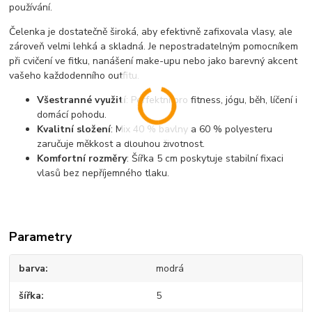
používání.
Čelenka je dostatečně široká, aby efektivně zafixovala vlasy, ale
zároveň velmi lehká a skladná. Je nepostradatelným pomocníkem
při cvičení ve fitku, nanášení make-upu nebo jako barevný akcent
vašeho každodenního outfitu.
Všestranné využití
: Perfektní pro fitness, jógu, běh, líčení i
domácí pohodu.
Kvalitní složení
: Mix 40 % bavlny a 60 % polyesteru
zaručuje měkkost a dlouhou životnost.
Komfortní rozměry
: Šířka 5 cm poskytuje stabilní fixaci
vlasů bez nepříjemného tlaku.
Parametry
barva
modrá
šířka
5