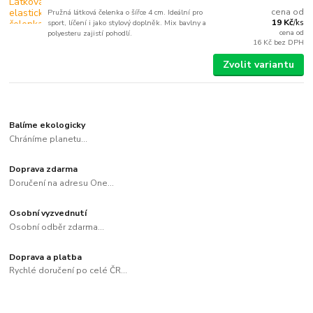
cena od
Pružná látková čelenka o šířce 4 cm. Ideální pro
19 Kč
sport, líčení i jako stylový doplněk. Mix bavlny a
/
ks
cena od
polyesteru zajistí pohodlí.
16 Kč
bez DPH
Zvolit variantu
Balíme ekologicky
Chráníme planetu...
Doprava zdarma
Doručení na adresu One...
Osobní vyzvednutí
Osobní odběr zdarma...
Doprava a platba
Rychlé doručení po celé ČR...