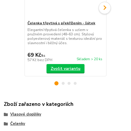
Čelenka třpytivá s překřížením - šátek
Čelenka do v
Elegantní třpytivá čelenka s uzlem v
Kovová čelen
pružném provedení (48–63 cm). Stylový
je elegantní
polyesterový materiál s texturou ideální pro
Lehká, pohod
slavnostní i běžný účes.
nošení.
69 Kč
69 Kč
/
ks
/
ks
Skladem > 20 ks
57 Kč
bez DPH
57 Kč
bez D
Zvolit variantu
Zboží zařazeno v kategoriích
Vlasové doplňky
Čelenky