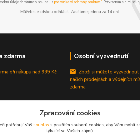
osobní údaje chráníme v souladu s
podmínkami ochrany soukromí
. Potvrzením s nimi souhl
Můžete se kdykoli odhlásit. Zasíláme jednou za 14 dní.
a zdarma
Osobní vyzvednutí
rma při nákupu
nad 999 Kč
Zboží si můžete vyzvednout
našich prodejnách a výdejních mí
zdarma.
Zpracování cookies
eři potřebují Váš
souhlas
s použitím souborů cookies, aby Vám mohli z
týkající se Vašich zájmů.