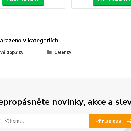
Zvolit variantu
Zvolit variantu
zařazeno v kategoriích
vé doplňky
Čelenky
epropásněte novinky, akce a slev
Přihlásit se