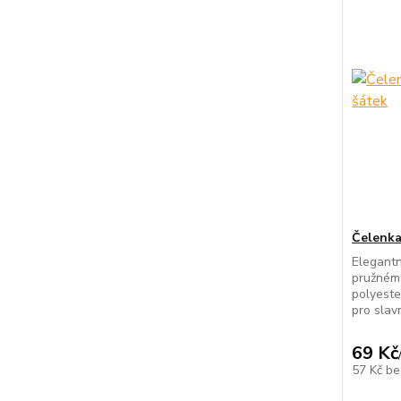
Čelenka 
Elegantn
pružném 
polyeste
pro slav
69 Kč
57 Kč
be