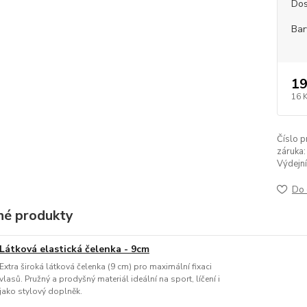
Dos
Bar
19
16 
Číslo p
záruka:
Výdejní
Do 
é produkty
Látková elastická čelenka - 9cm
Extra široká látková čelenka (9 cm) pro maximální fixaci
vlasů. Pružný a prodyšný materiál ideální na sport, líčení i
jako stylový doplněk.