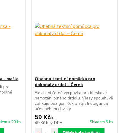
a - mašle
Ohebná textilní pomůcka pro
dokonalý drdol – Černá
í pro
ohodlné
Flexibilní černá vycpávka pro bleskové
namotání plného drdolu. Vlasy spolehlivě
zafixuje bez gumiček a zajistí elegantní
účes během chvilky.
59 Kč
/
ks
dem > 20 ks
Skladem 5 ks
49 Kč
bez DPH