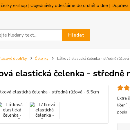
 český e-shop | Objednávky odesíláme do druhého dne | Doprava 
Hledat
lasové doplňky
Čelenky
Látková elastická čelenka - středně růžová
ová elastická čelenka - středně 
Extra š
líčení 
popis