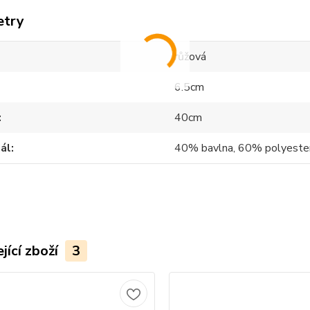
etry
růžová
6.5cm
40cm
ál
40% bavlna, 60% polyeste
jící zboží
3