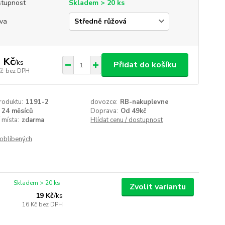
tupnost
Skladem > 20 ks
va
 Kč
/
ks
Přidat do košíku
Kč
bez DPH
roduktu:
1191-2
dovozce:
RB-nakuplevne
24 měsíců
Doprava:
Od 49kč
 místa:
zdarma
Hlídat cenu / dostupnost
oblíbených
Skladem > 20 ks
Zvolit variantu
19 Kč
/
ks
16 Kč
bez DPH