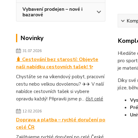
Vybavení prodejen – nové i
bazarové
Kompl
Novinky
Komple
31.07.2026
Hledáte d
🧳 Cestování bez starostí: Objevte
pro sport
naši nabídku cestovních tašek! ✨
je materi
Chystáte se na víkendový pobyt, pracovní
Díky své 
cestu nebo velkou dovolenou? ✈️✈️ V naší
józe, běh
nabídce cestovních tašek si vybere
opravdu každý! Připravili jsme p...
číst celé
Vy
Pré
12.02.2026
Uni
Doprava a platba – rychlé doručení po
celé ČR
Zajišťujeme rychlé doručení po celé České