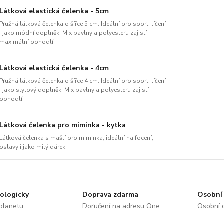
Látková elastická čelenka - 5cm
Pružná látková čelenka o šířce 5 cm. Ideální pro sport, líčení
i jako módní doplněk. Mix bavlny a polyesteru zajistí
maximální pohodlí.
Látková elastická čelenka - 4cm
Pružná látková čelenka o šířce 4 cm. Ideální pro sport, líčení
i jako stylový doplněk. Mix bavlny a polyesteru zajistí
pohodlí.
Látková čelenka pro miminka - kytka
Látková čelenka s mašlí pro miminka, ideální na focení,
oslavy i jako milý dárek.
ologicky
Doprava zdarma
Osobní 
lanetu...
Doručení na adresu One...
Osobní o