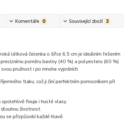
Komentáře
0
Související zboží
3
roká látková čelenka o šířce 6,5 cm je ideálním řešením
íky preciznímu poměru bavlny (40 %) a polyesteru (60 %)
i svou pružnost i po mnoha vypráních.
říjemného tlaku, což ji činí perfektním pomocníkem při
 spolehlivě fixuje i husté vlasy.
 dlouhou životnost.
ou se přizpůsobí každé hlavě.