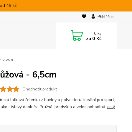
od 49 kč
Přihlášení
0
ks
za
0 Kč
 - 6,5cm
růžová - 6,5cm
Ohodnotit produkt
iroká látková čelenka z bavlny a polyesteru. Ideální pro sport,
i jako stylový doplněk. Pružná, prodyšná a velmi pohodlná.
celý