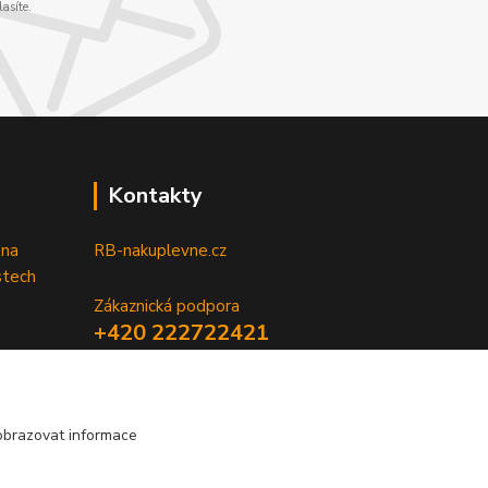
asíte.
Kontakty
 na
RB-nakuplevne.cz
stech
Zákaznická podpora
+420 222722421
(Po-Pá, 8-17 hod.)
info@rb-nakuplevne.cz
obrazovat informace