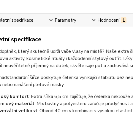
etní specifikace
Parametry
Hodnocení
1
tní specifikace
oplněk, který skutečně udrží vaše vlasy na místě? Naše extra ši
ovní aktivity, kosmetické rituály i každodenní stylový outfit. D
ál neuvěřitelně příjemný na dotek, skvěle saje pot a zachovává s
nadstandardní šířce poskytuje čelenka vynikající stabilitu bez nep
u nebo nanášení pleťové masky.
soký komfort
: Extra šířka 6,5 cm zajišťuje, že čelenka neklouže a
miový materiál
: Mix bavlny a polyesteru zaručuje prodyšnost a
verzální velikost
: Obvod 40 cm v kombinaci s vysokou elasticit