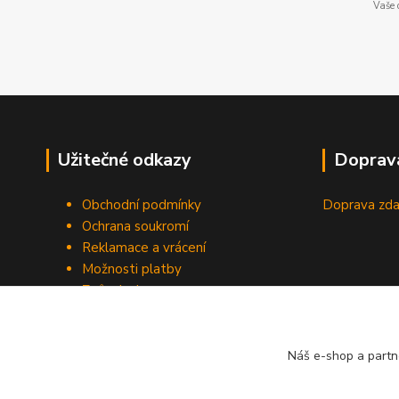
Vaše 
Užitečné odkazy
Doprav
Obchodní podmínky
Doprava zda
Ochrana soukromí
Reklamace a vrácení
Možnosti platby
Způsob dopravy
Odstoupení od smlouvy
Náš e-shop a partn