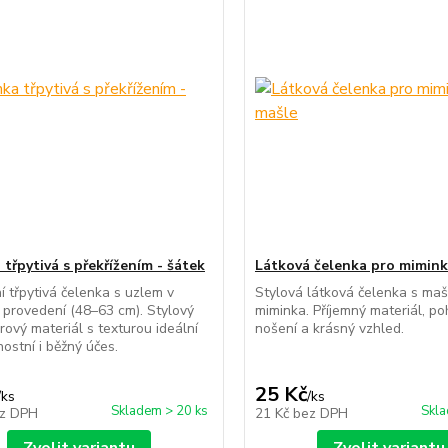
třpytivá s překřížením - šátek
Látková čelenka pro mimink
í třpytivá čelenka s uzlem v
Stylová látková čelenka s mašl
provedení (48–63 cm). Stylový
miminka. Příjemný materiál, p
rový materiál s texturou ideální
nošení a krásný vzhled.
nostní i běžný účes.
25 Kč
/
ks
/
ks
Skladem > 20 ks
Skla
z DPH
21 Kč
bez DPH