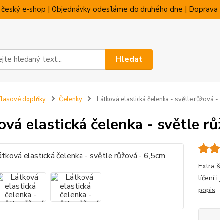
 český e-shop | Objednávky odesíláme do druhého dne | Doprava 
Hledat
lasové doplňky
Čelenky
Látková elastická čelenka - světle růžová -
ová elastická čelenka - světle r
Extra š
líčení 
popis