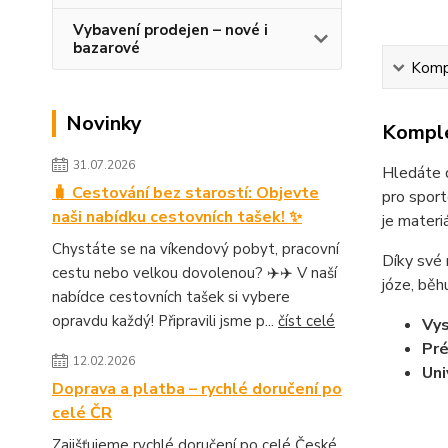
Vybavení prodejen – nové i
bazarové
Kompl
Novinky
Komple
31.07.2026
Hledáte d
🧳 Cestování bez starostí: Objevte
pro sport
naši nabídku cestovních tašek! ✨
je materi
Chystáte se na víkendový pobyt, pracovní
Díky své 
cestu nebo velkou dovolenou? ✈️✈️ V naší
józe, běh
nabídce cestovních tašek si vybere
opravdu každý! Připravili jsme p...
číst celé
Vy
Pré
12.02.2026
Uni
Doprava a platba – rychlé doručení po
celé ČR
Zajišťujeme rychlé doručení po celé České