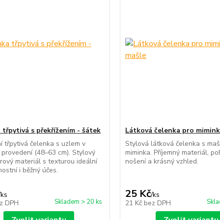
třpytivá s překřížením - šátek
Látková čelenka pro mimink
í třpytivá čelenka s uzlem v
Stylová látková čelenka s mašl
provedení (48–63 cm). Stylový
miminka. Příjemný materiál, p
rový materiál s texturou ideální
nošení a krásný vzhled.
nostní i běžný účes.
25 Kč
/
ks
/
ks
Skladem > 20 ks
Skla
z DPH
21 Kč
bez DPH