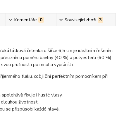
Komentáře
0
Související zboží
3
roká látková čelenka o šířce 6,5 cm je ideálním řešením
íky preciznímu poměru bavlny (40 %) a polyesteru (60 %)
i svou pružnost i po mnoha vypráních.
říjemného tlaku, což ji činí perfektním pomocníkem při
 spolehlivě fixuje i husté vlasy.
 dlouhou životnost.
ou se přizpůsobí každé hlavě.