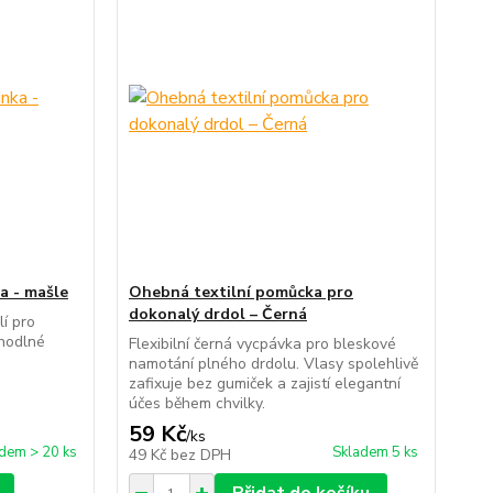
a - mašle
Ohebná textilní pomůcka pro
dokonalý drdol – Černá
í pro
ohodlné
Flexibilní černá vycpávka pro bleskové
namotání plného drdolu. Vlasy spolehlivě
zafixuje bez gumiček a zajistí elegantní
účes během chvilky.
59 Kč
/
ks
dem > 20 ks
Skladem 5 ks
49 Kč
bez DPH