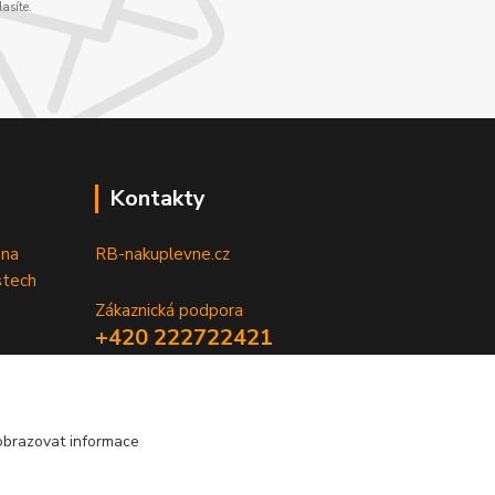
asíte.
Kontakty
 na
RB-nakuplevne.cz
stech
Zákaznická podpora
+420 222722421
(Po-Pá, 8-17 hod.)
info@rb-nakuplevne.cz
obrazovat informace