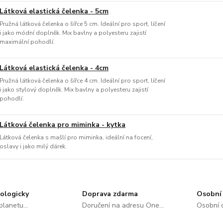
Látková elastická čelenka - 5cm
Pružná látková čelenka o šířce 5 cm. Ideální pro sport, líčení
i jako módní doplněk. Mix bavlny a polyesteru zajistí
maximální pohodlí.
Látková elastická čelenka - 4cm
Pružná látková čelenka o šířce 4 cm. Ideální pro sport, líčení
i jako stylový doplněk. Mix bavlny a polyesteru zajistí
pohodlí.
Látková čelenka pro miminka - kytka
Látková čelenka s mašlí pro miminka, ideální na focení,
oslavy i jako milý dárek.
ologicky
Doprava zdarma
Osobní 
lanetu...
Doručení na adresu One...
Osobní o