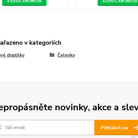
Zvolit variantu
Zvolit variantu
zařazeno v kategoriích
vé doplňky
Čelenky
epropásněte novinky, akce a slev
Přihlásit se