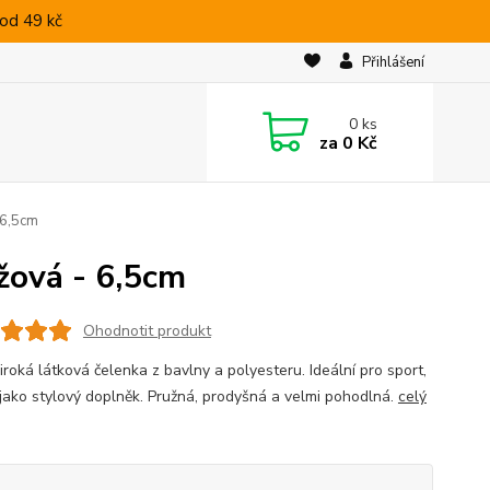
od 49 kč
Přihlášení
0
ks
za
0 Kč
 6,5cm
ůžová - 6,5cm
Ohodnotit produkt
iroká látková čelenka z bavlny a polyesteru. Ideální pro sport,
i jako stylový doplněk. Pružná, prodyšná a velmi pohodlná.
celý