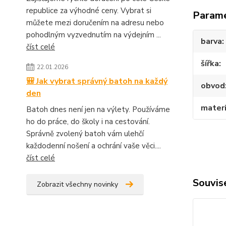
republice za výhodné ceny. Vybrat si
Param
můžete mezi doručením na adresu nebo
pohodlným vyzvednutím na výdejním ...
barva
číst celé
šířka
22.01.2026
🎒 Jak vybrat správný batoh na každý
obvod
den
materi
Batoh dnes není jen na výlety. Používáme
ho do práce, do školy i na cestování.
Správně zvolený batoh vám ulehčí
každodenní nošení a ochrání vaše věci....
číst celé
Souvise
Zobrazit všechny novinky