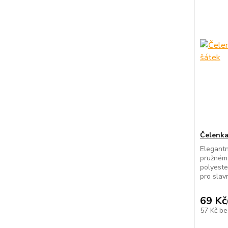
Čelenka 
Elegantn
pružném 
polyeste
pro slav
69 Kč
57 Kč
be