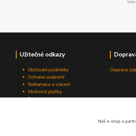
Vaše 
Užitečné odkazy
Doprav
Obchodní podmínky
Doprava zda
Ochrana soukromí
Reklamace a vrácení
Možnosti platby
Způsob dopravy
Odstoupení od smlouvy
Náš e-shop a partn