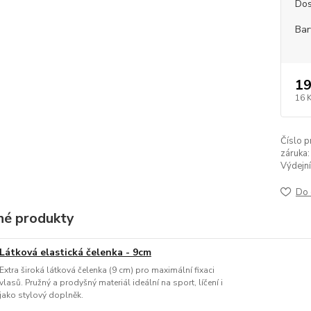
Dos
Bar
19
16 
Číslo p
záruka:
Výdejní
Do 
é produkty
Látková elastická čelenka - 9cm
Extra široká látková čelenka (9 cm) pro maximální fixaci
vlasů. Pružný a prodyšný materiál ideální na sport, líčení i
jako stylový doplněk.