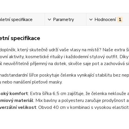
etní specifikace
Parametry
Hodnocení
1
tní specifikace
oplněk, který skutečně udrží vaše vlasy na místě? Naše extra ši
ovní aktivity, kosmetické rituály i každodenní stylový outfit. D
ál neuvěřitelně příjemný na dotek, skvěle saje pot a zachovává s
nadstandardní šířce poskytuje čelenka vynikající stabilitu bez nep
u nebo nanášení pleťové masky.
soký komfort
: Extra šířka 6,5 cm zajišťuje, že čelenka neklouže a
miový materiál
: Mix bavlny a polyesteru zaručuje prodyšnost a
verzální velikost
: Obvod 40 cm v kombinaci s vysokou elasticit