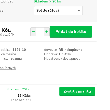
tupnost
Skladem > 20 ks
va
 Kč
/
ks
Přidat do košíku
Kč
bez DPH
roduktu:
1191-10
dovozce:
RB-nakuplevne
24 měsíců
Doprava:
Od 49kč
 místa:
zdarma
Hlídat cenu / dostupnost
oblíbených
Skladem > 20 ks
Zvolit variantu
19 Kč
/
ks
16 Kč
bez DPH