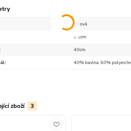
etry
růžová
6.5cm
40cm
ál
40% bavlna, 60% polyeste
jící zboží
3