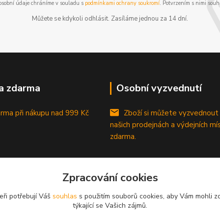
osobní údaje chráníme v souladu s
podmínkami ochrany soukromí
. Potvrzením s nimi souhl
Můžete se kdykoli odhlásit. Zasíláme jednou za 14 dní.
a zdarma
Osobní vyzvednutí
rma při nákupu
nad 999 Kč
Zboží si můžete vyzvednout
našich prodejnách a výdejních mí
zdarma.
Zpracování cookies
eři potřebují Váš
souhlas
s použitím souborů cookies, aby Vám mohli z
týkající se Vašich zájmů.