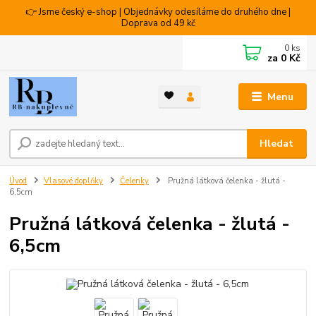
👉 Jsme český e-shop | Objednávky odesíláme do druhého dne |
Doprava od 49 kč
0
ks
za
0 Kč
Menu
Hledat
Úvod
Vlasové doplňky
Čelenky
Pružná látková čelenka - žlutá -
6,5cm
Pružná látková čelenka - žlutá -
6,5cm