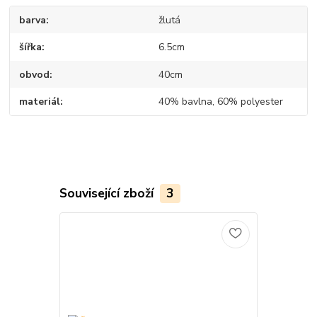
barva
žlutá
šířka
6.5cm
obvod
40cm
materiál
40% bavlna, 60% polyester
Související zboží
3