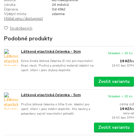
dovozce:
RB-nakuplevne
záruka:
24 měsíců
Doprava:
Od 49kč
Výdejní místa:
zdarma
Hlídat cenu / dostupnost
Do oblíbených
Podobné produkty
Látková elastická čelenka - 9cm
Skladem > 20 ks
Extra široká látková čelenka (9 cm) pro maximální
19 Kč
/
ks
fixaci vlasů. Pružný a prodyšný materiál ideální na
16 Kč
bez DPH
sport, líčení i jako stylový doplněk.
Zvolit variantu
Látková elastická čelenka - 5cm
Skladem > 20 ks
cena od
Pružná látková čelenka o šířce 5 cm. Ideální pro
19 Kč
sport, líčení i jako módní doplněk. Mix bavlny a
/
ks
cena od
polyesteru zajistí maximální pohodlí.
16 Kč
bez DPH
Zvolit variantu