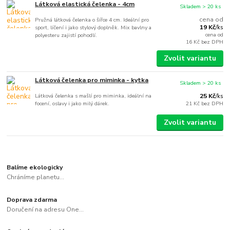
Látková elastická čelenka - 4cm
Skladem > 20 ks
cena od
Pružná látková čelenka o šířce 4 cm. Ideální pro
19 Kč
sport, líčení i jako stylový doplněk. Mix bavlny a
/
ks
cena od
polyesteru zajistí pohodlí.
16 Kč
bez DPH
Zvolit variantu
Látková čelenka pro miminka - kytka
Skladem > 20 ks
Látková čelenka s mašlí pro miminka, ideální na
25 Kč
/
ks
focení, oslavy i jako milý dárek.
21 Kč
bez DPH
Zvolit variantu
Balíme ekologicky
Chráníme planetu...
Doprava zdarma
Doručení na adresu One...