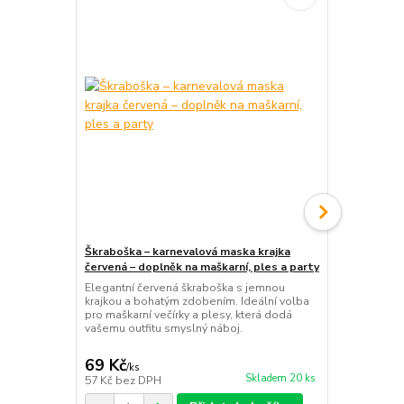
Škraboška – karnevalová maska krajka
Dámské čern
červená – doplněk na maškarní, ples a party
rukavice na 
večernímu o
Elegantní červená škraboška s jemnou
krajkou a bohatým zdobením. Ideální volba
Elegantní če
pro maškarní večírky a plesy, která dodá
s praktickým
vašemu outfitu smyslný náboj.
doplněk, kte
plese i gala
69 Kč
99 Kč
/
ks
/
ks
Skladem 20 ks
57 Kč
bez DPH
82 Kč
bez D