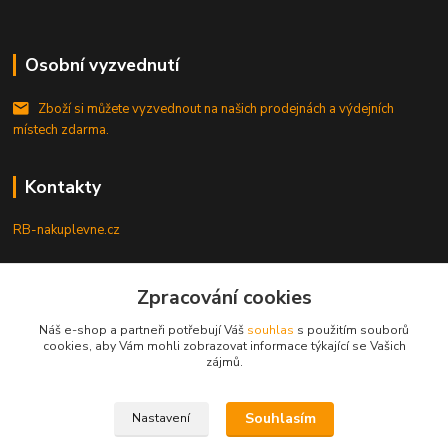
Osobní vyzvednutí
Zboží si můžete vyzvednout na našich prodejnách a výdejních
místech zdarma.
Kontakty
RB-nakuplevne.cz
Zákaznická podpora
Zpracování cookies
+420 222722421
(Po-Pá, 8-17 hod.)
Náš e-shop a partneři potřebují Váš
souhlas
s použitím souborů
cookies, aby Vám mohli zobrazovat informace týkající se Vašich
info@rb-nakuplevne.cz
zájmů.
Souhlasím
Nastavení