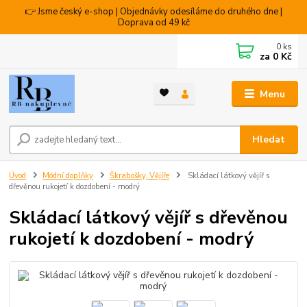
👉 Jsme český e-shop | Objednávky odesíláme do druhého dne |
Doprava od 49 kč
0
ks
za
0 Kč
Menu
Hledat
Úvod
Módní doplňky
Škrabošky, Vějíře
Skládací látkový vějíř s
dřevěnou rukojetí k dozdobení - modrý
Skládací látkový vějíř s dřevěnou
rukojetí k dozdobení - modrý