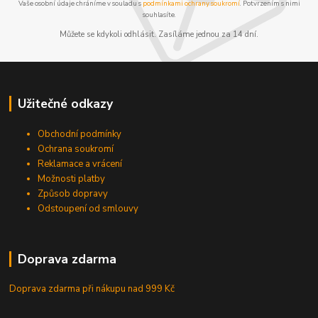
Vaše osobní údaje chráníme v souladu s
podmínkami ochrany soukromí
. Potvrzením s nimi
souhlasíte.
Můžete se kdykoli odhlásit. Zasíláme jednou za 14 dní.
Užitečné odkazy
Obchodní podmínky
Ochrana soukromí
Reklamace a vrácení
Možnosti platby
Způsob dopravy
Odstoupení od smlouvy
Doprava zdarma
Doprava zdarma při nákupu
nad 999 Kč