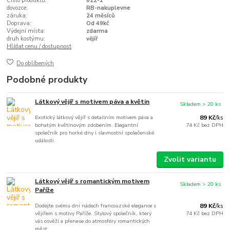
Číslo produktu:
622-1
dovozce:
RB-nakuplevne
záruka:
24 měsíců
Doprava:
Od 49kč
Výdejní místa:
zdarma
druh kostýmu:
vějíř
Hlídat cenu / dostupnost
Do oblíbených
Podobné produkty
Látkový vějíř s motivem páva a květin
Skladem > 20 ks
Exotický látkový vějíř s detailním motivem páva a
89 Kč
/
ks
bohatým květinovým zdobením. Elegantní
74 Kč
bez DPH
společník pro horké dny i slavnostní společenské
události.
Zvolit variantu
Látkový vějíř s romantickým motivem
Skladem > 20 ks
Paříže
Dodejte svému dni nádech francouzské elegance s
89 Kč
/
ks
vějířem s motivy Paříže. Stylový společník, který
74 Kč
bez DPH
vás osvěží a přenese do atmosféry romantických
měst.