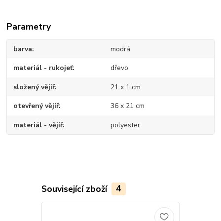
Parametry
barva
modrá
materiál - rukojeť
dřevo
složený vějíř
21 x 1 cm
otevřený vějíř
36 x 21 cm
materiál - vějíř
polyester
Související zboží
4