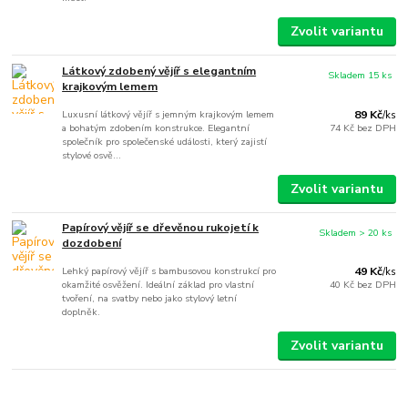
Zvolit variantu
Látkový zdobený vějíř s elegantním
Skladem 15 ks
krajkovým lemem
Luxusní látkový vějíř s jemným krajkovým lemem
89 Kč
/
ks
a bohatým zdobením konstrukce. Elegantní
74 Kč
bez DPH
společník pro společenské události, který zajistí
stylové osvě...
Zvolit variantu
Papírový vějíř se dřevěnou rukojetí k
Skladem > 20 ks
dozdobení
Lehký papírový vějíř s bambusovou konstrukcí pro
49 Kč
/
ks
okamžité osvěžení. Ideální základ pro vlastní
40 Kč
bez DPH
tvoření, na svatby nebo jako stylový letní
doplněk.
Zvolit variantu