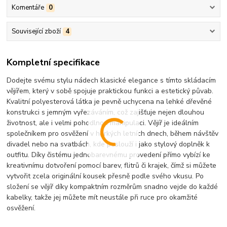
Komentáře
0
Související zboží
4
Kompletní specifikace
Dodejte svému stylu nádech klasické elegance s tímto skládacím
vějířem, který v sobě spojuje praktickou funkci a estetický půvab.
Kvalitní polyesterová látka je pevně uchycena na lehké dřevěné
konstrukci s jemným vyřezáváním, což zajišťuje nejen dlouhou
životnost, ale i velmi pohodlnou manipulaci. Vějíř je ideálním
společníkem pro osvěžení v horkých letních dnech, během návštěv
divadel nebo na svatbách, kde poslouží i jako stylový doplněk k
outfitu. Díky čistému jednobarevnému provedení přímo vybízí ke
kreativnímu dotvoření pomocí barev, flitrů či krajek, čímž si můžete
vytvořit zcela originální kousek přesně podle svého vkusu. Po
složení se vějíř díky kompaktním rozměrům snadno vejde do každé
kabelky, takže jej můžete mít neustále při ruce pro okamžité
osvěžení.