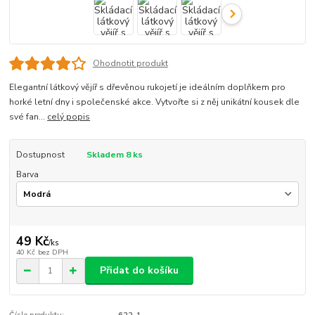
Ohodnotit produkt
Elegantní látkový vějíř s dřevěnou rukojetí je ideálním doplňkem pro
horké letní dny i společenské akce. Vytvořte si z něj unikátní kousek dle
své fan...
celý popis
Dostupnost
Skladem 8 ks
Barva
49 Kč
/
ks
40 Kč
bez DPH
Přidat do košíku