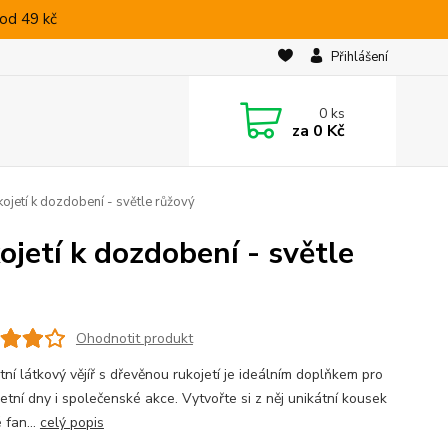
od 49 kč
Přihlášení
0
ks
za
0 Kč
kojetí k dozdobení - světle růžový
ojetí k dozdobení - světle
Ohodnotit produkt
ní látkový vějíř s dřevěnou rukojetí je ideálním doplňkem pro
etní dny i společenské akce. Vytvořte si z něj unikátní kousek
 fan...
celý popis