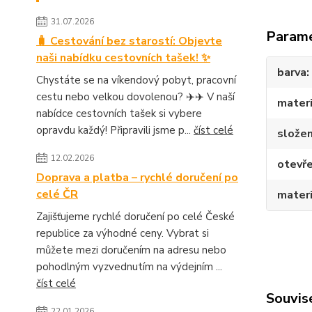
31.07.2026
Param
🧳 Cestování bez starostí: Objevte
naši nabídku cestovních tašek! ✨
barva
Chystáte se na víkendový pobyt, pracovní
cestu nebo velkou dovolenou? ✈️✈️ V naší
materi
nabídce cestovních tašek si vybere
opravdu každý! Připravili jsme p...
číst celé
složen
12.02.2026
otevře
Doprava a platba – rychlé doručení po
celé ČR
materiá
Zajišťujeme rychlé doručení po celé České
republice za výhodné ceny. Vybrat si
můžete mezi doručením na adresu nebo
pohodlným vyzvednutím na výdejním ...
číst celé
Souvise
22.01.2026