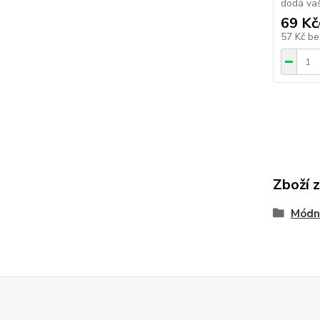
dodá vaš
69 Kč
57 Kč
be
Zboží 
Módn