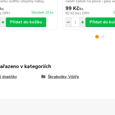
emu outfitu smyslný náboj.
vašim šatům na plese i gala v
99 Kč
/
ks
/
ks
Skladem 20 ks
S
z DPH
82 Kč
bez DPH
Přidat do košíku
Přidat do ko
zařazeno v kategoriích
í doplňky
Škrabošky, Vějíře