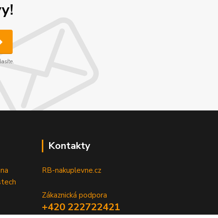
y!
asíte.
Kontakty
 na
RB-nakuplevne.cz
stech
Zákaznická podpora
+420 222722421