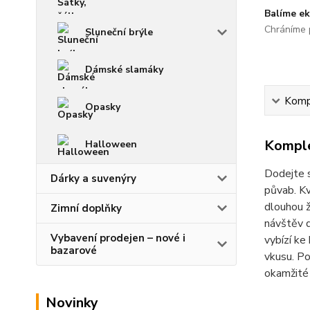
Balíme ek
Chráníme p
Sluneční brýle
Dámské slamáky
Kompl
Opasky
Komple
Halloween
Dodejte s
Dárky a suvenýry
půvab. Kv
dlouhou ž
Zimní doplňky
návštěv d
Vybavení prodejen – nové i
vybízí ke
bazarové
vkusu. Po
okamžité 
Novinky