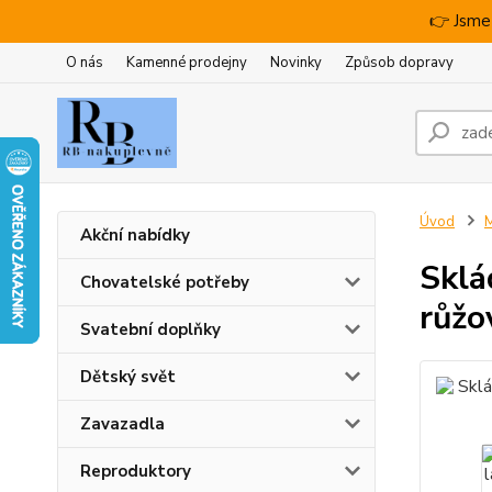
👉 Jsme
O nás
Kamenné prodejny
Novinky
Způsob dopravy
Úvod
M
Akční nabídky
Sklá
Chovatelské potřeby
růžo
Svatební doplňky
Dětský svět
Zavazadla
Reproduktory