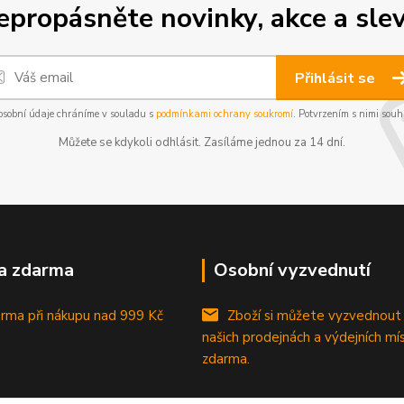
epropásněte novinky, akce a slev
Přihlásit se
osobní údaje chráníme v souladu s
podmínkami ochrany soukromí
. Potvrzením s nimi souhl
Můžete se kdykoli odhlásit. Zasíláme jednou za 14 dní.
a zdarma
Osobní vyzvednutí
rma při nákupu
nad 999 Kč
Zboží si můžete vyzvednout
našich prodejnách a výdejních mí
zdarma.