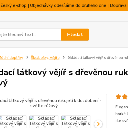
 český e-shop | Objednávky odesíláme do druhého dne | Doprava 
Hledat
ódní doplňky
Škrabošky, Vějíře
Skládací látkový vějíř s dřevěnou ru
dací látkový vějíř s dřevěnou ruk
vý
Elegant
horké l
dle své