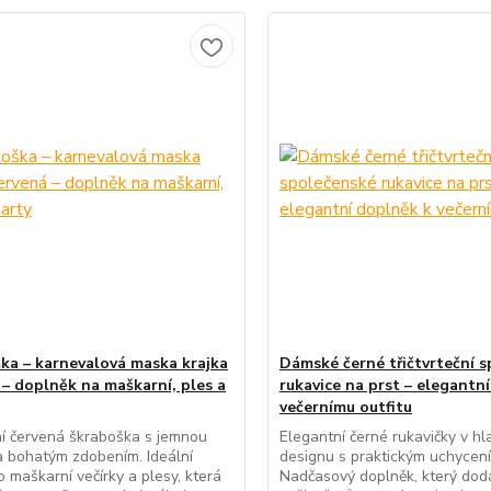
ka – karnevalová maska krajka
Dámské černé třičtvrteční 
 – doplněk na maškarní, ples a
rukavice na prst – elegantn
večernímu outfitu
í červená škraboška s jemnou
Elegantní černé rukavičky v h
a bohatým zdobením. Ideální
designu s praktickým uchycení
o maškarní večírky a plesy, která
Nadčasový doplněk, který dod