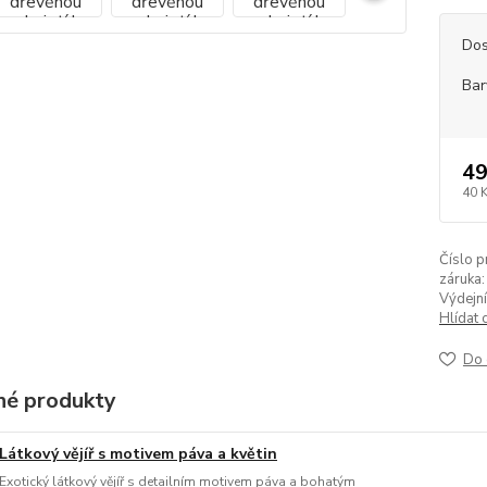
Dos
Bar
49
40 
Číslo p
záruka:
Výdejní
Hlídat 
Do 
é produkty
Látkový vějíř s motivem páva a květin
Exotický látkový vějíř s detailním motivem páva a bohatým