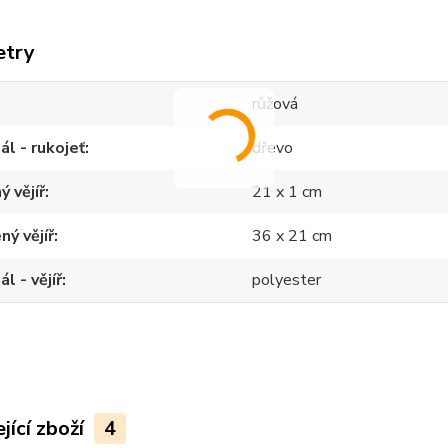
etry
růžová
ál - rukojeť
dřevo
ý vějíř
21 x 1 cm
ný vějíř
36 x 21 cm
l - vějíř
polyester
jící zboží
4