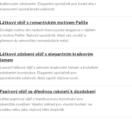
květinovým zdobením. Elegantní společník pro horké dny i
slavnostní společenské události.
Látkový vějíř s romantickým motivem Paříže
Dodejte svému dni nádech francouzské elegance s vějířem
s motivy Paříže. Stylový společník, který vás osvěží a
přenese do atmosféry romantických měst.
Látkový zdobený vějíř s elegantním krajkovým
lemem
Luxusní látkový vějíř s jemným krajkovým lemem a bohatým
zdobením konstrukce. Elegantní společník pro
společenské události, který zajistí stylové osvě...
Papírový vějíř se dřevěnou rukojetí k dozdobení
Lehký papírový vějíř s bambusovou konstrukcí pro
okamžité osvěžení. Ideální základ pro vlastní tvoření, na
svatby nebo jako stylový letní doplněk.