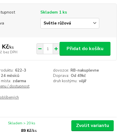
tupnost
Skladem 1 ks
va
 Kč
/
ks
Přidat do košíku
Kč
bez DPH
roduktu:
622-3
dovozce:
RB-nakuplevne
24 měsíců
Doprava:
Od 49kč
 místa:
zdarma
druh kostýmu:
vějíř
cenu / dostupnost
oblíbených
Skladem > 20 ks
Zvolit variantu
89 Kč
/
ks