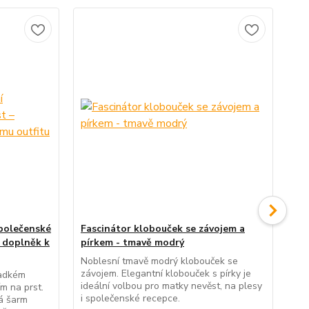
společenské
Fascinátor klobouček se závojem a
Dá
í doplněk k
pírkem - tmavě modrý
Ele
třp
Noblesní tmavě modrý klobouček se
spo
závojem. Elegantní klobouček s pírky je
ladkém
ná
ideální volbou pro matky nevěst, na plesy
m na prst.
i společenské recepce.
á šarm