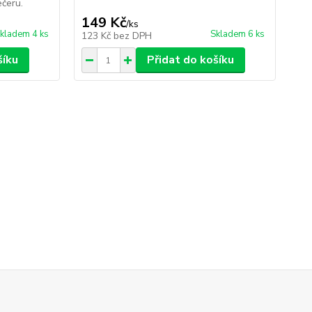
ečeru.
149 Kč
1
/
ks
kladem 4 ks
Skladem 6 ks
123 Kč
bez DPH
10
šíku
Přidat do košíku