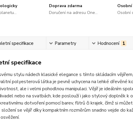
ologicky
Doprava zdarma
Osobní 
lanetu...
Doručení na adresu One...
Osobní o
etní specifikace
Parametry
Hodnocení
1
tní specifikace
vému stylu nádech klasické elegance s tímto skládacím vějířem, 
alitní polyesterová látka je pevně uchycena na lehké dřevěné ko
ivotnost, ale i velmi pohodlnou manipulaci. Vějíř je ideálním sp
ivadel nebo na svatbách, kde poslouží i jako stylový doplněk k
 kreativnímu dotvoření pomocí barev, flitrů či krajek, čímž si můž
 složení se vějíř díky kompaktním rozměrům snadno vejde do každ
osvěžení.