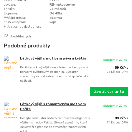
Číslo produktu:
622-2
dovozce:
RB-nakuplevne
záruka:
24 měsíců
Doprava:
Od 49kč
Výdejní místa:
zdarma
druh kostýmu:
vějíř
Hlídat cenu / dostupnost
Do oblíbených
Podobné produkty
Látkový vějíř s motivem páva a květin
Skladem > 20 ks
Exotický látkový vějíř s detailním motivem páva a
89 Kč
/
ks
bohatým květinovým zdobením. Elegantní
74 Kč
bez DPH
společník pro horké dny i slavnostní společenské
události.
Zvolit variantu
Látkový vějíř s romantickým motivem
Skladem > 20 ks
Paříže
Dodejte svému dni nádech francouzské elegance s
89 Kč
/
ks
vějířem s motivy Paříže. Stylový společník, který
74 Kč
bez DPH
vás osvěží a přenese do atmosféry romantických
měst.