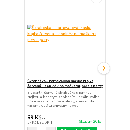
Škraboška – karnevalová maska krajka
Dámské čern
červená – doplněk na maškarní, ples a party
rukavice na 
večernímu o
Elegantní červená škraboška s jemnou
krajkou a bohatým zdobením. Ideální volba
Elegantní če
pro maškarní večírky a plesy, která dodá
s praktickým
vašemu outfitu smyslný náboj.
doplněk, kte
plese i gala
69 Kč
99 Kč
/
ks
/
ks
Skladem 20 ks
57 Kč
bez DPH
82 Kč
bez D