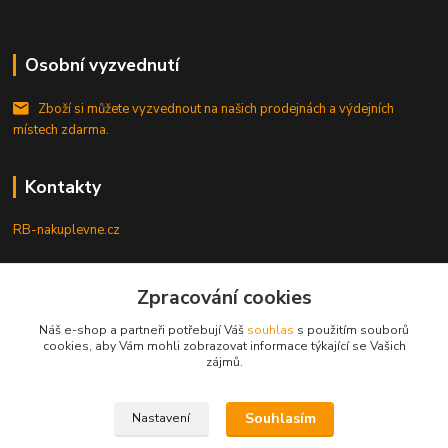
Osobní vyzvednutí
Zboží si můžete vyzvednout na našich prodejnách a výdejních
místech zdarma.
Kontakty
RB-nakuplevne.cz
Zákaznická podpora
Zpracování cookies
+420 222722421
(Po-Pá, 8-17 hod.)
Náš e-shop a partneři potřebují Váš
souhlas
s použitím souborů
cookies, aby Vám mohli zobrazovat informace týkající se Vašich
info@rb-nakuplevne.cz
zájmů.
Souhlasím
Nastavení