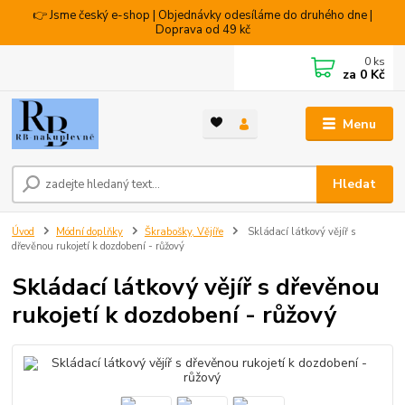
👉 Jsme český e-shop | Objednávky odesíláme do druhého dne |
Doprava od 49 kč
0
ks
za
0 Kč
Menu
Hledat
Úvod
Módní doplňky
Škrabošky, Vějíře
Skládací látkový vějíř s
dřevěnou rukojetí k dozdobení - růžový
Skládací látkový vějíř s dřevěnou
rukojetí k dozdobení - růžový