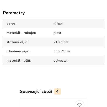
Parametry
barva
růžová
materiál - rukojeť
plast
složený vějíř
21 x 1 cm
otevřený vějíř
36 x 21 cm
materiál - vějíř
polyester
Související zboží
4