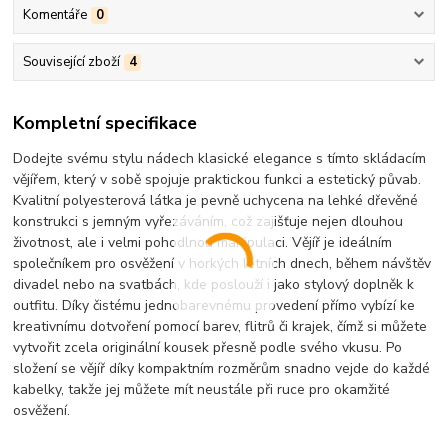
Komentáře
0
Související zboží
4
Kompletní specifikace
Dodejte svému stylu nádech klasické elegance s tímto skládacím
vějířem, který v sobě spojuje praktickou funkci a estetický půvab.
Kvalitní polyesterová látka je pevně uchycena na lehké dřevěné
konstrukci s jemným vyřezáváním, což zajišťuje nejen dlouhou
životnost, ale i velmi pohodlnou manipulaci. Vějíř je ideálním
společníkem pro osvěžení v horkých letních dnech, během návštěv
divadel nebo na svatbách, kde poslouží i jako stylový doplněk k
outfitu. Díky čistému jednobarevnému provedení přímo vybízí ke
kreativnímu dotvoření pomocí barev, flitrů či krajek, čímž si můžete
vytvořit zcela originální kousek přesně podle svého vkusu. Po
složení se vějíř díky kompaktním rozměrům snadno vejde do každé
kabelky, takže jej můžete mít neustále při ruce pro okamžité
osvěžení.