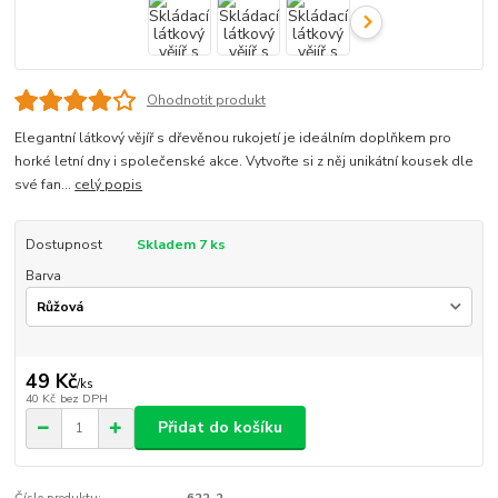
Ohodnotit produkt
Elegantní látkový vějíř s dřevěnou rukojetí je ideálním doplňkem pro
horké letní dny i společenské akce. Vytvořte si z něj unikátní kousek dle
své fan...
celý popis
Dostupnost
Skladem 7 ks
Barva
49 Kč
/
ks
40 Kč
bez DPH
Přidat do košíku