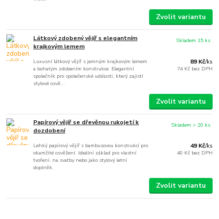
Zvolit variantu
Látkový zdobený vějíř s elegantním
Skladem 15 ks
krajkovým lemem
Luxusní látkový vějíř s jemným krajkovým lemem
89 Kč
/
ks
a bohatým zdobením konstrukce. Elegantní
74 Kč
bez DPH
společník pro společenské události, který zajistí
stylové osvě...
Zvolit variantu
Papírový vějíř se dřevěnou rukojetí k
Skladem > 20 ks
dozdobení
Lehký papírový vějíř s bambusovou konstrukcí pro
49 Kč
/
ks
okamžité osvěžení. Ideální základ pro vlastní
40 Kč
bez DPH
tvoření, na svatby nebo jako stylový letní
doplněk.
Zvolit variantu