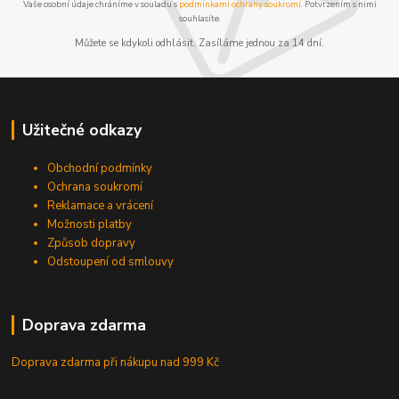
Vaše osobní údaje chráníme v souladu s
podmínkami ochrany soukromí
. Potvrzením s nimi
souhlasíte.
Můžete se kdykoli odhlásit. Zasíláme jednou za 14 dní.
Užitečné odkazy
Obchodní podmínky
Ochrana soukromí
Reklamace a vrácení
Možnosti platby
Způsob dopravy
Odstoupení od smlouvy
Doprava zdarma
Doprava zdarma při nákupu
nad 999 Kč