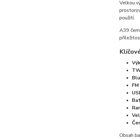
Velkou vý
prostoro
použití.
A39 černý
příležitos
Klíčové
Vý
TW
Blu
FM 
USB
Ba
Ra
Vel
Čer
Obsah ba