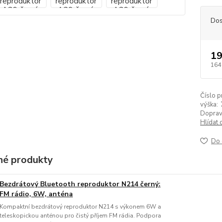
Dos
19
164
Číslo p
výška:
Doprav
Hlídat 
Do 
é produkty
Bezdrátový Bluetooth reproduktor N214 černý:
FM rádio, 6W, anténa
Kompaktní bezdrátový reproduktor N214 s výkonem 6W a
teleskopickou anténou pro čistý příjem FM rádia. Podpora