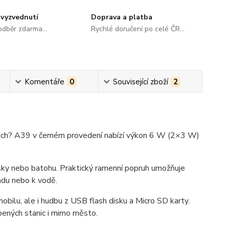
vyzvednutí
Doprava a platba
dběr zdarma...
Rychlé doručení po celé ČR...
Komentáře
0
Související zboží
2
stách? A39 v černém provedení nabízí výkon 6 W (2×3 W)
ašky nebo batohu. Praktický ramenní popruh umožňuje
adu nebo k vodě.
bilu, ale i hudbu z USB flash disku a Micro SD karty.
íbených stanic i mimo město.