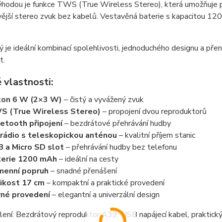
hodou je funkce TWS (True Wireless Stereo), která umožňuje pro
vější stereo zvuk bez kabelů. Vestavěná baterie s kapacitou 1
 je ideální kombinací spolehlivosti, jednoduchého designu a př
t.
 vlastnosti:
kon 6 W (2×3 W)
– čistý a vyvážený zvuk
S (True Wireless Stereo)
– propojení dvou reproduktorů
etooth připojení
– bezdrátové přehrávání hudby
rádio s teleskopickou anténou
– kvalitní příjem stanic
 a Micro SD slot
– přehrávání hudby bez telefonu
terie 1200 mAh
– ideální na cesty
menní popruh
– snadné přenášení
ikost 17 cm
– kompaktní a praktické provedení
né provedení
– elegantní a univerzální design
lení:
Bezdrátový reproduktor A39, USB napájecí kabel, praktick