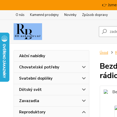
👉 Jsme
O nás
Kamenné prodejny
Novinky
Způsob dopravy
Úvod
R
Akční nabídky
Bezd
Chovatelské potřeby
rádi
Svatební doplňky
Dětský svět
Zavazadla
Reproduktory