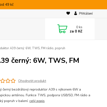
od 49 kč
Přihlášení
0
ks
za
0 Kč
duktor A39 černý: 6W, TWS, FM rádio, popruh
A39 černý: 6W, TWS, FM
Ohodnotit produkt
ký černý bezdrátový reproduktor A39 s výkonem 6W a
opickou anténou. Funkce TWS, podpora USB/SD, FM rádio a
cký popruh v balení.
celý popis