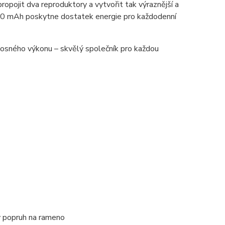
pojit dva reproduktory a vytvořit tak výraznější a
200 mAh poskytne dostatek energie pro každodenní
enosného výkonu – skvělý společník pro každou
ý popruh na rameno