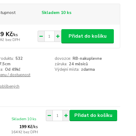
tupnost
Skladem 10 ks
9 Kč
/
ks
Přidat do košíku
 Kč
bez DPH
roduktu:
532
dovozce:
RB-nakuplevne
7.5cm
záruka:
24 měsíců
a:
Od 49kč
Výdejní místa:
zdarma
cenu / dostupnost
oblíbených
Přidat do košíku
Skladem 10 ks
199 Kč
/
ks
164 Kč
bez DPH