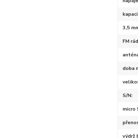
napáje
kapaci
3,5 mm
FM rád
antén
doba n
veliko
S/N
micro
přeno
výdrž 