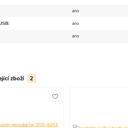
ano
 USB
ano
ano
jící zboží
2