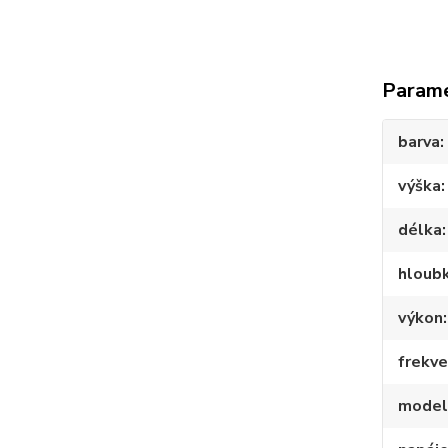
Param
barva
výška
délka
hloub
výkon
frekv
model