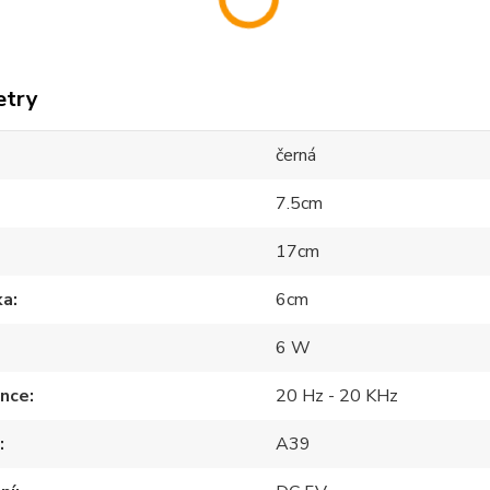
etry
černá
7.5cm
17cm
ka
6cm
6 W
ence
20 Hz - 20 KHz
A39