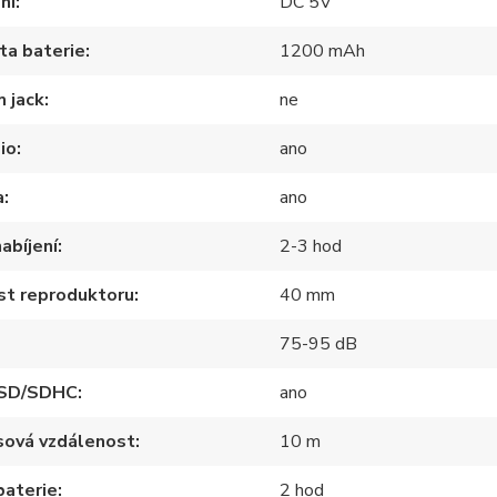
ní
DC 5V
ta baterie
1200 mAh
 jack
ne
io
ano
a
ano
abíjení
2-3 hod
st reproduktoru
40 mm
75-95 dB
 SD/SDHC
ano
sová vzdálenost
10 m
baterie
2 hod