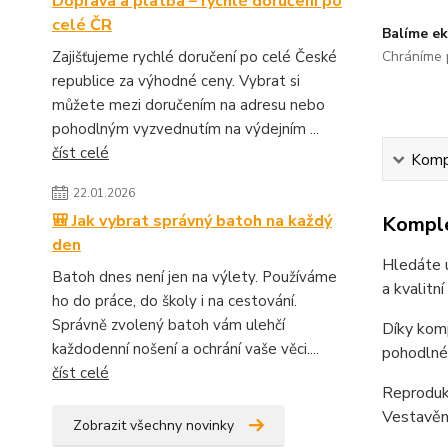
Doprava a platba – rychlé doručení po
celé ČR
Balíme ek
Zajišťujeme rychlé doručení po celé České
Chráníme p
republice za výhodné ceny. Vybrat si
můžete mezi doručením na adresu nebo
pohodlným vyzvednutím na výdejním ...
číst celé
Kompl
22.01.2026
🎒 Jak vybrat správný batoh na každý
Komple
den
Hledáte u
Batoh dnes není jen na výlety. Používáme
a kvalitn
ho do práce, do školy i na cestování.
Správně zvolený batoh vám ulehčí
Díky komp
každodenní nošení a ochrání vaše věci....
pohodlné 
číst celé
Reprodukt
Vestavěné
Zobrazit všechny novinky