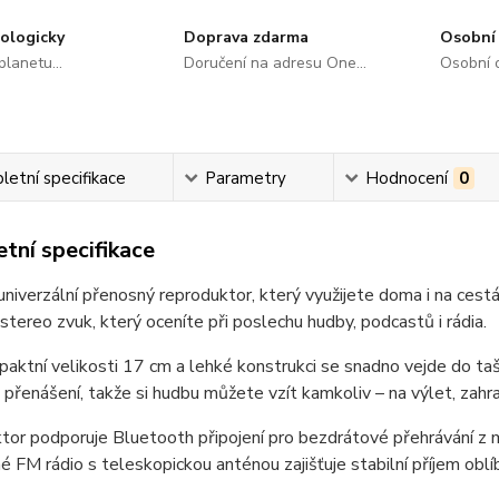
ologicky
Doprava zdarma
Osobní 
lanetu...
Doručení na adresu One...
Osobní o
etní specifikace
Parametry
Hodnocení
0
tní specifikace
niverzální přenosný reproduktor, který využijete doma i na ce
í stereo zvuk, který oceníte při poslechu hudby, podcastů i rádia.
aktní velikosti 17 cm a lehké konstrukci se snadno vejde do t
přenášení, takže si hudbu můžete vzít kamkoliv – na výlet, zahr
or podporuje Bluetooth připojení pro bezdrátové přehrávání z mo
 FM rádio s teleskopickou anténou zajišťuje stabilní příjem obl