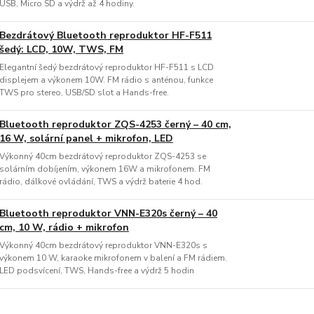
USB, Micro SD a výdrž až 4 hodiny.
Bezdrátový Bluetooth reproduktor HF-F511
šedý: LCD, 10W, TWS, FM
Elegantní šedý bezdrátový reproduktor HF-F511 s LCD
displejem a výkonem 10W. FM rádio s anténou, funkce
TWS pro stereo, USB/SD slot a Hands-free.
Bluetooth reproduktor ZQS-4253 černý – 40 cm,
16 W, solární panel + mikrofon, LED
Výkonný 40cm bezdrátový reproduktor ZQS-4253 se
solárním dobíjením, výkonem 16W a mikrofonem. FM
rádio, dálkové ovládání, TWS a výdrž baterie 4 hod.
Bluetooth reproduktor VNN-E320s černý – 40
cm, 10 W, rádio + mikrofon
Výkonný 40cm bezdrátový reproduktor VNN-E320s s
výkonem 10 W, karaoke mikrofonem v balení a FM rádiem.
LED podsvícení, TWS, Hands-free a výdrž 5 hodin