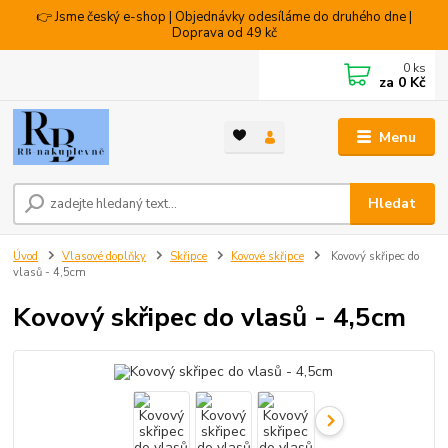
👉 Jsme český e-shop | Objednávky odesíláme do druhého dne |
Doprava od 49 kč
0
ks
za
0 Kč
Menu
Hledat
Úvod
Vlasové doplňky
Skřipce
Kovové skřipce
Kovový skřipec do
vlasů - 4,5cm
Kovový skřipec do vlasů - 4,5cm