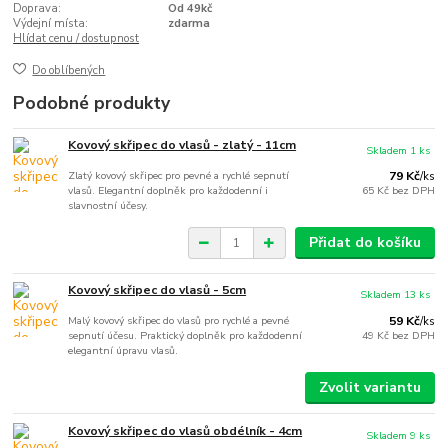
Doprava:
Od 49kč
Výdejní místa:
zdarma
Hlídat cenu / dostupnost
Do oblíbených
Podobné produkty
Kovový skřipec do vlasů - zlatý - 11cm
Skladem 1 ks
Zlatý kovový skřipec pro pevné a rychlé sepnutí
79 Kč
/
ks
vlasů. Elegantní doplněk pro každodenní i
65 Kč
bez DPH
slavnostní účesy.
Přidat do košíku
Kovový skřipec do vlasů - 5cm
Skladem 13 ks
Malý kovový skřipec do vlasů pro rychlé a pevné
59 Kč
/
ks
sepnutí účesu. Praktický doplněk pro každodenní
49 Kč
bez DPH
elegantní úpravu vlasů.
Zvolit variantu
Kovový skřipec do vlasů obdélník - 4cm
Skladem 9 ks