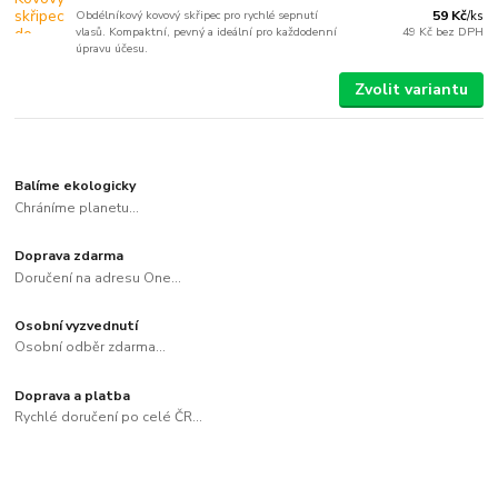
Obdélníkový kovový skřipec pro rychlé sepnutí
59 Kč
/
ks
vlasů. Kompaktní, pevný a ideální pro každodenní
49 Kč
bez DPH
úpravu účesu.
Zvolit variantu
Balíme ekologicky
Chráníme planetu...
Doprava zdarma
Doručení na adresu One...
Osobní vyzvednutí
Osobní odběr zdarma...
Doprava a platba
Rychlé doručení po celé ČR...