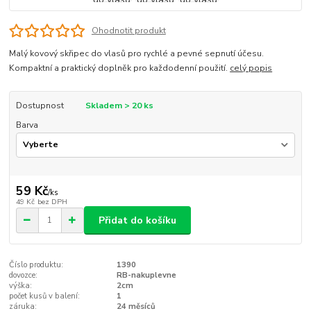
Ohodnotit produkt
Malý kovový skřipec do vlasů pro rychlé a pevné sepnutí účesu.
Kompaktní a praktický doplněk pro každodenní použití.
celý popis
Dostupnost
Skladem > 20 ks
Barva
59 Kč
/
ks
49 Kč
bez DPH
Přidat do košíku
Číslo produktu:
1390
dovozce:
RB-nakuplevne
výška:
2cm
počet kusů v balení:
1
záruka:
24 měsíců