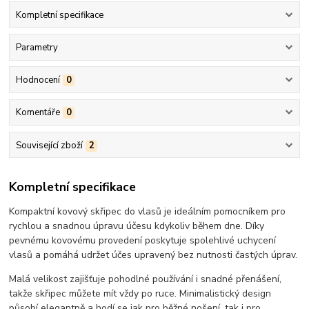
Kompletní specifikace
Parametry
Hodnocení
0
Komentáře
0
Související zboží
2
Kompletní specifikace
Kompaktní kovový skřipec do vlasů je ideálním pomocníkem pro
rychlou a snadnou úpravu účesu kdykoliv během dne. Díky
pevnému kovovému provedení poskytuje spolehlivé uchycení
vlasů a pomáhá udržet účes upravený bez nutnosti častých úprav.
Malá velikost zajišťuje pohodlné používání i snadné přenášení,
takže skřipec můžete mít vždy po ruce. Minimalistický design
působí elegantně a hodí se jak pro běžné nošení, tak i pro