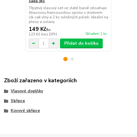
sada 3ks
barva stříbr
Třpytivý vlasový set ve zlaté barvě obsahuje
Elegantní fr
štrasovou francouzskou sponu s motivem
zdobená řado
cik-cak vlny a 2 ks zvlněných pérek. Ideální na
Perfektní vl
plesy a oslavy.
i každodenní
149 Kč
49 Kč
/
ks
/
ks
Skladem 1 ks
123 Kč
bez DPH
40 Kč
bez D
Přidat do košíku
Zboží zařazeno v kategoriích
Vlasové doplňky
Skřipce
Kovové skřipce