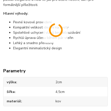
formálnější příležitosti.
Hlavní výhody:
Pevné kovové provedení
Kompaktní velikost ideální na cesty
Spolehlivé uchycení vlasů bez sklouzávání
Rychlá úprava účesu během pár vteřin
Lehký a snadno přenosný
Elegantní minimalistický design
Parametry
výška
2cm
šířka
4,5cm
materiál
kov