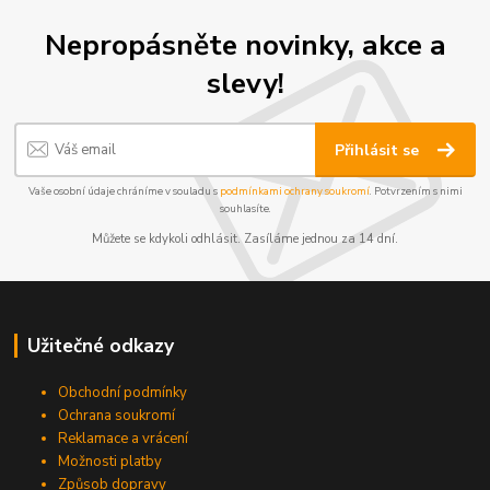
Nepropásněte novinky, akce a
slevy!
Přihlásit se
Vaše osobní údaje chráníme v souladu s
podmínkami ochrany soukromí
. Potvrzením s nimi
souhlasíte.
Můžete se kdykoli odhlásit. Zasíláme jednou za 14 dní.
Užitečné odkazy
Obchodní podmínky
Ochrana soukromí
Reklamace a vrácení
Možnosti platby
Způsob dopravy