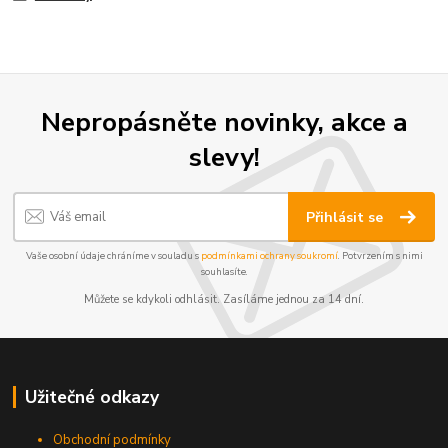
Nepropásněte novinky, akce a
slevy!
Přihlásit se
Vaše osobní údaje chráníme v souladu s
podmínkami ochrany soukromí
. Potvrzením s nimi
souhlasíte.
Můžete se kdykoli odhlásit. Zasíláme jednou za 14 dní.
Užitečné odkazy
Obchodní podmínky