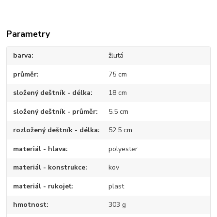
Parametry
barva
žlutá
průměr
75 cm
složený deštník - délka
18 cm
složený deštník - průměr
5.5 cm
rozložený deštník - délka
52.5 cm
materiál - hlava
polyester
materiál - konstrukce
kov
materiál - rukojeť
plast
hmotnost
303 g