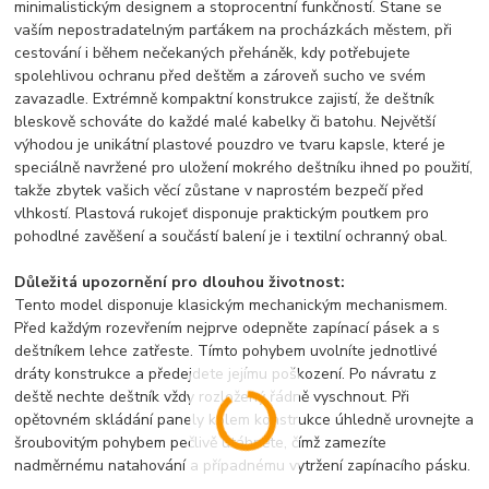
minimalistickým designem a stoprocentní funkčností. Stane se
vaším nepostradatelným parťákem na procházkách městem, při
cestování i během nečekaných přeháněk, kdy potřebujete
spolehlivou ochranu před deštěm a zároveň sucho ve svém
zavazadle. Extrémně kompaktní konstrukce zajistí, že deštník
bleskově schováte do každé malé kabelky či batohu. Největší
výhodou je unikátní plastové pouzdro ve tvaru kapsle, které je
speciálně navržené pro uložení mokrého deštníku ihned po použití,
takže zbytek vašich věcí zůstane v naprostém bezpečí před
vlhkostí. Plastová rukojeť disponuje praktickým poutkem pro
pohodlné zavěšení a součástí balení je i textilní ochranný obal.
Důležitá upozornění pro dlouhou životnost:
Tento model disponuje klasickým mechanickým mechanismem.
Před každým rozevřením nejprve odepněte zapínací pásek a s
deštníkem lehce zatřeste. Tímto pohybem uvolníte jednotlivé
dráty konstrukce a předejdete jejímu poškození. Po návratu z
deště nechte deštník vždy rozložený řádně vyschnout. Při
opětovném skládání panely kolem konstrukce úhledně urovnejte a
šroubovitým pohybem pečlivě utáhněte, čímž zamezíte
nadměrnému natahování a případnému vytržení zapínacího pásku.