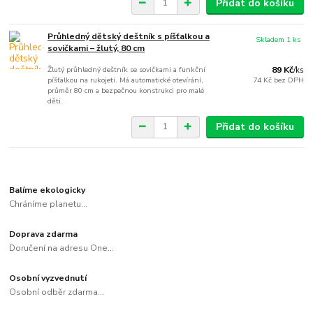
Přidat do košíku
Průhledný dětský deštník s píšťalkou a
Skladem 1 ks
sovičkami – žlutý, 80 cm
Žlutý průhledný deštník se sovičkami a funkční
89 Kč
/
ks
píšťalkou na rukojeti. Má automatické otevírání,
74 Kč
bez DPH
průměr 80 cm a bezpečnou konstrukci pro malé
děti.
Přidat do košíku
Balíme ekologicky
Chráníme planetu...
Doprava zdarma
Doručení na adresu One...
Osobní vyzvednutí
Osobní odběr zdarma...