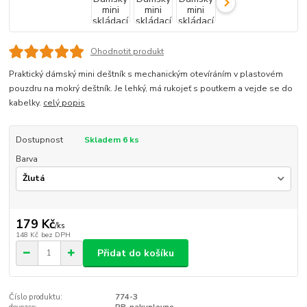
Ohodnotit produkt
Praktický dámský mini deštník s mechanickým otevíráním v plastovém
pouzdru na mokrý deštník. Je lehký, má rukojeť s poutkem a vejde se do
kabelky.
celý popis
Dostupnost
Skladem 6 ks
Barva
179 Kč
/
ks
148 Kč
bez DPH
Přidat do košíku
Číslo produktu:
774-3