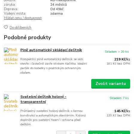
dovozce:
RB-nakuplevne
záruka:
24 měsíců
Doprava:
Od 49kč
Výdejní místa:
zdarma
Hlídat cenu / dostupnost
Do oblíbených
Podobné produkty
Plně automatický skládací deštník
Skladem > 20 ks
Kompaktní plně automatický deštník se sám
219 Kč
/
ks
otevře i částečně zavře stiskem tlačítka. Ideální
181 Kč
bez DPH
parťák do kabelky s praktickým ochranným
obalem.
Zvolit variantu
Svatební deštník holový -
Skladem 7 ks
transparentní
Průhledný svatební holový deštník s černou
145 Kč
/
ks
konstrukcí a automatickým otevíráním. Krásný
120 Kč
bez DPH
doplněk pro svatební focení i ochrana před
deštěm.