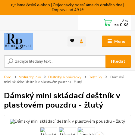
👉 Jsme český e-shop | Objednávky odesíláme do druhého dne |
Doprava od 49 kč
0
ks
za
0 Kč
Menu
Hledat
Úvod
Módní doplňky
Deštníky a pláštěnky
Deštníky
Dámský
mini skládací deštník v plastovém pouzdru - žlutý
Dámský mini skládací deštník v
plastovém pouzdru - žlutý