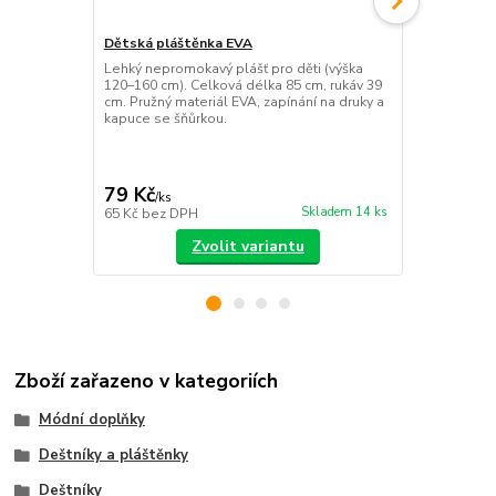
Dětská pláštěnka EVA
Dámská lehká
Lehký nepromokavý plášť pro děti (výška
Něžná dámsk
120–160 cm). Celková délka 85 cm, rukáv 39
potiskem tma
cm. Pružný materiál EVA, zapínání na druky a
doplněk pro 
kapuce se šňůrkou.
podzimu.
79 Kč
99 Kč
/
ks
/
ks
Skladem 14 ks
65 Kč
bez DPH
82 Kč
bez D
Zvolit variantu
Zboží zařazeno v kategoriích
Módní doplňky
Deštníky a pláštěnky
Deštníky