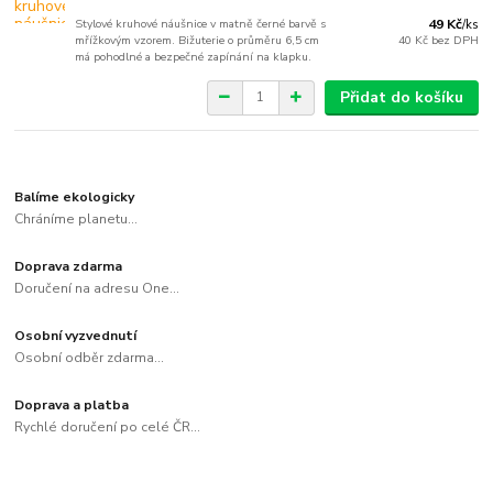
Stylové kruhové náušnice v matně černé barvě s
49 Kč
/
ks
mřížkovým vzorem. Bižuterie o průměru 6,5 cm
40 Kč
bez DPH
má pohodlné a bezpečné zapínání na klapku.
Přidat do košíku
Balíme ekologicky
Chráníme planetu...
Doprava zdarma
Doručení na adresu One...
Osobní vyzvednutí
Osobní odběr zdarma...
Doprava a platba
Rychlé doručení po celé ČR...