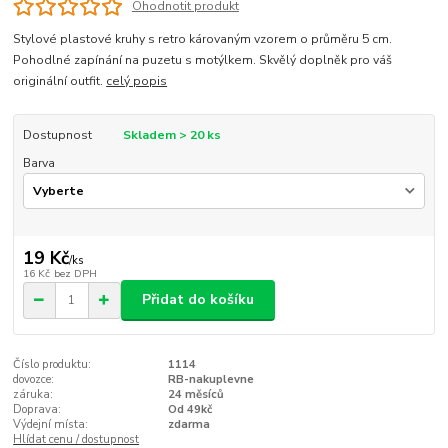
Ohodnotit produkt
Stylové plastové kruhy s retro károvaným vzorem o průměru 5 cm.
Pohodlné zapínání na puzetu s motýlkem. Skvělý doplněk pro váš
originální outfit.
celý popis
Dostupnost
Skladem > 20 ks
Barva
19 Kč
/
ks
16 Kč
bez DPH
Přidat do košíku
Číslo produktu:
1114
dovozce:
RB-nakuplevne
záruka:
24 měsíců
Doprava:
Od 49kč
Výdejní místa:
zdarma
Hlídat cenu / dostupnost