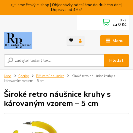
👉 Jsme český e-shop | Objednávky odesíláme do druhého dne |
Doprava od 49 kč
0
ks
za
0 Kč
Menu
Hledat
Úvod
Šperky
Bižuterní náušnice
Široké retro náušnice kruhy s
károvaným vzorem – 5 cm
Široké retro náušnice kruhy s
károvaným vzorem – 5 cm