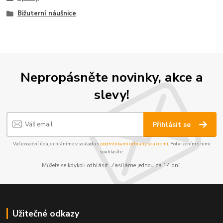
Bižuterní náušnice
Nepropásněte novinky, akce a
slevy!
Přihlásit se
Vaše osobní údaje chráníme v souladu s
podmínkami ochrany soukromí
. Potvrzením s nimi
souhlasíte.
Můžete se kdykoli odhlásit. Zasíláme jednou za 14 dní.
Užitečné odkazy