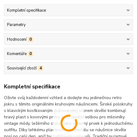
Kompletní specifikace
Parametry
Hodnocení
0
Komentáře
0
Související zboží
4
Kompletní specifikace
Oživte svůj každodenní vzhled a dodejte mu jedinečnou retro
jiskru s těmito originálními kruhovými náušnicemi. Široké polokruhy
s klasickým kostkovaným (károvaným) vzorem skvěle kombinují
hravý plast s kovovými prvky. Jsou ideální volbou pro milovníky
vintage módy, ležérního stylu i jako výrazný prvek k jednoduchému
outfitu. Díky lehkému plastovému materiálu se náušnice skvěle
nosí po celý den, aniž by zatěžovaly vaše uši. Tradiční puzetové