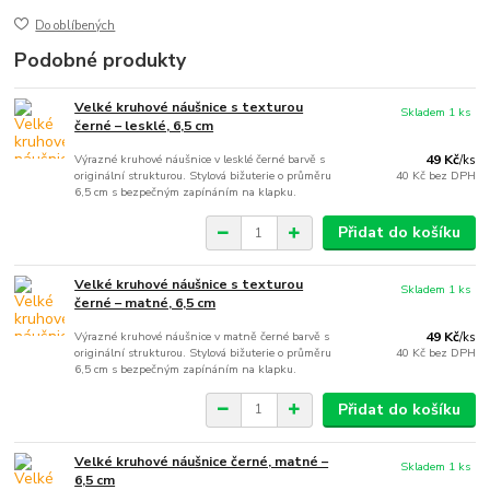
Do oblíbených
Podobné produkty
Velké kruhové náušnice s texturou
Skladem 1 ks
černé – lesklé, 6,5 cm
Výrazné kruhové náušnice v lesklé černé barvě s
49 Kč
/
ks
originální strukturou. Stylová bižuterie o průměru
40 Kč
bez DPH
6,5 cm s bezpečným zapínáním na klapku.
Přidat do košíku
Velké kruhové náušnice s texturou
Skladem 1 ks
černé – matné, 6,5 cm
Výrazné kruhové náušnice v matně černé barvě s
49 Kč
/
ks
originální strukturou. Stylová bižuterie o průměru
40 Kč
bez DPH
6,5 cm s bezpečným zapínáním na klapku.
Přidat do košíku
Velké kruhové náušnice černé, matné –
Skladem 1 ks
6,5 cm