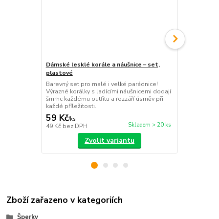
Dámské lesklé korále a náušnice – set,
Dětské korá
plastové
růžová barv
Barevný set pro malé i velké parádnice!
Perfektní d
Výrazné korálky s ladícími náušnicemi dodají
princeznu! N
šmrnc každému outfitu a rozzáří úsměv při
ve světle rů
každé příležitosti.
každý vybraný
59 Kč
49 Kč
/
ks
/
ks
Skladem > 20 ks
49 Kč
bez DPH
40 Kč
bez D
Zvolit variantu
Zboží zařazeno v kategoriích
Šperky