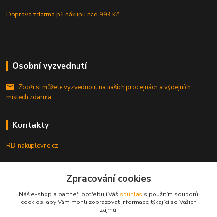
Doprava zdarma při nákupu
nad 999 Kč
Osobní vyzvednutí
Zboží si můžete vyzvednout na našich prodejnách a výdejních
místech zdarma.
Kontakty
RB-nakuplevne.cz
Zákaznická podpora
Zpracování cookies
+420 222722421
(Po-Pá, 8-17 hod.)
Náš e-shop a partneři potřebují Váš
souhlas
s použitím souborů
cookies, aby Vám mohli zobrazovat informace týkající se Vašich
info@rb-nakuplevne.cz
zájmů.