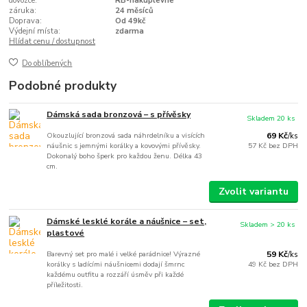
dovozce:
RB-nakuplevne
záruka:
24 měsíců
Doprava:
Od 49kč
Výdejní místa:
zdarma
Hlídat cenu / dostupnost
Do oblíbených
Podobné produkty
Dámská sada bronzová – s přívěsky
Skladem 20 ks
Okouzlující bronzová sada náhrdelníku a visících
69 Kč
/
ks
náušnic s jemnými korálky a kovovými přívěsky.
57 Kč
bez DPH
Dokonalý boho šperk pro každou ženu. Délka 43
cm.
Zvolit variantu
Dámské lesklé korále a náušnice – set,
Skladem > 20 ks
plastové
Barevný set pro malé i velké parádnice! Výrazné
59 Kč
/
ks
korálky s ladícími náušnicemi dodají šmrnc
49 Kč
bez DPH
každému outfitu a rozzáří úsměv při každé
příležitosti.