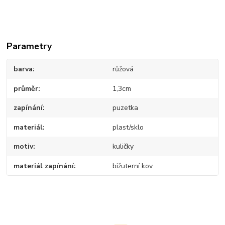
Parametry
barva
růžová
průměr
1,3cm
zapínání
puzetka
materiál
plast/sklo
motiv
kuličky
materiál zapínání
bižuterní kov