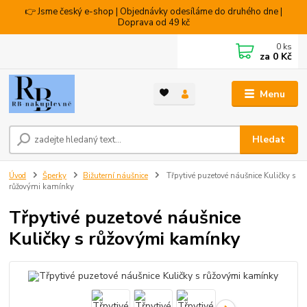
👉 Jsme český e-shop | Objednávky odesíláme do druhého dne |
Doprava od 49 kč
0
ks
za
0 Kč
Menu
Hledat
Úvod
Šperky
Bižuterní náušnice
Třpytivé puzetové náušnice Kuličky s
růžovými kamínky
Třpytivé puzetové náušnice
Kuličky s růžovými kamínky