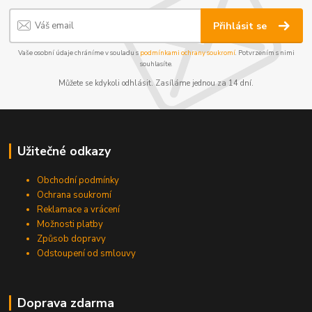
Přihlásit se
Vaše osobní údaje chráníme v souladu s
podmínkami ochrany soukromí
. Potvrzením s nimi
souhlasíte.
Můžete se kdykoli odhlásit. Zasíláme jednou za 14 dní.
Užitečné odkazy
Obchodní podmínky
Ochrana soukromí
Reklamace a vrácení
Možnosti platby
Způsob dopravy
Odstoupení od smlouvy
Doprava zdarma