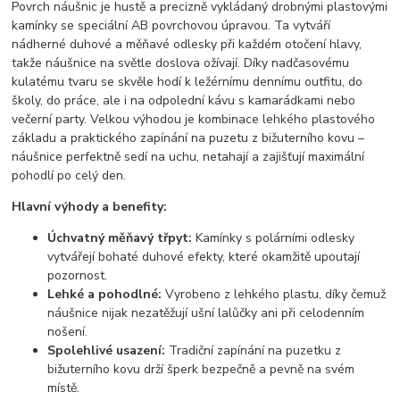
Povrch náušnic je hustě a precizně vykládaný drobnými plastovými
kamínky se speciální AB povrchovou úpravou. Ta vytváří
nádherné duhové a měňavé odlesky při každém otočení hlavy,
takže náušnice na světle doslova ožívají. Díky nadčasovému
kulatému tvaru se skvěle hodí k ležérnímu dennímu outfitu, do
školy, do práce, ale i na odpolední kávu s kamarádkami nebo
večerní party. Velkou výhodou je kombinace lehkého plastového
základu a praktického zapínání na puzetu z bižuterního kovu –
náušnice perfektně sedí na uchu, netahají a zajišťují maximální
pohodlí po celý den.
Hlavní výhody a benefity:
Úchvatný měňavý třpyt:
Kamínky s polárními odlesky
vytvářejí bohaté duhové efekty, které okamžitě upoutají
pozornost.
Lehké a pohodlné:
Vyrobeno z lehkého plastu, díky čemuž
náušnice nijak nezatěžují ušní lalůčky ani při celodenním
nošení.
Spolehlivé usazení:
Tradiční zapínání na puzetku z
bižuterního kovu drží šperk bezpečně a pevně na svém
místě.