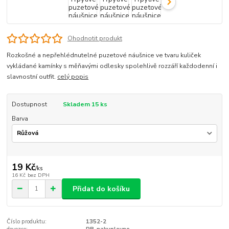
Ohodnotit produkt
Rozkošné a nepřehlédnutelné puzetové náušnice ve tvaru kuliček
vykládané kamínky s měňavými odlesky spolehlivě rozzáří každodenní i
slavnostní outfit.
celý popis
Dostupnost
Skladem 15 ks
Barva
19 Kč
/
ks
16 Kč
bez DPH
Přidat do košíku
Číslo produktu:
1352-2