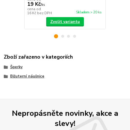
19 Kč
/
ks
59 Kč
cena od
/
ks
Skladem > 20 ks
16 Kč
bez DPH
49 Kč
bez D
Zvolit variantu
Zboží zařazeno v kategoriích
Šperky
Bižuterní náušnice
Nepropásněte novinky, akce a
slevy!