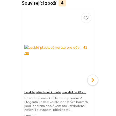
Související zboží
4
Lesklé plastové korále pro děti – 42 cm
Dámské leskl
plastové
Rozzařte úsměv každé malé parádnici!
Elegantní lesklé korále v pestrých barvách
Barevný set 
jsou ideálním doplňkem pro každodenní
Výrazné korá
nošení i slavnostní příležitosti...
šmrnc každém
každé příleži
cena od