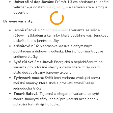
Univerzální doplňování:
Průměr 1,3 cm představuje ideální
velikost – je dostatečně výrazný, ale zároveň stále jemný a
decentní.
Barevné varianty:
Jemně růžová:
Romantická a něžná varianta se světle
růžovým základem a kamínky, která podtrhne vaši ženskost
a skvěle ladí s jarními outfity.
Křišťálově bílá:
Nadčasová klasika s čistým bílým
podkladem a duhovými odlesky, která připomíná třpytivé
sněhové vločky.
Sytě růžová / Malinová:
Energická a nepřehlédnutelná
varianta pro odvážné slečny a dámy, které chtějí svému
stylu dodat výrazný barevný akcent.
Tyrkysově modrá:
Svěží letní varianta evokující barvu
mořské hladiny, která skvěle prosvětlí tmavší vlasy i
jednoduchá trička.
Tmavě fialová:
Tajemná a elegantní varianta se sytě
modro-fialovými tóny, ideální pro večerní akce nebo k
doladění formálnějšího looku.