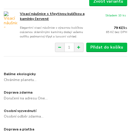
Zvolit variantu
Visací náušnice s třpytivou kuličkou a
Skladem 10 ks
kamínky červené
Elegantní visací náušnice s výraznou kuličkou
79 Kč
/
ks
osázenou skleněnými kamínky dodají vašemu
65 Kč
bez DPH
outfitu podmanivý třpyt a luxusní vzhled.
Přidat do košíku
Balíme ekologicky
Chráníme planetu...
Doprava zdarma
Doručení na adresu One...
Osobní vyzvednutí
Osobní odběr zdarma...
Doprava a platba