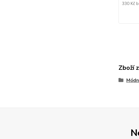
330 Kč
b
Zboží 
Módn
N