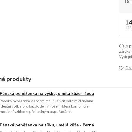
Dos
14
123
Číslo p
záruka:
Výdejní
Do 
é produkty
Pánská peněženka na výšku, umělá kůže - šedá
Pánská peněženka v šedém melíru s vertikálním členěním.
Ideální volba pro každodenní nošení, která kombinuje
moderní vzhled s přehledným uspořádáním.
Pánská peněženka na šířku, umělá kůže - černá