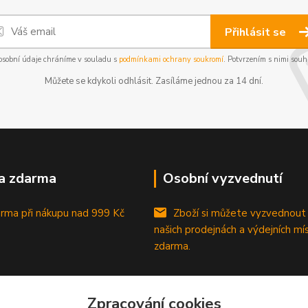
Přihlásit se
osobní údaje chráníme v souladu s
podmínkami ochrany soukromí
. Potvrzením s nimi souhl
Můžete se kdykoli odhlásit. Zasíláme jednou za 14 dní.
a zdarma
Osobní vyzvednutí
rma při nákupu
nad 999 Kč
Zboží si můžete vyzvednout
našich prodejnách a výdejních mí
zdarma.
Zpracování cookies