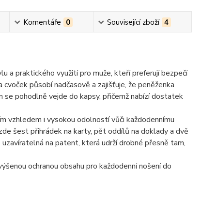
Komentáře
0
Související zboží
4
 a praktického využití pro muže, kteří preferují bezpečí
na cvoček působí nadčasově a zajišťuje, že peněženka
 se pohodlně vejde do kapsy, přičemž nabízí dostatek
ním vzhledem i vysokou odolností vůči každodennímu
zde šest přihrádek na karty, pět oddílů na doklady a dvě
uzavíratelná na patent, která udrží drobné přesně tam,
zvýšenou ochranou obsahu pro každodenní nošení do