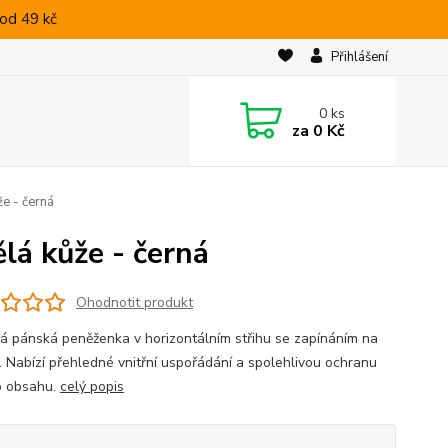
od 49 kč
Přihlášení
0
ks
za
0 Kč
e - černá
lá kůže - černá
Ohodnotit produkt
ká pánská peněženka v horizontálním střihu se zapínáním na
. Nabízí přehledné vnitřní uspořádání a spolehlivou ochranu
o obsahu.
celý popis