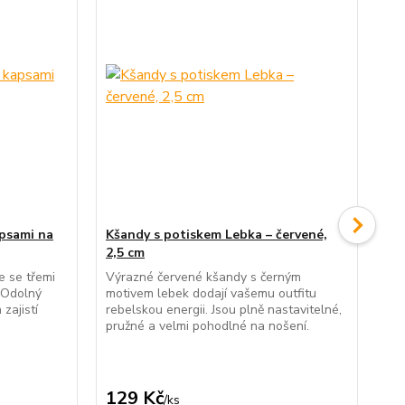
apsami na
Kšandy s potiskem Lebka – červené,
Pl
2,5 cm
če
e se třemi
Výrazné červené kšandy s černým
Čer
 Odolný
motivem lebek dodají vašemu outfitu
prů
zajistí
rebelskou energii. Jsou plně nastavitelné,
sti
pružné a velmi pohodlné na nošení.
pla
bal
249
Uše
129 Kč
2
/
ks