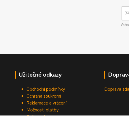
Vaše 
Užitečné odkazy
Doprav
Obchodní podmínky
Doprava zda
Ochrana soukromí
Reklamace a vrácení
Možnosti platby
Způsob dopravy
Odstoupení od smlouvy