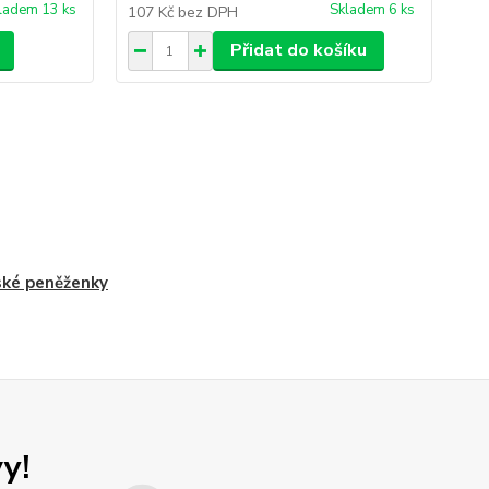
ladem 13 ks
Skladem 6 ks
107 Kč
bez DPH
18
Přidat do košíku
ké peněženky
y!