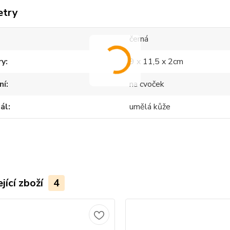
etry
černá
ry
9 x 11,5 x 2cm
ní
na cvoček
ál
umělá kůže
jící zboží
4