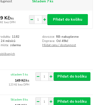
tupnost
Skladem 7 ks
9 Kč
/
ks
Přidat do košíku
 Kč
bez DPH
roduktu:
1182
dovozce:
RB-nakuplevne
24 měsíců
Doprava:
Od 49kč
 místa:
zdarma
Hlídat cenu / dostupnost
oblíbených
skladem 5 ks
Přidat do košíku
149 Kč
/
ks
123 Kč
bez DPH
Skladem 8 ks
Přidat do košíku