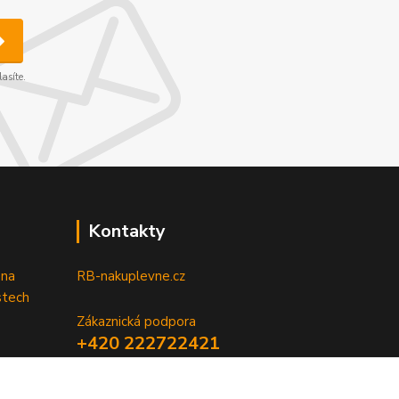
asíte.
Kontakty
 na
RB-nakuplevne.cz
stech
Zákaznická podpora
+420 222722421
(Po-Pá, 8-17 hod.)