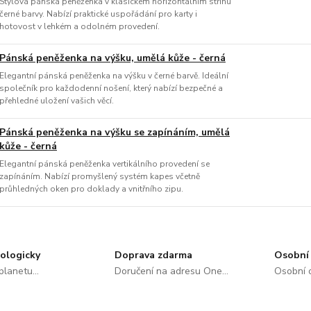
Stylová pánská peněženka v klasickém horizontálním střihu
černé barvy. Nabízí praktické uspořádání pro karty i
hotovost v lehkém a odolném provedení.
Pánská peněženka na výšku, umělá kůže - černá
Elegantní pánská peněženka na výšku v černé barvě. Ideální
společník pro každodenní nošení, který nabízí bezpečné a
přehledné uložení vašich věcí.
Pánská peněženka na výšku se zapínáním, umělá
kůže - černá
Elegantní pánská peněženka vertikálního provedení se
zapínáním. Nabízí promyšlený systém kapes včetně
průhledných oken pro doklady a vnitřního zipu.
ologicky
Doprava zdarma
Osobní 
lanetu...
Doručení na adresu One...
Osobní o