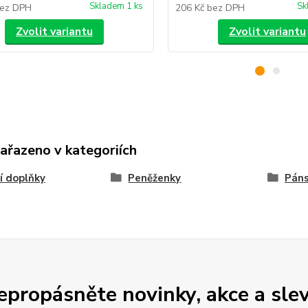
Skladem 1 ks
Sk
ez DPH
206 Kč
bez DPH
Zvolit variantu
Zvolit variantu
zařazeno v kategoriích
í doplňky
Peněženky
Páns
epropásněte novinky, akce a slev