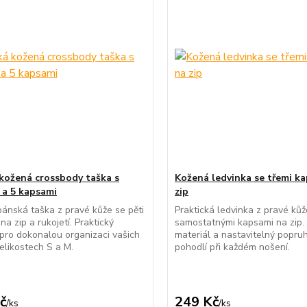
kožená crossbody taška s
Kožená ledvinka se třemi k
í a 5 kapsami
zip
 pánská taška z pravé kůže se pěti
Praktická ledvinka z pravé kůž
na zip a rukojetí. Praktický
samostatnými kapsami na zip.
pro dokonalou organizaci vašich
materiál a nastavitelný popruh 
velikostech S a M.
pohodlí při každém nošení.
č
249 Kč
/
ks
/
ks