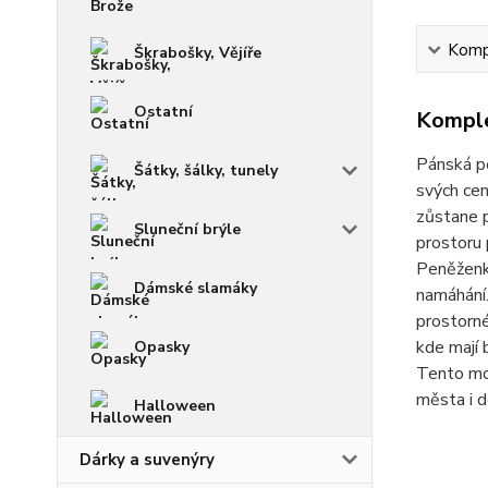
Kompl
Škrabošky, Vějíře
Ostatní
Komple
Pánská pe
Šátky, šálky, tunely
svých cen
zůstane 
Sluneční brýle
prostoru 
Peněženk
Dámské slamáky
namáhání.
prostorné
kde mají 
Opasky
Tento mod
města i d
Halloween
Dárky a suvenýry