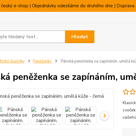
 český e-shop | Objednávky odesíláme do druhého dne | Doprava 
Hledat
ódní doplňky
Peněženky
Pánská peněženka se zapínáním, umělá kůž
ká peněženka se zapínáním, umě
Klasic
cvoček
vašeh