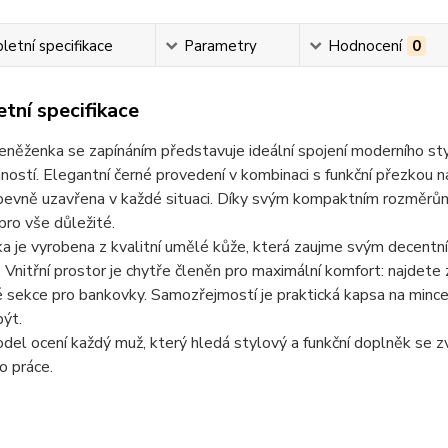
etní specifikace
Parametry
Hodnocení
0
tní specifikace
něženka se zapínáním představuje ideální spojení moderního stylu
ností. Elegantní černé provedení v kombinaci s funkční přezkou 
pevně uzavřena v každé situaci. Díky svým kompaktním rozměrům
pro vše důležité.
a je vyrobena z kvalitní umělé kůže, která zaujme svým decent
 Vnitřní prostor je chytře členěn pro maximální komfort: najdete 
 sekce pro bankovky. Samozřejmostí je praktická kapsa na mince 
být.
el ocení každý muž, který hledá stylový a funkční doplněk se 
o práce.