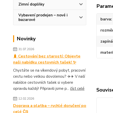
Zimní doplňky
Param
Vybavení prodejen – nové i
barva
bazarové
rozmě
Novinky
zapíná
31.07.2026
materi
🧳 Cestování bez starostí: Objevte
naši nabídku cestovních tašek! ✨
Chystáte se na víkendový pobyt, pracovní
cestu nebo velkou dovolenou? ✈️✈️ V naší
nabídce cestovních tašek si vybere
opravdu každý! Připravili jsme p...
číst celé
Souvise
12.02.2026
Doprava a platba – rychlé doručení po
celé ČR