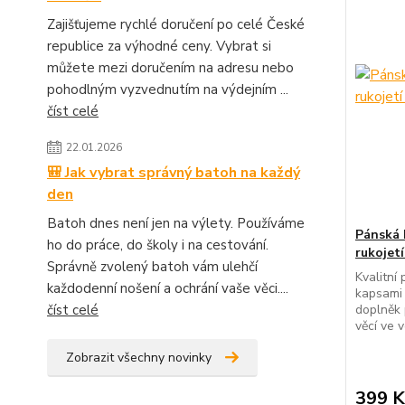
Zajišťujeme rychlé doručení po celé České
republice za výhodné ceny. Vybrat si
můžete mezi doručením na adresu nebo
pohodlným vyzvednutím na výdejním ...
číst celé
22.01.2026
🎒 Jak vybrat správný batoh na každý
den
Batoh dnes není jen na výlety. Používáme
Pánská 
ho do práce, do školy i na cestování.
rukojet
Správně zvolený batoh vám ulehčí
Kvalitní
každodenní nošení a ochrání vaše věci....
kapsami 
číst celé
doplněk 
věcí ve 
Zobrazit všechny novinky
399 K