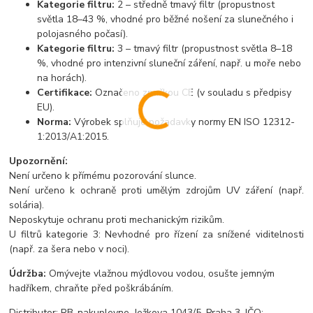
Kategorie filtru:
2 – středně tmavý filtr (propustnost
světla 18–43 %, vhodné pro běžné nošení za slunečného i
polojasného počasí).
Kategorie filtru:
3 – tmavý filtr (propustnost světla 8–18
%, vhodné pro intenzivní sluneční záření, např. u moře nebo
na horách).
Certifikace:
Označeno značkou CE (v souladu s předpisy
EU).
Norma:
Výrobek splňuje požadavky normy EN ISO 12312-
1:2013/A1:2015.
Upozornění:
Není určeno k přímému pozorování slunce.
Není určeno k ochraně proti umělým zdrojům UV záření (např.
solária).
Neposkytuje ochranu proti mechanickým rizikům.
U filtrů kategorie 3: Nevhodné pro řízení za snížené viditelnosti
(např. za šera nebo v noci).
Údržba:
Omývejte vlažnou mýdlovou vodou, osušte jemným
hadříkem, chraňte před poškrábáním.
Distributor: RB-nakuplevne, Ježkova 1043/5, Praha 3, IČO: