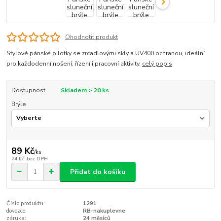
Ohodnotit produkt
Stylové pánské pilotky se zrcadlovými skly a UV400 ochranou, ideální
pro každodenní nošení, řízení i pracovní aktivity.
celý popis
Dostupnost
Skladem > 20 ks
Brýle
89 Kč
/
ks
74 Kč
bez DPH
Přidat do košíku
Číslo produktu:
1291
dovozce:
RB-nakuplevne
záruka:
24 měsíců