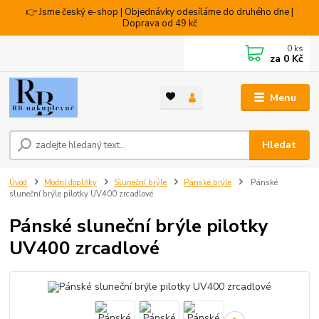
👉 Jsme český e-shop | Objednávky odesíláme do druhého dne |
Doprava od 49 kč
0
ks
za
0 Kč
Menu
Hledat
Úvod
Módní doplňky
Sluneční brýle
Pánské brýle
Pánské
sluneční brýle pilotky UV400 zrcadlové
Pánské sluneční brýle pilotky
UV400 zrcadlové