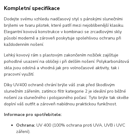
Kompletní specifikace
Dodejte svému vzhledu nadčasový styl s pánskými slunečními
brýlemi ve tvaru pilotek, které patří mezi nejoblíbenější klasiku.
Elegantní kovová konstrukce v kombinaci se zrcadlovými skly
působí moderně a zároveň poskytuje spolehlivou ochranu při
každodenním nošení.
Lehký kovový rám s plastovým zakončením nožiček zajišťuje
pohodlné usazení na obličeji i při delším nošení. Polykarbonátová
skla jsou odolná a vhodná jak pro volnočasové aktivity, tak i
pracovní využití.
Díky UV400 ochraně chrání brýle váš zrak před škodlivým
slunečním zářením, zatímco filtr kategorie 2 je ideální pro běžné
nošení za slunečného i polojasného počasí. Tyto brýle tak skvěle
doplní váš outfit a zároveň nabídnou praktickou funkčnost.
Informace pro spotřebitele:
Ochrana:
UV 400 (100% ochrana proti UVA, UVB i UVC
záření).