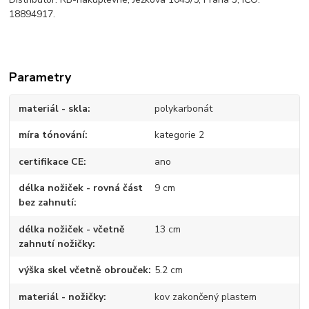
18894917.
Parametry
materiál - skla
polykarbonát
míra tónování
kategorie 2
certifikace CE
ano
délka nožiček - rovná část
9 cm
bez zahnutí
délka nožiček - včetně
13 cm
zahnutí nožičky
výška skel včetně obrouček
5.2 cm
materiál - nožičky
kov zakončený plastem