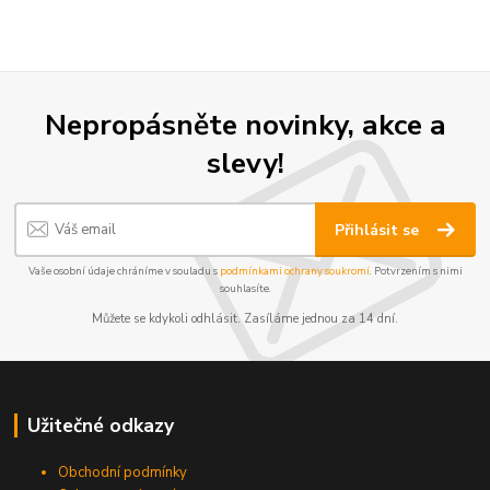
Nepropásněte novinky, akce a
slevy!
Přihlásit se
Vaše osobní údaje chráníme v souladu s
podmínkami ochrany soukromí
. Potvrzením s nimi
souhlasíte.
Můžete se kdykoli odhlásit. Zasíláme jednou za 14 dní.
Užitečné odkazy
Obchodní podmínky