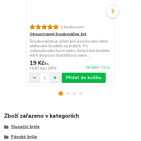
Pevné pouzd
2 hodnocení
Stylové pev
Oboustranný šroubováček 3v1
žíhanou text
Šroubováček je určen pro povolování nebo
spolehlivě o
utahování šroubků na brýlích. Po
poškrábáním 
odšroubování horní nebo dolní části budete
mít k dispozici buď křížový nebo ...
19 Kč
79 Kč
/
ks
/
ks
Skladem 15 ks
16 Kč
bez DPH
65 Kč
bez D
Přidat do košíku
Zboží zařazeno v kategoriích
Sluneční brýle
Pánské brýle