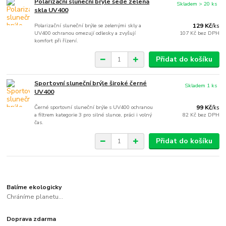
Polarizační sluneční brýle šedé zelená
Skladem > 20 ks
skla UV400
Polarizační sluneční brýle se zelenými skly a
129 Kč
/
ks
UV400 ochranou omezují odlesky a zvyšují
107 Kč
bez DPH
komfort při řízení.
Přidat do košíku
Sportovní sluneční brýle široké černé
Skladem 1 ks
UV400
Černé sportovní sluneční brýle s UV400 ochranou
99 Kč
/
ks
a filtrem kategorie 3 pro silné slunce, práci i volný
82 Kč
bez DPH
čas.
Přidat do košíku
Balíme ekologicky
Chráníme planetu...
Doprava zdarma