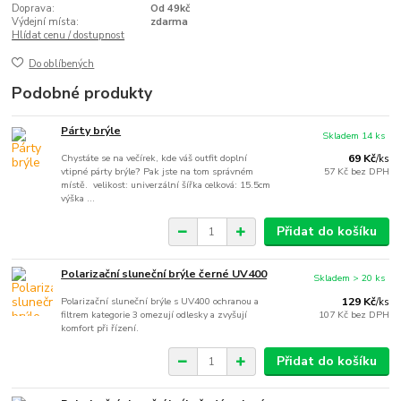
Doprava:
Od 49kč
Výdejní místa:
zdarma
Hlídat cenu / dostupnost
Do oblíbených
Podobné produkty
Párty brýle
Skladem 14 ks
Chystáte se na večírek, kde váš outfit doplní
69 Kč
/
ks
vtipné párty brýle? Pak jste na tom správném
57 Kč
bez DPH
místě. velikost: univerzální šířka celková: 15.5cm
výška ...
Přidat do košíku
Polarizační sluneční brýle černé UV400
Skladem > 20 ks
Polarizační sluneční brýle s UV400 ochranou a
129 Kč
/
ks
filtrem kategorie 3 omezují odlesky a zvyšují
107 Kč
bez DPH
komfort při řízení.
Přidat do košíku