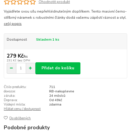
Ohodnotit produkt
Vyjádřete svou sílu nepřehlédnutelným doplňkem. Tento masivní černo-
stříbrný náramek s robustními články dodá vašemu zápěstí ráznost a styl.
celý popis
Dostupnost
Skladem 1 ks
279 Kč
/
ks
231 Kč
bez DPH
Přidat do košíku
Číslo produktu:
711
dovozce:
RB-nakuplevne
záruka:
24 měsíců
Doprava:
Od 49kč
Výdejní místa:
zdarma
Hlídat cenu / dostupnost
Do oblíbených
Podobné produkty