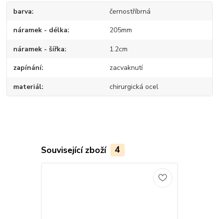
barva
černostříbrná
náramek - délka
205mm
náramek - šířka
1.2cm
zapínání
zacvaknutí
materiál
chirurgická ocel
Související zboží
4