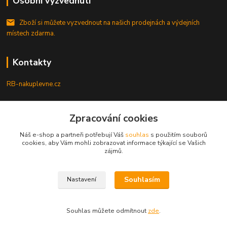
Osobní vyzvednutí
Zboží si můžete vyzvednout na našich prodejnách a výdejních
místech zdarma.
Kontakty
RB-nakuplevne.cz
Zákaznická podpora
Zpracování cookies
+420 222722421
(Po-Pá, 8-17 hod.)
Náš e-shop a partneři potřebují Váš
souhlas
s použitím souborů
cookies, aby Vám mohli zobrazovat informace týkající se Vašich
info@rb-nakuplevne.cz
zájmů.
Souhlasím
Nastavení
Souhlas můžete odmítnout
zde
.
Vytvořeno na
Eshop-rychle.cz