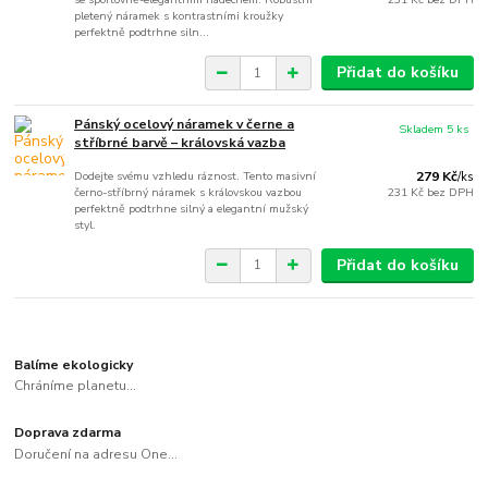
pletený náramek s kontrastními kroužky
perfektně podtrhne siln...
Přidat do košíku
Pánský ocelový náramek v černe a
Skladem 5 ks
stříbrné barvě – královská vazba
Dodejte svému vzhledu ráznost. Tento masivní
279 Kč
/
ks
černo-stříbrný náramek s královskou vazbou
231 Kč
bez DPH
perfektně podtrhne silný a elegantní mužský
styl.
Přidat do košíku
Balíme ekologicky
Chráníme planetu...
Doprava zdarma
Doručení na adresu One...