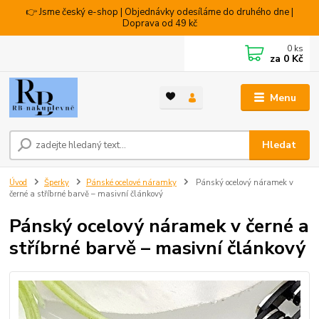
👉 Jsme český e-shop | Objednávky odesíláme do druhého dne |
Doprava od 49 kč
0
ks
za
0 Kč
Menu
Hledat
Úvod
Šperky
Pánské ocelové náramky
Pánský ocelový náramek v
černé a stříbrné barvě – masivní článkový
Pánský ocelový náramek v černé a
stříbrné barvě – masivní článkový