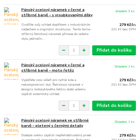
Pánský ocelový náramek v černé a
skladem 3 ks
stříbrné barvě – s vroubkovanými dílky
Osvěžte svůj vzhled doplňkem s industriálním
279 Kč
/
ks
nádechem a originální strukturou. Tento černo-
231 Kč
bez DPH
stříbrný řetízkový náramek přinese do vašeho
stylu jedinečn...
Přidat do košíku
Pánský ocelový náramek v černé a
Skladem 1 ks
stříbrné barvě – moto řetěz
Vyjádřete svou vášeň pro rychlá kola a
279 Kč
/
ks
nekompromisní styl. Řetízkový náramek v
231 Kč
bez DPH
designu motocyklového řetězu dodá vašemu
zápěstí autentický vzhled.
Přidat do košíku
Pánský ocelový náramek ve stříbrné
Skladem 1 ks
barvě – pletený s černými detaily
Dodejte svému zápěstí nepřehlédnutelný prvek
279 Kč
/
ks
se sportovně-elegantním nádechem. Robustní
231 Kč
bez DPH