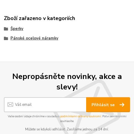
Zboží zařazeno v kategoriích
Šperky
Pánské ocelové náramky
Nepropásněte novinky, akce a
slevy!
Přihlásit se
Vaše osobní údaje chráníme v souladu s
podmínkami ochrany soukromí
. Potvrzením s nimi
souhlasíte.
Můžete se kdykoli odhlásit. Zasíláme jednou za 14 dní.