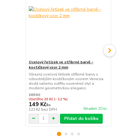
Ocelový řetízek ve stříbrné barvě –
Ocelový řetí
kostičkový vzor 2 mm
obdélníčky
Výrazný ocelový řetízek stříbrné barvy s
Jemný ocelov
robustnějším kostičkovým vzorem Venezia
detailní str
dodá vašemu outfitu suverénní styl a
vkusně podtr
moderní geometrickou eleganci.
minimalistic
169 Kč
169 Kč
Ušetříte 20 Kč
(- 12 %)
Ušetříte 20 K
149 Kč
149 Kč
/
ks
/
ks
Skladem 20 ks
123 Kč
bez DPH
123 Kč
bez 
Přidat do košíku