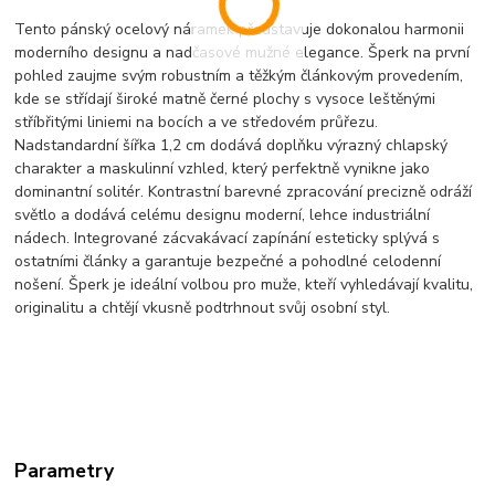
Tento pánský ocelový náramek představuje dokonalou harmonii
moderního designu a nadčasové mužné elegance. Šperk na první
pohled zaujme svým robustním a těžkým článkovým provedením,
kde se střídají široké matně černé plochy s vysoce leštěnými
stříbřitými liniemi na bocích a ve středovém průřezu.
Nadstandardní šířka 1,2 cm dodává doplňku výrazný chlapský
charakter a maskulinní vzhled, který perfektně vynikne jako
dominantní solitér. Kontrastní barevné zpracování precizně odráží
světlo a dodává celému designu moderní, lehce industriální
nádech. Integrované zácvakávací zapínání esteticky splývá s
ostatními články a garantuje bezpečné a pohodlné celodenní
nošení. Šperk je ideální volbou pro muže, kteří vyhledávají kvalitu,
originalitu a chtějí vkusně podtrhnout svůj osobní styl.
Parametry