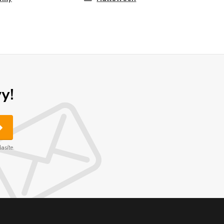
y!
asíte.