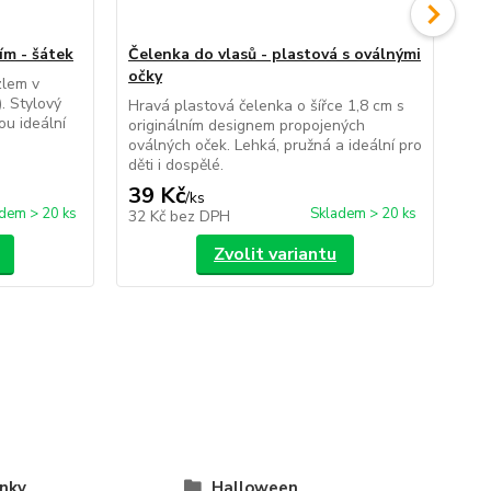
ím - šátek
Čelenka do vlasů - plastová s oválnými
Čel
očky
zlem v
Šir
. Stylový
ele
Hravá plastová čelenka o šířce 1,8 cm s
ou ideální
cm.
originálním designem propojených
pro
oválných oček. Lehká, pružná a ideální pro
děti i dospělé.
39 Kč
69
/
ks
dem > 20 ks
Skladem > 20 ks
32 Kč
bez DPH
57
Zvolit variantu
nky
Halloween