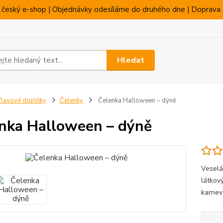
 český e-shop | Objednávky odesíláme do druhého dne | Doprava 
Hledat
lasové doplňky
Čelenky
Čelenka Halloween – dýně
nka Halloween – dýně
Veselá
látkový
karnev