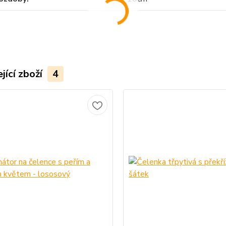
jící zboží
4