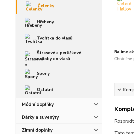
Čelenky
Hřebeny
Tvořítka do vlasů
Balíme ek
Štrasové a perličkové
ozdoby do vlasů
Chráníme p
Spony
Ostatní
Kompl
Módní doplňky
Komple
Dárky a suvenýry
Rozpruďte
Zimní doplňky
Tato tema