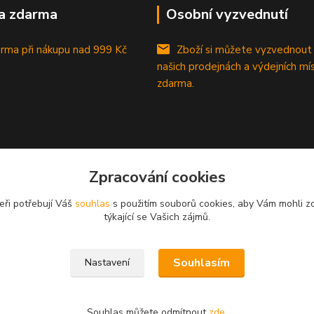
a zdarma
Osobní vyzvednutí
rma při nákupu
nad 999 Kč
Zboží si můžete vyzvednout
našich prodejnách a výdejních mí
zdarma.
Zpracování cookies
eři potřebují Váš
souhlas
s použitím souborů cookies, aby Vám mohli z
týkající se Vašich zájmů.
Souhlasím
Nastavení
Souhlas můžete odmítnout
zde
.