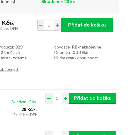
tupnost
Skladem > 20 ks
 Kč
/
ks
Přidat do košíku
Kč
bez DPH
roduktu:
929
dovozce:
RB-nakuplevne
24 měsíců
Doprava:
Od 49kč
 místa:
zdarma
Hlídat cenu / dostupnost
oblíbených
Přidat do košíku
Skladem 10 ks
29 Kč
/
ks
24 Kč
bez DPH