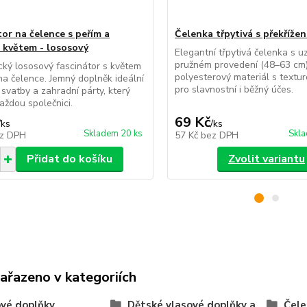
tor na čelence s peřím a
Čelenka třpytivá s překřížen
 květem - lososový
Elegantní třpytivá čelenka s u
pružném provedení (48–63 cm)
ký lososový fascinátor s květem
polyesterový materiál s textur
na čelence. Jemný doplněk ideální
pro slavnostní i běžný účes.
í svatby a zahradní párty, který
každou společnici.
69 Kč
/
ks
/
ks
Skladem 20 ks
Skla
z DPH
57 Kč
bez DPH
Přidat do košíku
Zvolit variantu
zařazeno v kategoriích
vé doplňky
Dětské vlasové doplňky a
Čele