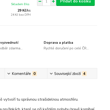
Přidat do košíku
Skladem 8 ks
29 Kč
/
ks
24 Kč
bez DPH
vyzvednutí
Doprava a platba
dběr zdarma...
Rychlé doručení po celé ČR...
Komentáře
0
Související zboží
4
 vytvoří tu správnou strašidelnou atmosféru.
pružinkách, které se při každém pohybu hravě komíhají.