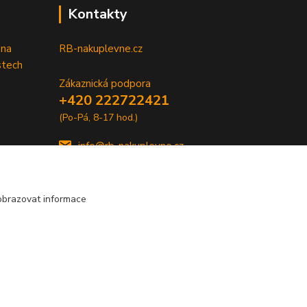
Kontakty
 na
RB-nakuplevne.cz
stech
Zákaznická podpora
+420 222722421
(Po-Pá, 8-17 hod.)
info@rb-nakuplevne.cz
obrazovat informace
Vytvořeno na
Eshop-rychle.cz