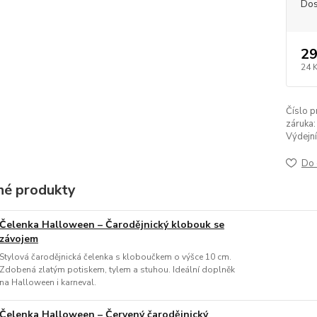
Dos
29
24 
Číslo p
záruka:
Výdejní
Do 
é produkty
Čelenka Halloween – Čarodějnický klobouk se
závojem
Stylová čarodějnická čelenka s kloboučkem o výšce 10 cm.
Zdobená zlatým potiskem, tylem a stuhou. Ideální doplněk
na Halloween i karneval.
Čelenka Halloween – Červený čarodějnický