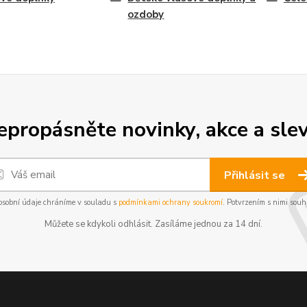
ozdoby
epropásněte novinky, akce a slev
Přihlásit se
osobní údaje chráníme v souladu s
podmínkami ochrany soukromí
. Potvrzením s nimi souhl
Můžete se kdykoli odhlásit. Zasíláme jednou za 14 dní.