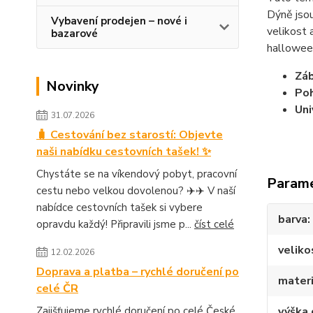
Dýně jsou
Vybavení prodejen – nové i
velikost 
bazarové
halloween
Záb
Novinky
Poh
Uni
31.07.2026
🧳 Cestování bez starostí: Objevte
naši nabídku cestovních tašek! ✨
Chystáte se na víkendový pobyt, pracovní
Param
cestu nebo velkou dovolenou? ✈️✈️ V naší
nabídce cestovních tašek si vybere
barva
opravdu každý! Připravili jsme p...
číst celé
veliko
12.02.2026
Doprava a platba – rychlé doručení po
materi
celé ČR
Zajišťujeme rychlé doručení po celé České
výška