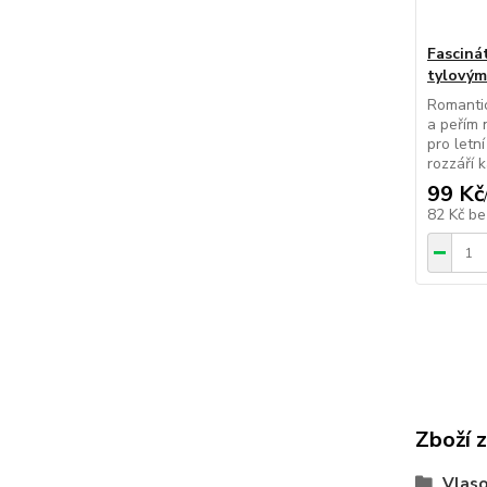
Fasciná
tylovým
Romantic
a peřím 
pro letn
rozzáří 
99 Kč
82 Kč
be
Zboží 
Vlaso