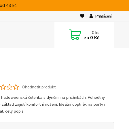
od 49 kč
Přihlášení
0
ks
za
0 Kč
Ohodnotit produkt
 halloweenská čelenka s dýněmi na pružinkách. Pohodlný
 základ zajistí komfortní nošení. Ideální doplněk na party i
al.
celý popis