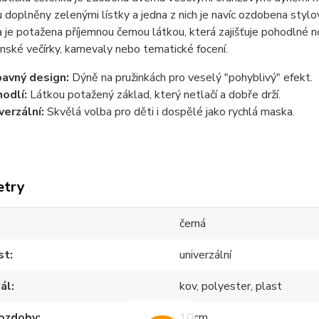
 doplněny zelenými lístky a jedna z nich je navíc ozdobena styl
a je potažena příjemnou černou látkou, která zajišťuje pohodlné n
ské večírky, karnevaly nebo tematické focení.
avný design:
Dýně na pružinkách pro veselý "pohyblivý" efekt.
odlí:
Látkou potažený základ, který netlačí a dobře drží.
verzální:
Skvělá volba pro děti i dospělé jako rychlá maska.
etry
černá
st
univerzální
ál
kov, polyester, plast
 ozdoby
10cm