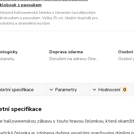
klobouk s pavoukem
Výrazná halloweenská čelenka s červeným čarodějnickým
kloboukem a pavoukem. Výška 25 cm. Ideální doplněk pro
odvážný a strašidelný kostým.
ologicky
Doprava zdarma
Osobní 
lanetu...
Doručení na adresu One...
Osobní o
etní specifikace
Parametry
Hodnocení
0
tní specifikace
 halloweenskou zábavu s touto hravou čelenkou, která okamžitě
tická čelenka je zdobena dvěma veselými oranžovými dýněmi na 