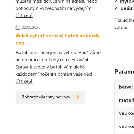
✔
stylov
můžete mezi doručením na adresu nebo
✔
ideáln
pohodlným vyzvednutím na výdejním ...
číst celé
Pokud hle
volbou.
22.01.2026
🎒 Jak vybrat správný batoh na každý
den
Batoh dnes není jen na výlety. Používáme
ho do práce, do školy i na cestování.
Správně zvolený batoh vám ulehčí
Param
každodenní nošení a ochrání vaše věci....
číst celé
barva
Zobrazit všechny novinky
materi
veliko
veliko