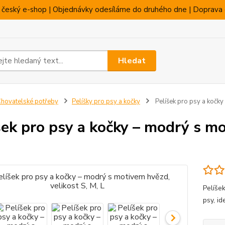
 český e-shop | Objednávky odesíláme do druhého dne | Doprava 
Hledat
hovatelské potřeby
Pelíšky pro psy a kočky
Pelíšek pro psy a kočky
šek pro psy a kočky – modrý s mo
Pelíše
psy, id