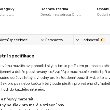
ologicky
Doprava zdarma
Osobní 
lanetu...
Doručení na adresu One...
Osobní o
etní specifikace
Parametry
Hodnocení
0
tní specifikace
svému mazlíčkovi pohodlí i styl s tímto pelíškem pro psa a kočk
íjemný a dobře polstrovaný, což zajišťuje maximální komfort při o
nadno udržovatelný a vhodný pro každodenní použití. Vyberte si v
íšek pro psa nebo kočku, který bude ideální pro vašeho čtyřnoh
 hodí do každého interiéru.
a hřejivý materiál
ný pelíšek pro malé a střední psy