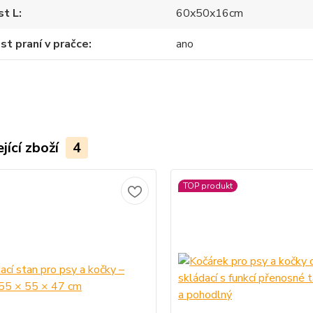
st L
60x50x16cm
t praní v pračce
ano
jící zboží
4
TOP produkt