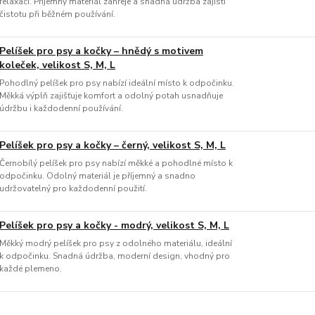
relaxaci. Příjemný materiál zahřeje a snadná údržba zajistí
čistotu při běžném používání.
Pelíšek pro psy a kočky – hnědý s motivem
koleček, velikost S, M, L
Pohodlný pelíšek pro psy nabízí ideální místo k odpočinku.
Měkká výplň zajišťuje komfort a odolný potah usnadňuje
údržbu i každodenní používání.
Pelíšek pro psy a kočky – černý, velikost S, M, L
Černobílý pelíšek pro psy nabízí měkké a pohodlné místo k
odpočinku. Odolný materiál je příjemný a snadno
udržovatelný pro každodenní použití.
Pelíšek pro psy a kočky - modrý, velikost S, M, L
Měkký modrý pelíšek pro psy z odolného materiálu, ideální
k odpočinku. Snadná údržba, moderní design, vhodný pro
každé plemeno.