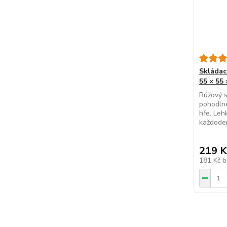
Skládací
55 × 55 
Růžový s
pohodlné
hře. Leh
každoden
219 K
181 Kč
b