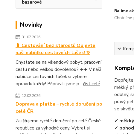
bazarové
Balíme ek
Chráníme p
Novinky
31.07.2026
🧳 Cestování bez starostí: Objevte
Kompl
naši nabídku cestovních tašek! ✨
Chystáte se na víkendový pobyt, pracovní
Komple
cestu nebo velkou dovolenou? ✈️✈️ V naší
nabídce cestovních tašek si vybere
Dopřejte 
opravdu každý! Připravili jsme p...
číst celé
měkký, př
odolný, s
12.02.2026
pravý pel
Doprava a platba – rychlé doručení po
se skvěle
celé ČR
✔
měkký 
Zajišťujeme rychlé doručení po celé České
✔
pohodl
republice za výhodné ceny. Vybrat si