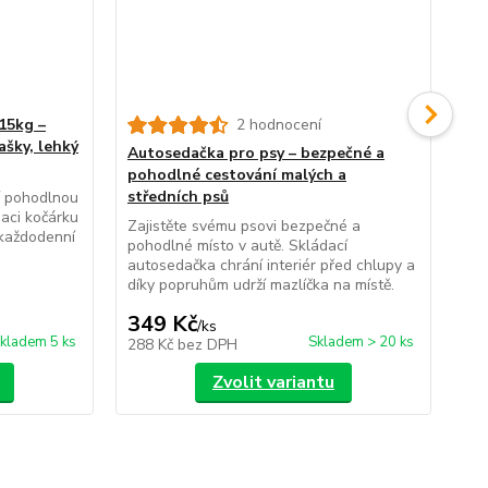
15kg –
2 hodnocení
Do
ašky, lehký
– s
Autosedačka pro psy – bezpečné a
pohodlné cestování malých a
Pra
ces
středních psů
í pohodlnou
zaj
aci kočárku
Zajistěte svému psovi bezpečné a
 každodenní
pohodlné místo v autě. Skládací
autosedačka chrání interiér před chlupy a
díky popruhům udrží mazlíčka na místě.
349 Kč
1
/
ks
kladem 5 ks
Skladem > 20 ks
288 Kč
bez DPH
16
Zvolit variantu