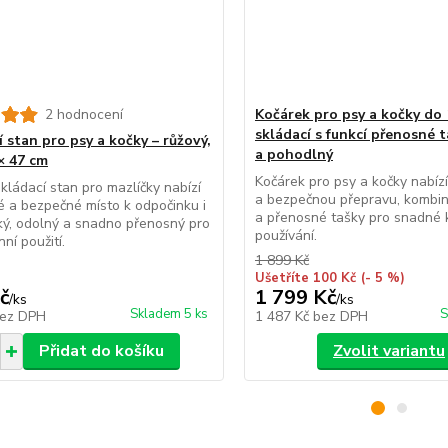
2 hodnocení
Kočárek pro psy a kočky do 
skládací s funkcí přenosné t
 stan pro psy a kočky – růžový,
a pohodlný
× 47 cm
Kočárek pro psy a kočky nabíz
kládací stan pro mazlíčky nabízí
a bezpečnou přepravu, kombin
 a bezpečné místo k odpočinku i
a přenosné tašky pro snadné
ký, odolný a snadno přenosný pro
používání.
ní použití.
1 899 Kč
Ušetříte 100 Kč
(- 5 %)
č
1 799 Kč
/
ks
/
ks
Skladem 5 ks
S
ez DPH
1 487 Kč
bez DPH
Přidat do košíku
Zvolit variantu