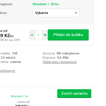
tupnost
Skladem > 20 ks
ikost
na od
Přidat do košíku
9 Kč
/
ks
206 Kč
bez DPH
roduktu:
345
dovozce:
RB-nakuplevne
24 měsíců
Doprava:
Od 49kč
 místa:
zdarma
Hlídat cenu / dostupnost
oblíbených
Zvolit variantu
Skladem 7 ks
cena od