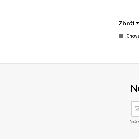
Zboží 
Chova
N
Vaše 