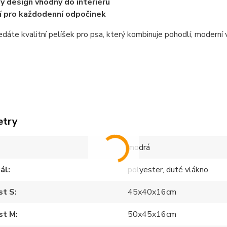
ý design vhodný do interiéru
í pro každodenní odpočinek
dáte kvalitní pelíšek pro psa, který kombinuje pohodlí, moderní 
etry
modrá
ál
polyester, duté vlákno
st S
45x40x16cm
st M
50x45x16cm