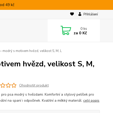
od 49 kč
Přihlášení
0
ks
za
0 Kč
 – modrý s motivem hvězd, velikost S, M, L
tivem hvězd, velikost S, M,
Ohodnotit produkt
k pro psa modrý s hvězdami. Komfortní a stylový pelíšek pro
eální na spaní i odpočinek. Kvalitní a měkký materiál.
celý popis