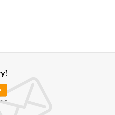
y!
asíte.