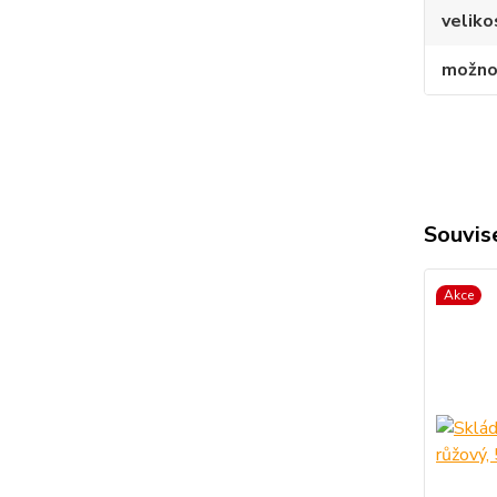
veliko
možnos
Souvise
Akce