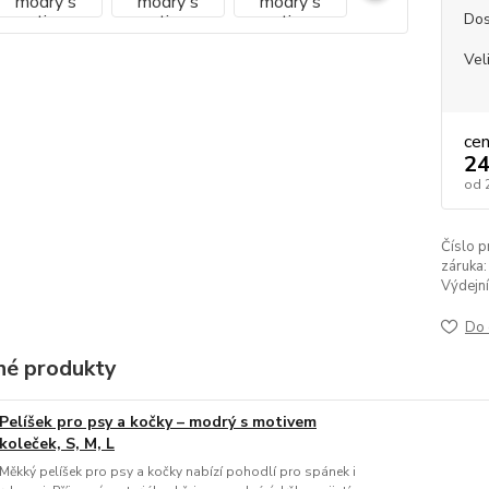
Dos
Vel
ce
24
od
Číslo p
záruka:
Výdejní
Do 
é produkty
Pelíšek pro psy a kočky – modrý s motivem
koleček, S, M, L
Měkký pelíšek pro psy a kočky nabízí pohodlí pro spánek i