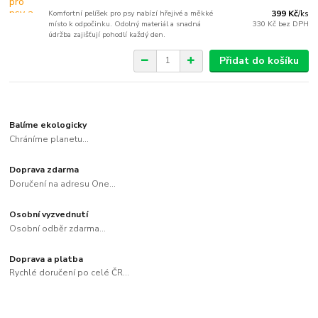
Komfortní pelíšek pro psy nabízí hřejivé a měkké
399 Kč
/
ks
místo k odpočinku. Odolný materiál a snadná
330 Kč
bez DPH
údržba zajišťují pohodlí každý den.
Přidat do košíku
Balíme ekologicky
Chráníme planetu...
Doprava zdarma
Doručení na adresu One...
Osobní vyzvednutí
Osobní odběr zdarma...
Doprava a platba
Rychlé doručení po celé ČR...