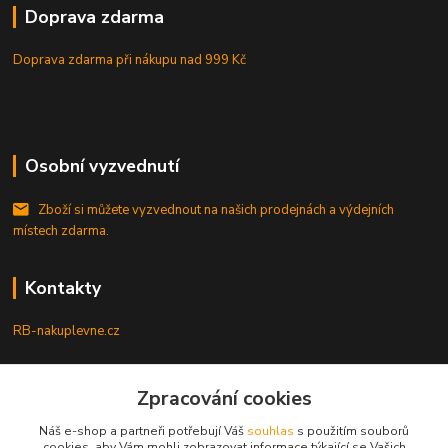
Doprava zdarma
Doprava zdarma při nákupu
nad 999 Kč
Osobní vyzvednutí
Zboží si můžete vyzvednout na našich prodejnách a výdejních
místech zdarma.
Kontakty
RB-nakuplevne.cz
Zákaznická podpora
+420 222722421
Zpracování cookies
(Po-Pá, 8-17 hod.)
Náš e-shop a partneři potřebují Váš
souhlas
s použitím souborů
cookies, aby Vám mohli zobrazovat informace týkající se Vašich