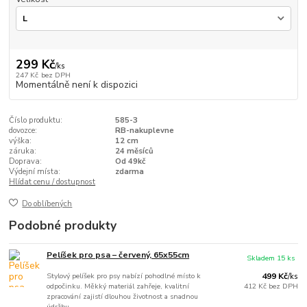
299 Kč
/
ks
247 Kč
bez DPH
Momentálně není k dispozici
Číslo produktu:
585-3
dovozce:
RB-nakuplevne
výška:
12 cm
záruka:
24 měsíců
Doprava:
Od 49kč
Výdejní místa:
zdarma
Hlídat cenu / dostupnost
Do oblíbených
Podobné produkty
Pelíšek pro psa – červený, 65x55cm
Skladem 15 ks
Stylový pelíšek pro psy nabízí pohodlné místo k
499 Kč
/
ks
odpočinku. Měkký materiál zahřeje, kvalitní
412 Kč
bez DPH
zpracování zajistí dlouhou životnost a snadnou
údržbu.