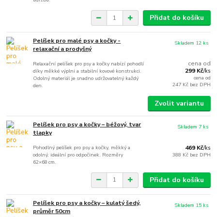
Přidat do košíku
Pelíšek pro malé psy a kočky -
Skladem 12 ks
relaxační a prodyšný
cena od
Relaxační pelíšek pro psy a kočky nabízí pohodlí
299 Kč
díky měkké výplni a stabilní kovové konstrukci.
/
ks
cena od
Odolný materiál je snadno udržovatelný každý
247 Kč
bez DPH
den.
Zvolit variantu
Pelíšek pro psy a kočky – béžový, tvar
Skladem 7 ks
tlapky
Pohodlný pelíšek pro psy a kočky, měkký a
469 Kč
/
ks
odolný, ideální pro odpočinek. Rozměry
388 Kč
bez DPH
62×68 cm.
Přidat do košíku
Pelíšek pro psy a kočky – kulatý šedý,
Skladem 15 ks
průměr 50cm