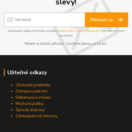
slevy!
Přihlásit se
Vaše osobní údaje chráníme v souladu s
podmínkami ochrany soukromí
. Potvrzením s nimi
souhlasíte.
Můžete se kdykoli odhlásit. Zasíláme jednou za 14 dní.
Užitečné odkazy
Obchodní podmínky
Ochrana soukromí
Reklamace a vrácení
Možnosti platby
Způsob dopravy
Odstoupení od smlouvy