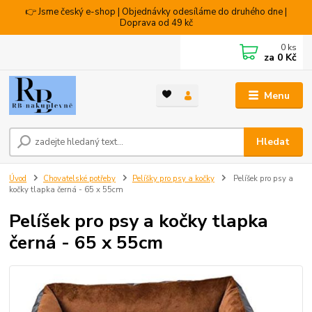
👉 Jsme český e-shop | Objednávky odesíláme do druhého dne |
Doprava od 49 kč
0
ks
za
0 Kč
Menu
Hledat
Úvod
Chovatelské potřeby
Pelíšky pro psy a kočky
Pelíšek pro psy a
kočky tlapka černá - 65 x 55cm
Pelíšek pro psy a kočky tlapka
černá - 65 x 55cm