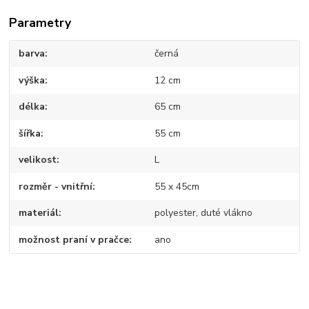
Parametry
barva
černá
výška
12 cm
délka
65 cm
šířka
55 cm
velikost
L
rozměr - vnitřní
55 x 45cm
materiál
polyester, duté vlákno
možnost praní v pračce
ano