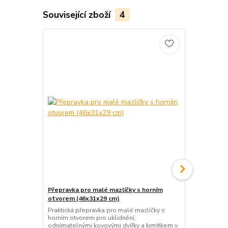
Související zboží
4
Přepravka pro malé mazlíčky s horním
Přepravní ta
otvorem (46x31x29 cm)
7 kg – bezp
růžová
Praktická přepravka pro malé mazlíčky s
horním otvorem pro uklidnění,
Pohodlná a 
odnímatelnými kovovými dvířky a krmítkem v
do 7 kg. Ideál