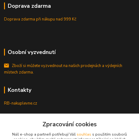
Doprava zdarma
Doprava zdarma při nákupu
nad 999 Kč
Osobní vyzvednutí
Zboží si můžete vyzvednout na našich prodejnách a výdejních
místech zdarma.
Kontakty
RB-nakuplevne.cz
Zákaznická podpora
+420 222722421
Zpracování cookies
(Po-Pá, 8-17 hod.)
Náš e-shop a partneři potřebují Váš
souhlas
s použitím souborů