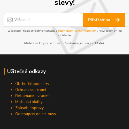
slevy!
Přihlásit se
Vaše osobní údaje chráníme v souladu s
podmínkami ochrany soukromí
. Potvrzením s nimi
souhlasíte.
Můžete se kdykoli odhlásit. Zasíláme jednou za 14 dní.
Užitečné odkazy
Obchodní podmínky
Ochrana soukromí
Reklamace a vrácení
Možnosti platby
Způsob dopravy
Odstoupení od smlouvy