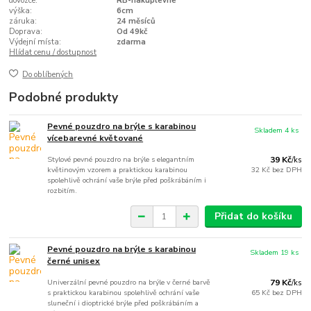
dovozce:
RB-nakuplevne
výška:
6cm
záruka:
24 měsíců
Doprava:
Od 49kč
Výdejní místa:
zdarma
Hlídat cenu / dostupnost
Do oblíbených
Podobné produkty
Pevné pouzdro na brýle s karabinou
Skladem 4 ks
vícebarevné květované
Stylové pevné pouzdro na brýle s elegantním
39 Kč
/
ks
květinovým vzorem a praktickou karabinou
32 Kč
bez DPH
spolehlivě ochrání vaše brýle před poškrábáním i
rozbitím.
Přidat do košíku
Pevné pouzdro na brýle s karabinou
Skladem 19 ks
černé unisex
Univerzální pevné pouzdro na brýle v černé barvě
79 Kč
/
ks
s praktickou karabinou spolehlivě ochrání vaše
65 Kč
bez DPH
sluneční i dioptrické brýle před poškrábáním a