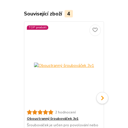
Související zboží
4
TOP produkt
Dámské slun
2 hodnocení
Elegantní dá
Oboustranný šroubováček 3v1
ochranou a fi
Šroubováček je určen pro povolování nebo
komfort běh