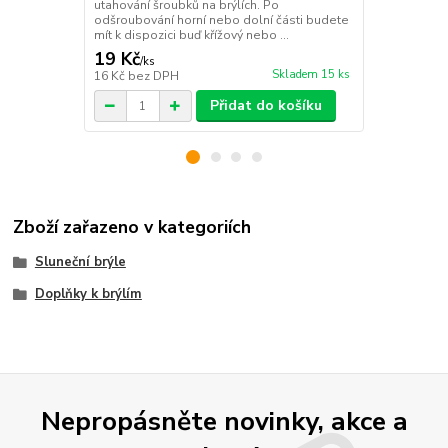
utahování šroubků na brýlích. Po
odšroubování horní nebo dolní části budete
mít k dispozici buď křížový nebo ...
19 Kč
99 Kč
/
ks
/
ks
Skladem 15 ks
16 Kč
bez DPH
82 Kč
bez D
Přidat do košíku
Zboží zařazeno v kategoriích
Sluneční brýle
Doplňky k brýlím
Nepropásněte novinky, akce a