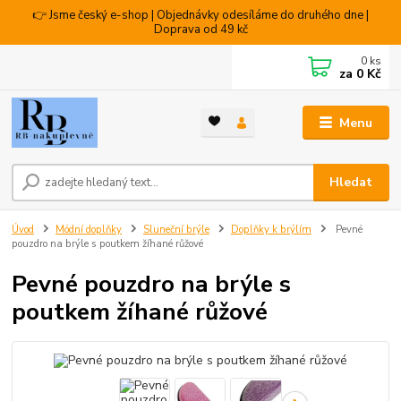
👉 Jsme český e-shop | Objednávky odesíláme do druhého dne |
Doprava od 49 kč
0
ks
za
0 Kč
Menu
Hledat
Úvod
Módní doplňky
Sluneční brýle
Doplňky k brýlím
Pevné
pouzdro na brýle s poutkem žíhané růžové
Pevné pouzdro na brýle s
poutkem žíhané růžové