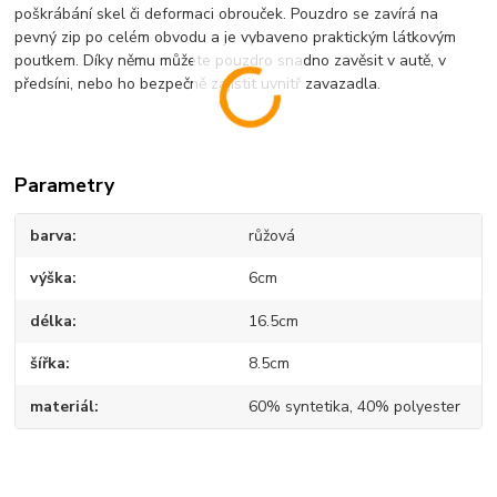
poškrábání skel či deformaci obrouček. Pouzdro se zavírá na
pevný zip po celém obvodu a je vybaveno praktickým látkovým
poutkem. Díky němu můžete pouzdro snadno zavěsit v autě, v
předsíni, nebo ho bezpečně zajistit uvnitř zavazadla.
Parametry
barva
růžová
výška
6cm
délka
16.5cm
šířka
8.5cm
materiál
60% syntetika, 40% polyester