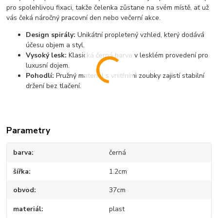
pro spolehlivou fixaci, takže čelenka zůstane na svém místě, ať už
vás čeká náročný pracovní den nebo večerní akce.
Design spirály:
Unikátní propletený vzhled, který dodává
účesu objem a styl.
Vysoký lesk:
Klasická černá barva v lesklém provedení pro
luxusní dojem.
Pohodlí:
Pružný materiál s vnitřními zoubky zajistí stabilní
držení bez tlačení.
Parametry
barva
černá
šířka
1.2cm
obvod
37cm
materiál
plast