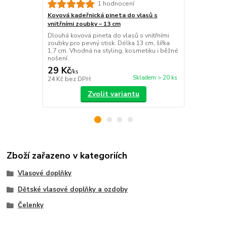
Spona do vla
1 hodnocení
pineta, pér
Kovová kadeřnická pineta do vlasů s
Zářivá stříb
vnitřními zoubky – 13 cm
vážky a perl
Dlouhá kovová pineta do vlasů s vnitřními
jemné pérko.
zoubky pro pevný stisk. Délka 13 cm, šířka
příležitost.
1,7 cm. Vhodná na styling, kosmetiku i běžné
nošení.
29 Kč
79 Kč
/
ks
/
ks
Skladem > 20 ks
24 Kč
bez DPH
65 Kč
bez D
Zvolit variantu
Zboží zařazeno v kategoriích
Vlasové doplňky
Dětské vlasové doplňky a ozdoby
Čelenky