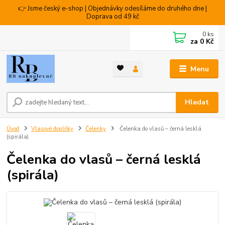
👉 Jsme český e-shop | Objednávky odesíláme do druhého dne |
Doprava od 49 kč
0
ks
za
0 Kč
Menu
Hledat
Úvod
Vlasové doplňky
Čelenky
Čelenka do vlasů – černá lesklá
(spirála)
Čelenka do vlasů – černá lesklá
(spirála)