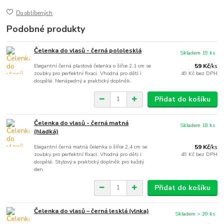
Do oblíbených
Podobné produkty
Čelenka do vlasů - černá pololesklá
Skladem 19 ks
Elegantní černá plastová čelenka o šířce 2,1 cm se
59 Kč
/
ks
zoubky pro perfektní fixaci. Vhodná pro děti i
49 Kč
bez DPH
dospělé. Nenápadný a praktický doplněk.
Přidat do košíku
Čelenka do vlasů - černá matná
Skladem 18 ks
(hladká)
Elegantní černá matná čelenka o šířce 2,4 cm se
59 Kč
/
ks
zoubky pro perfektní fixaci. Vhodná pro děti i
49 Kč
bez DPH
dospělé. Stylový a praktický doplněk pro každý
den.
Přidat do košíku
Čelenka do vlasů – černá lesklá (vlnka)
Skladem > 20 ks