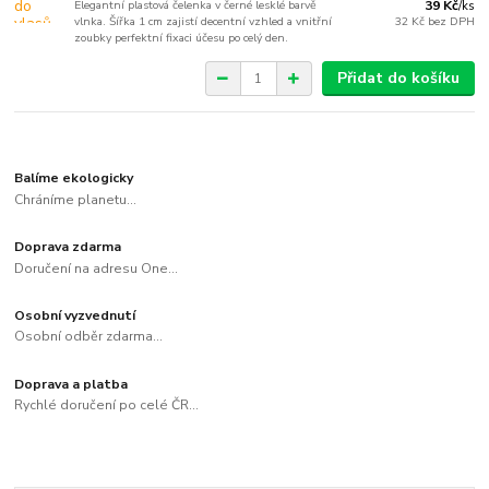
Elegantní plastová čelenka v černé lesklé barvě
39 Kč
/
ks
vlnka. Šířka 1 cm zajistí decentní vzhled a vnitřní
32 Kč
bez DPH
zoubky perfektní fixaci účesu po celý den.
Přidat do košíku
Balíme ekologicky
Chráníme planetu...
Doprava zdarma
Doručení na adresu One...
Osobní vyzvednutí
Osobní odběr zdarma...
Doprava a platba
Rychlé doručení po celé ČR...