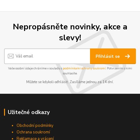
Nepropásněte novinky, akce a
slevy!
Přihlásit se
Vaše osobní údaje chráníme v souladu s
podmínkami ochrany soukromí
. Potvrzením s nimi
souhlasíte.
Můžete se kdykoli odhlásit. Zasíláme jednou za 14 dní.
Užitečné odkazy
Obchodní podmínky
Ochrana soukromí
Reklamace a vrácení