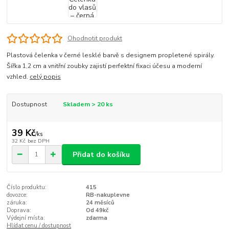
Ohodnotit produkt
Plastová čelenka v černé lesklé barvě s designem propletené spirály.
Šířka 1,2 cm a vnitřní zoubky zajistí perfektní fixaci účesu a moderní
vzhled.
celý popis
Dostupnost
Skladem > 20 ks
39 Kč
/
ks
32 Kč
bez DPH
Přidat do košíku
Číslo produktu:
415
dovozce:
RB-nakuplevne
záruka:
24 měsíců
Doprava:
Od 49kč
Výdejní místa:
zdarma
Hlídat cenu / dostupnost