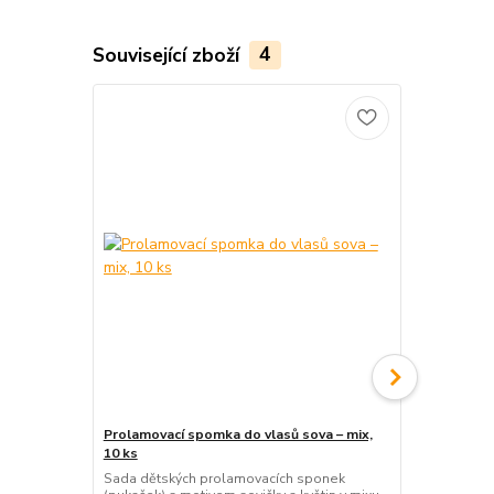
Související zboží
4
Prolamovací spomka do vlasů sova – mix,
Prolamovací 
10 ks
2 kusy
Sada dětských prolamovacích sponek
Elegantní k