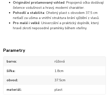
Originální prolamovaný vzhled
: Propojená očka dodávají
čelence vzdušnost a hravý, moderní charakter.
Pohodlí a stabilita
: Ohebný plast s obvodem 37,5 cm
netlačí za ušima a vnitřní struktura brání sjíždění z vlasů.
Pro malé i velké
: Univerzální a praktický doplněk, který
hravě zkrotí neposedné pramínky během vteřiny.
Parametry
barva
růžová
šířka
1.8cm
obvod
37.5cm
materiál
plast