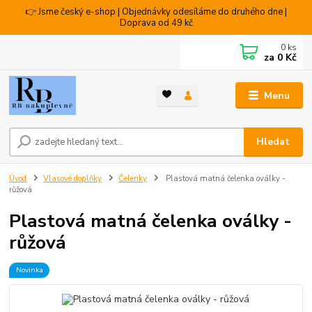
👉 Jsme český e-shop | Objednávky odesíláme do druhého dne |
Doprava od 49 kč
0
ks
za
0 Kč
Menu
Hledat
Úvod
Vlasové doplňky
Čelenky
Plastová matná čelenka oválky -
růžová
Plastová matná čelenka oválky -
růžová
Novinka