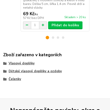
(pukaček) s motivem sovičky a květin v mixu
zdobené kré
barev. Délka 5 cm, šířka 1,4 cm. Pevně drží a
šířka 2,9 cm
netahá vlásky.
luxusní vzhl
69 Kč
69 Kč
/
ks
/
bale
Skladem > 20 ks
57 Kč
bez DPH
57 Kč
bez D
Přidat do košíku
Zboží zařazeno v kategoriích
Vlasové doplňky
Dětské vlasové doplňky a ozdoby
Čelenky