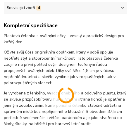
Související zboží
4
Kompletní specifikace
Plastová čelenka s oválnými očky – veselý a praktický design pro
každý den.
Oživte svůj účes originálním doplňkem, který v sobě spojuje
neotřelý styl a stoprocentní funkčnost. Tato plastová čelenka
zaujme na první pohled svým designem tvořeným řadou
propojených oválných oček. Díky své šířce 1,8 cm je v účesu
nepřehlédnutelná a skvěle vynikne jak v rozpuštěných, tak v
polorozpuštěných vlasech.
Je vyrobena z lehkého, vysoce ohebného a odolného plastu, který
se skvěle přizpůsobí tvaru hlavy. Vnitřní strana konců je opatřena
jemným zoubkováním, které pomáhá čelenku stabilně udržet na
správném místě bez nepříjemného klouzání. S obvodem 37,5 cm
perfektně sedí menším i větším parádnicím a je jako stvořená do
školy, školky, na hřiště i pro barevný letní outfit.