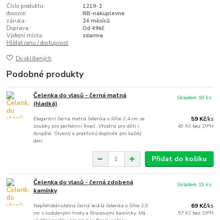
Číslo produktu:
1219-2
dovozce:
RB-nakuplevne
záruka:
24 měsíců
Doprava:
Od 49kč
Výdejní místa:
zdarma
Hlídat cenu / dostupnost
Do oblíbených
Podobné produkty
Čelenka do vlasů - černá matná
Skladem 18 ks
(hladká)
Elegantní černá matná čelenka o šířce 2,4 cm se
59 Kč
/
ks
zoubky pro perfektní fixaci. Vhodná pro děti i
49 Kč
bez DPH
dospělé. Stylový a praktický doplněk pro každý
den.
Přidat do košíku
Čelenka do vlasů - černá zdobená
Skladem 19 ks
kamínky
Nepřehlédnutelná černá lesklá čelenka o šířce 2,9
69 Kč
/
ks
cm s ozdobnými hroty a štrasovými kamínky. Má
57 Kč
bez DPH