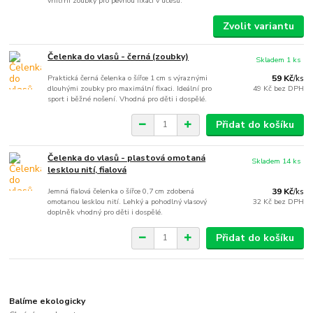
vnitřní zoubky pro pevnou fixaci v účesu.
Zvolit variantu
Čelenka do vlasů - černá (zoubky)
Skladem 1 ks
Praktická černá čelenka o šířce 1 cm s výraznými
59 Kč
/
ks
dlouhými zoubky pro maximální fixaci. Ideální pro
49 Kč
bez DPH
sport i běžné nošení. Vhodná pro děti i dospělé.
Přidat do košíku
Čelenka do vlasů - plastová omotaná
Skladem 14 ks
lesklou nití, fialová
Jemná fialová čelenka o šířce 0,7 cm zdobená
39 Kč
/
ks
omotanou lesklou nití. Lehký a pohodlný vlasový
32 Kč
bez DPH
doplněk vhodný pro děti i dospělé.
Přidat do košíku
Balíme ekologicky