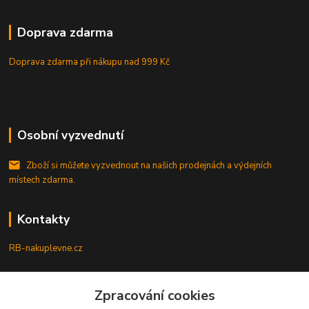
Doprava zdarma
Doprava zdarma při nákupu
nad 999 Kč
Osobní vyzvednutí
Zboží si můžete vyzvednout na našich prodejnách a výdejních
místech zdarma.
Kontakty
RB-nakuplevne.cz
Zákaznická podpora
+420 222722421
Zpracování cookies
(Po-Pá, 8-17 hod.)