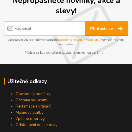
Nepropásněte novinky, akce a
slevy!
Přihlásit se
Vaše osobní údaje chráníme v souladu s
podmínkami ochrany soukromí
. Potvrzením s nimi
souhlasíte.
Můžete se kdykoli odhlásit. Zasíláme jednou za 14 dní.
Užitečné odkazy
Obchodní podmínky
Ochrana soukromí
Reklamace a vrácení
Možnosti platby
Způsob dopravy
Odstoupení od smlouvy