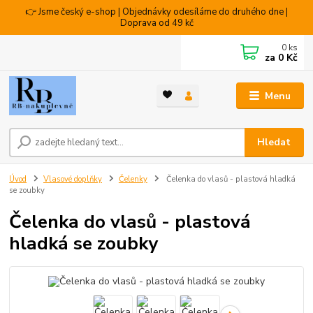
👉 Jsme český e-shop | Objednávky odesíláme do druhého dne |
Doprava od 49 kč
0
ks
za
0 Kč
Menu
Hledat
Úvod
Vlasové doplňky
Čelenky
Čelenka do vlasů - plastová hladká
se zoubky
Čelenka do vlasů - plastová
hladká se zoubky