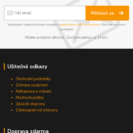
Přihlásit se
Vaše osobní údaje chráníme v souladu s
podmínkami ochrany soukromí
. Potvrzením s nimi
souhlasíte.
Můžete se kdykoli odhlásit. Zasíláme jednou za 14 dní.
Užitečné odkazy
Obchodní podmínky
Ochrana soukromí
Reklamace a vrácení
Možnosti platby
Způsob dopravy
Odstoupení od smlouvy
Doprava zdarma