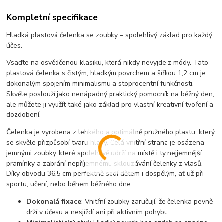
Kompletní specifikace
Hladká plastová čelenka se zoubky – spolehlivý základ pro každý
účes.
Vsaďte na osvědčenou klasiku, která nikdy nevyjde z módy. Tato
plastová čelenka s čistým, hladkým povrchem a šířkou 1,2 cm je
dokonalým spojením minimalismu a stoprocentní funkčnosti.
Skvěle poslouží jako nenápadný praktický pomocník na běžný den,
ale můžete ji využít také jako základ pro vlastní kreativní tvoření a
dozdobení.
Čelenka je vyrobena z lehkého a optimálně pružného plastu, který
se skvěle přizpůsobí tvaru hlavy. Celá vnitřní strana je osázena
jemnými zoubky, které spolehlivě udrží na místě i ty nejjemnější
pramínky a zabrání nepříjemnému sklouzávání čelenky z vlasů.
Díky obvodu 36,5 cm perfektně sedí dětem i dospělým, ať už při
sportu, učení, nebo během běžného dne.
Dokonalá fixace
: Vnitřní zoubky zaručují, že čelenka pevně
drží v účesu a nesjíždí ani při aktivním pohybu.