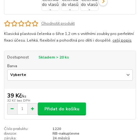
Ohodnotit produkt
Klasická plastová čelenka o šířce 1,2 cm s vnitřními zoubky pro perfektní
fixaci účesu. Lehká, flexibilní a pohodlná pro děti i dospělé.
celý popis
Dostupnost
Skladem > 20 ks
Barva
39 Kč
/
ks
32 Kč
bez DPH
Přidat do košíku
Číslo produktu:
1220
dovozce:
RB-nakuplevne
záruka:
24 měsíců