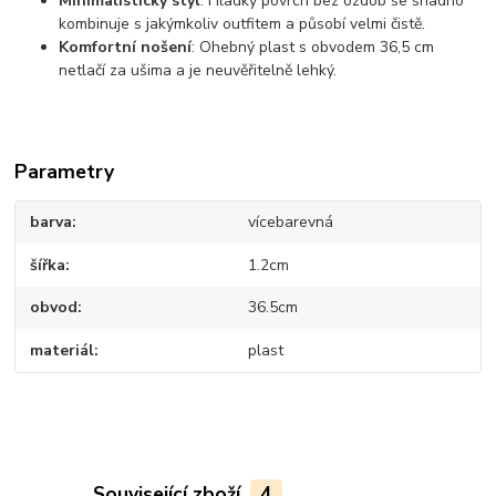
Minimalistický styl
: Hladký povrch bez ozdob se snadno
kombinuje s jakýmkoliv outfitem a působí velmi čistě.
Komfortní nošení
: Ohebný plast s obvodem 36,5 cm
netlačí za ušima a je neuvěřitelně lehký.
Parametry
barva
vícebarevná
šířka
1.2cm
obvod
36.5cm
materiál
plast
Související zboží
4