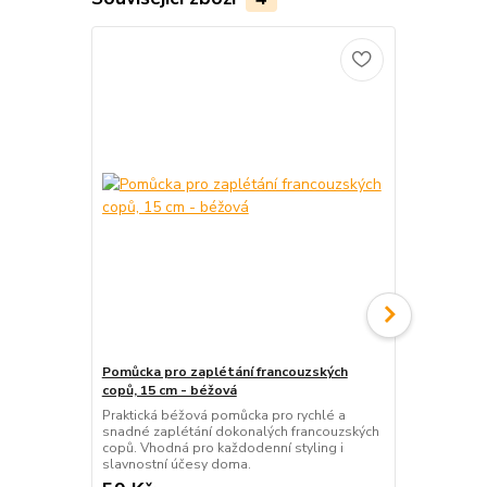
Pomůcka pro zaplétání francouzských
Spona pro o
copů, 15 cm - béžová
sada černá
Praktická béžová pomůcka pro rychlé a
Praktická pl
snadné zaplétání dokonalých francouzských
pro okamžitý
copů. Vhodná pro každodenní styling i
vysokého culí
slavnostní účesy doma.
dospělé.