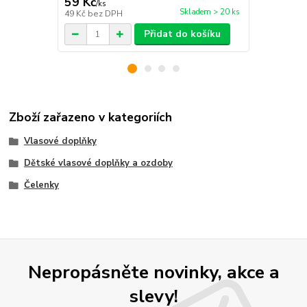
59 Kč
79 Kč
/
ks
/
ks
Skladem > 20 ks
49 Kč
bez DPH
65 Kč
bez D
Přidat do košíku
Zboží zařazeno v kategoriích
Vlasové doplňky
Dětské vlasové doplňky a ozdoby
Čelenky
Nepropásněte novinky, akce a
slevy!