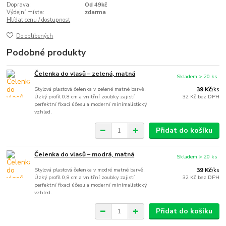
Doprava:
Od 49kč
Výdejní místa:
zdarma
Hlídat cenu / dostupnost
Do oblíbených
Podobné produkty
Čelenka do vlasů – zelená, matná
Skladem > 20 ks
Stylová plastová čelenka v zelené matné barvě.
39 Kč
/
ks
Úzký profil 0,8 cm a vnitřní zoubky zajistí
32 Kč
bez DPH
perfektní fixaci účesu a moderní minimalistický
vzhled.
Přidat do košíku
Čelenka do vlasů – modrá, matná
Skladem > 20 ks
Stylová plastová čelenka v modré matné barvě.
39 Kč
/
ks
Úzký profil 0,8 cm a vnitřní zoubky zajistí
32 Kč
bez DPH
perfektní fixaci účesu a moderní minimalistický
vzhled.
Přidat do košíku