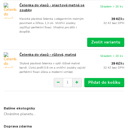
Čelenka do vlasů - plastová matná se
Skladem > 20 ks
zoubky
Klasická plastová čelenka s elegantním matným
39 Kč
/
ks
povrchem a šířkou 1,3 cm. Vnitřní zoubky
32 Kč
bez DPH
zajišťují perfektní fixaci. Vhodná pro děti i
dospělé.
Zvolit variantu
Čelenka do vlasů – růžová, matná
Skladem > 20 ks
Stylová plastová čelenka v sytě růžové matné
39 Kč
/
ks
barvě. Úzký profil 0,8 cm a vnitřní zoubky zajistí
32 Kč
bez DPH
perfektní fixaci účesu a moderní vzhled.
Přidat do košíku
Balíme ekologicky
Chráníme planetu...
Doprava zdarma