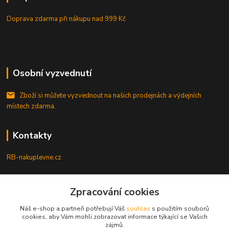
Doprava zdarma při nákupu
nad 999 Kč
Osobní vyzvednutí
Zboží si můžete vyzvednout na našich prodejnách a výdejních
místech zdarma.
Kontakty
RB-nakuplevne.cz
Zákaznická podpora
Zpracování cookies
+420 222722421
(Po-Pá, 8-17 hod.)
Náš e-shop a partneři potřebují Váš
souhlas
s použitím souborů
cookies, aby Vám mohli zobrazovat informace týkající se Vašich
info@rb-nakuplevne.cz
zájmů.